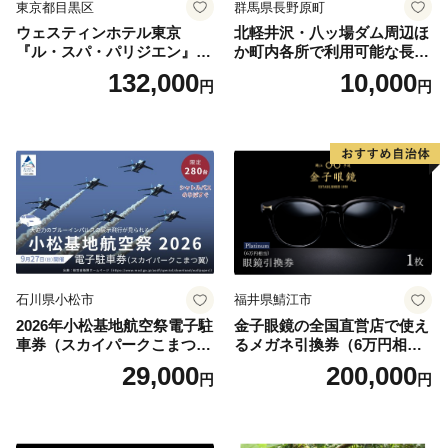
東京都目黒区
群馬県長野原町
ウェスティンホテル東京
北軽井沢・八ッ場ダム周辺ほ
『ル・スパ・パリジエン』選
か町内各所で利用可能な長野
べるボディセラピー90分/1名
原町ふるさと感謝券（3,000
132,000
10,000
円
円
円分）【トラベル 観光 旅行
お土産 群馬県 長野原町 北軽
井沢】
石川県小松市
福井県鯖江市
2026年小松基地航空祭電子駐
金子眼鏡の全国直営店で使え
車券（スカイパークこまつ
るメガネ引換券（6万円相
翼） 駐車場 シャトルバスの
当） Platinum
29,000
200,000
円
円
りばすぐ 石川県 小松市