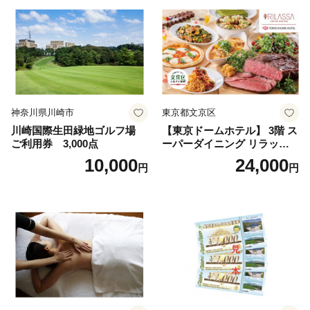
神奈川県川崎市
東京都文京区
川崎国際生田緑地ゴルフ場
【東京ドームホテル】 3階 ス
ご利用券 3,000点
ーパーダイニング リラッサ
ランチブッフェ お食事券 大
10,000
24,000
円
円
人1名様分 関東 東京 ご利用
券 ランチ 昼食 食事券 レスト
ラン ブッフェ 東京都 お食事
券