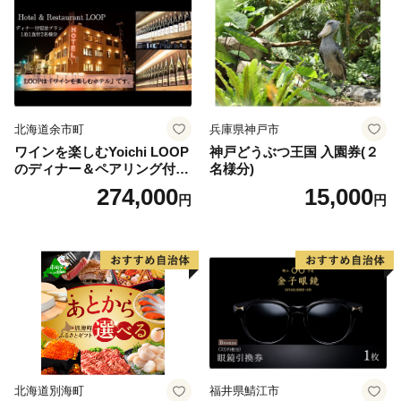
北海道余市町
兵庫県神戸市
ワインを楽しむYoichi LOOP
神戸どうぶつ王国 入園券(２
のディナー＆ペアリング付宿
名様分)
泊プラン＜デラックスツイン
274,000
15,000
円
円
＞
北海道別海町
福井県鯖江市