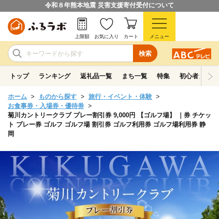
令和８年熊本地震 災害支援寄付受付について
上限額
お気に入り
カート
メニュー
検索
トップ
ランキング
返礼品一覧
まち一覧
特集
初心者ガイド
ホーム
ものから探す
旅行・イベント・体験
お食事券・入場券・優待券
菊川カントリークラブ プレー割引券 9,000円 【ゴルフ場】 ｜券 チケッ
ト プレー券 ゴルフ ゴルフ場 割引券 ゴルフ利用券 ゴルフ場利用券 静
岡