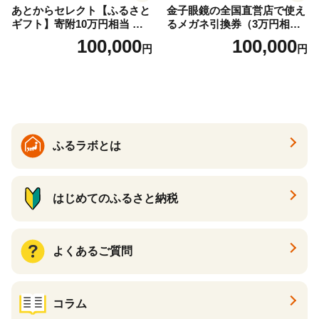
あとからセレクト【ふるさと
金子眼鏡の全国直営店で使え
ギフト】寄附10万円相当 あ
るメガネ引換券（3万円相
とから選べる！ ギフト いく
当） Bronze
100,000
100,000
円
円
ら ほたて 海鮮 牛肉 別海町
ケーキ アイス （ 後から 選べ
る カタログ カタログポイン
ト カタログギフト あとから
カタログ あとからカタログ
ポイント あとからカタログ
ギフト ふるさと納税 ）
ふるラボとは
はじめてのふるさと納税
よくあるご質問
コラム