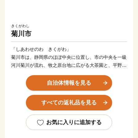
きくがわし
菊川市
「しあわせのわ きくがわ」
菊川市は、静岡県のほぼ中央に位置し、市の中央を一級
河川菊川が流れ、牧之原台地に広がる大茶園と、平野部
の田園地帯を始めとする、みどり豊かな自然環境と都市
機能が共存するまちです。
自治体情報を見る
菊川市では、「みどり ときめき たしかな未来 菊川
市」を将来像に掲げ、本市の魅力である贅沢な自然環境
すべての返礼品を見る
と調和し、誰もが健康で生活できる「まち」、市民が満
足し、選ばれる「まち」の実現に向けて取り組んでいま
す。
お気に入りに追加する
このたび、菊川市を応援していただいた方に、数々の自
慢の特産品をご用意いたしました。