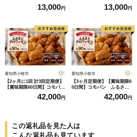
ュセット（20個入り）／災害
個入り)／災害用備蓄 保存食
13,000
13,000
円
円
用備蓄 保存食 非常食 防災グ
非常食 防災グッズにも
ッズにも
愛知県小牧市
愛知県小牧市
【2ヶ月に1回 計3回定期便】
【3ヶ月定期便】【賞味期限6
【賞味期限60日間】コモパ
0日間】コモパン ふるさと
ン ふるさとクロワッサンセ
クロワッサンセット（計90
42,000
42,000
円
円
ット（計90個）／災害用備蓄
個）／災害用備蓄 保存食 非
保存食 非常食 防災グッズに
常食 防災グッズにも
も
この返礼品を見た人は
こんな返礼品も見ています