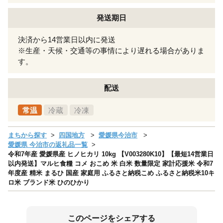
発送期日
決済から14営業日以内に発送
※生産・天候・交通等の事情により遅れる場合がありま
す。
配送
常温
冷蔵
冷凍
まちから探す
四国地方
愛媛県今治市
愛媛県 今治市の返礼品一覧
令和7年産 愛媛県産 ヒノヒカリ 10kg 【V003280K10】【最短14営業日
以内発送】マルヒ食糧 コメ おこめ 米 白米 数量限定 家計応援米 令和7
年度産 精米 まるひ 国産 家庭用 ふるさと納税こめ ふるさと納税米10キ
ロ米 ブランド米 ひのひかり
このページをシェアする