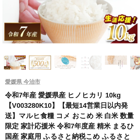
愛媛県 今治市
令和7年産 愛媛県産 ヒノヒカリ 10kg
【V003280K10】【最短14営業日以内発
送】マルヒ食糧 コメ おこめ 米 白米 数量
限定 家計応援米 令和7年度産 精米 まるひ
国産 家庭用 ふるさと納税こめ ふるさと