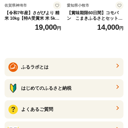
佐賀県神埼市
愛知県小牧市
【令和7年産】さがびより 精
【賞味期限60日間】コモパ
米 10kg【特A受賞米 米 5kg×
ン こまきふるさとセット
2袋 お米 コメ こめ 国産 美味
（24個入り）／災害用備蓄
19,000
14,000
円
円
しい ブランド米 人気 ランキ
保存食 非常食 防災グッズに
ング 増田米穀】(H015224)
も
ふるラボとは
はじめてのふるさと納税
よくあるご質問