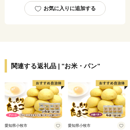
にハマッてます）を合言葉に、魅力あふれるまちづくり
お気に入りに追加する
をすすめています。
今治市は１２市町村が合併（全国３位の規模）し、令和
７年１月１６日に合併２０周年を迎えます。
今治市の魅力を皆様に知っていただくとともに、むすば
れた絆を大切に、このご縁を未来につなげてまいりま
す。
関連する返礼品 | "お米・パン"
愛知県小牧市
愛知県小牧市