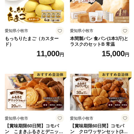
愛知県小牧市
愛知県小牧市
もっちりたまご（カスター
本間製パン 食パン(1本3斤)と
ド）
ラスクのセットB 常温
11,000
15,000
円
円
愛知県小牧市
愛知県小牧市
【賞味期限60日間】コモパ
【賞味期限60日間】コモパ
ン こまきふるさとデニッシ
ン クロワッサンセット(30