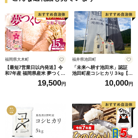
福岡県大木町
福井県池田町
【最短7営業日以内発送】令
「未来へ耕す池田米」認証
和7年産 福岡県産米 夢つくし
池田町産コシヒカリ３kg【お
15kg 精米 ※北海道・沖縄・
1人様につき３セットまで】
19,500
10,000
円
円
離島は配送不可