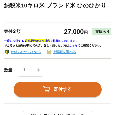
納税米10キロ米 ブランド米 ひのひかり
27,000
寄付金額
在庫あり
円
一度に決済する
返礼品数は３つ以内
を推奨しております。
🔰ふるさと納税が初めての方、詳しく知りたい方は
こちら
でご確認ください。
仕組みについて知る
上限額を調べる
数量
寄付する