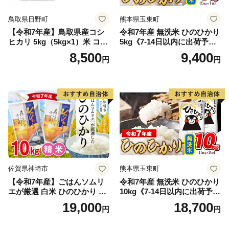
鳥取県日野町
熊本県玉東町
【令和7年産】鳥取県産コシ
令和7年産 無洗米 ひのひかり
ヒカリ 5kg（5kg×1）米 コシ
5kg《7-14日以内に出荷予定
ヒカリ こしひかり お米 白米
(土日祝除く)》コメ 米 無洗米
8,500
9,400
円
円
精米 5キロ おこめ こめ コメ
高レビュー｜人気米 熊本県
真空パック包装 真空包装 長
産米 お米 生活応援米
期保存 単一原料米 鳥取県日
野町産 Elevation
佐賀県神埼市
熊本県玉東町
【令和7年産】ごはんソムリ
令和7年産 無洗米 ひのひかり
エが厳選 白米 ひのひかり 10
10kg《7-14日以内に出荷予定
kg【神埼市産 米 お米 精米 白
(土日祝除く)》コメ 米 無洗米
19,000
18,700
円
円
米 10kg 5kg×2 ひのひかり ブ
令和7年産 高レビュー｜人気
ランド米 食味鑑定士】(H063
米 熊本県産米 お米 生活応援