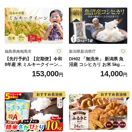
164)
米
福島県南相馬市
新潟県新潟県庁
【先行予約】【定期便】令和
DH02 「無洗米」 新潟県 魚
8年産 米 ミルキークイーン
沼産 コシヒカリ お米 5kg こ
白米 45kg (5kg×9回) | ミルキ
しひかり 精米 米（お米の美
153,000
14,000
円
円
ークイーン 米5kg 福島 福島
味しい炊き方ガイド付き）
県産 福島産 精米 お米 米 コ
メ 武田ファーム サムランド
福島県 南相馬市 cu006-ae