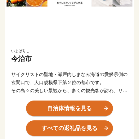
いまばりし
今治市
サイクリストの聖地・瀬戸内しまなみ海道の愛媛県側の
玄関口で、人口規模県下第２位の都市です。
その島々の美しい景観から、多くの観光客が訪れ、サイ
クリングやウォーキングを楽しまれています。高品質で
知られる今治タオル、世界に誇る海事産業。そして噂の
自治体情報を見る
高級柑橘「紅まどんな」の主な産地でもあります。ほか
にも、焼豚玉子飯や今治焼鳥、バリィさんなど、ワクワ
すべての返礼品を見る
クするモノが盛りだくさん！
今治市では、アイアイ今治「I’m into Imabari !」（今治