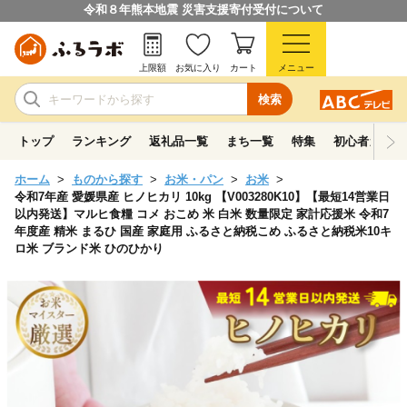
令和８年熊本地震 災害支援寄付受付について
上限額
お気に入り
カート
メニュー
検索
トップ
ランキング
返礼品一覧
まち一覧
特集
初心者ガイド
ホーム
ものから探す
お米・パン
お米
令和7年産 愛媛県産 ヒノヒカリ 10kg 【V003280K10】【最短14営業日
以内発送】マルヒ食糧 コメ おこめ 米 白米 数量限定 家計応援米 令和7
年度産 精米 まるひ 国産 家庭用 ふるさと納税こめ ふるさと納税米10キ
ロ米 ブランド米 ひのひかり