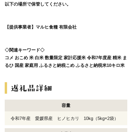
以下の場所で保管してください。
【提供事業者】マルヒ食糧 有限会社
◇関連キーワード◇
コメ おこめ 米 白米 数量限定 家計応援米 令和7年度産 精米 ま
るひ 国産 家庭用 ふるさと納税こめ ふるさと納税米10キロ米
容量
令和7年産 愛媛県産 ヒノヒカリ 10kg（5kg×2袋）