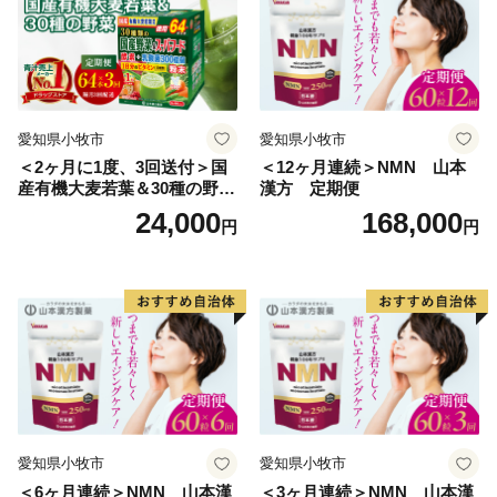
愛知県小牧市
愛知県小牧市
＜2ヶ月に1度、3回送付＞国
＜12ヶ月連続＞NMN 山本
産有機大麦若葉＆30種の野
漢方 定期便
菜 山本漢方 定期便
24,000
168,000
円
円
愛知県小牧市
愛知県小牧市
＜6ヶ月連続＞NMN 山本漢
＜3ヶ月連続＞NMN 山本漢