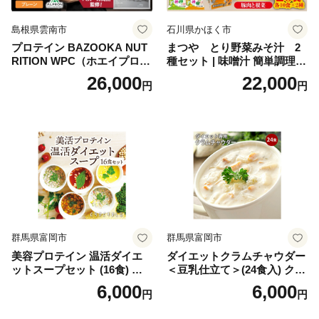
島根県雲南市
石川県かほく市
プロテイン BAZOOKA NUT
まつや とり野菜みそ汁 2
RITION WPC（ホエイプロテ
種セット | 味噌汁 簡単調理
イン）＜プレーン＞ 900g｜
お味噌 おみそ みそ とり野菜
26,000
22,000
円
円
バズーカ岡田監修・植物由来
時短料理 時短ごはん ご当地
の甘味料使用・国内製造 島
フリーズドライ
根県雲南市/株式会社アルプ
ロン [AIEN005]
群馬県富岡市
群馬県富岡市
美容プロテイン 温活ダイエ
ダイエットクラムチャウダー
ットスープセット (16食) 小
＜豆乳仕立て＞(24食入) クラ
分け スープ 食べ比べ セット
ムチャウダー 豆乳 ダイエッ
6,000
6,000
円
円
詰合せ クラムチャウダー チ
ト スープ プロテイン たんぱ
ゲ コーン ポタージュ トマト
く質 食物繊維 食品 F20E-799