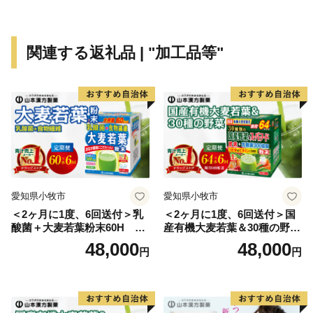
関連する返礼品 | "加工品等"
愛知県小牧市
愛知県小牧市
＜2ヶ月に1度、6回送付＞乳
＜2ヶ月に1度、6回送付＞国
酸菌＋大麦若葉粉末60H 山
産有機大麦若葉＆30種の野
本漢方 定期便
菜 山本漢方 定期便
48,000
48,000
円
円