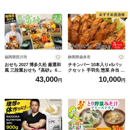
福岡県田川市
静岡県袋井市
おせち 2027 博多久松 厳選和
チキンバー 10本入り×5パッ
風 三段重おせち『高砂』 6.5
クセット 手羽先 惣菜 弁当 お
寸 3段重 2～3人前 おせち料
かず お酒 おつまみ ギフト キ
43,000
10,000
円
円
理 重箱 お正月 冷凍おせち 縁
ャンプ アウトドア キャンプ
起物 祝箸付 福岡 お節 オセチ
飯 保存食 非常食 鶏肉 肉 お
oseti osechi お祝い 迎春おせ
肉 鶏 人気 厳選 静岡県袋井市
ち 本格おせち おせち予約 年
末 年始 お取り寄せ 新春 贅沢
おせち こだわりおせち 惣菜
老舗おせち ふるさと納税お
せち 御節 お節料理 正月 調理
不要 おせち料理2027