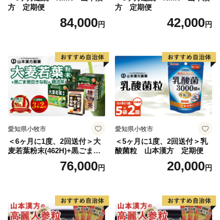
方 定期便
方 定期便
84,000
42,000
円
円
愛知県小牧市
愛知県小牧市
＜6ヶ月に1度、2回送付＞大
＜5ヶ月に1度、2回送付＞乳
麦若葉粉末(462H)+黒ごま黒
酸菌粒 山本漢方 定期便
豆きな粉+ 糖流茶 山本漢
76,000
20,000
円
円
方 定期便