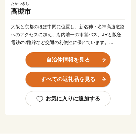
たかつきし
高槻市
大阪と京都のほぼ中間に位置し、新名神・名神高速道路
へのアクセスに加え、府内唯一の市営バス、JRと阪急
電鉄の2路線など交通の利便性に優れています。
都市の利便性を備えながらも、豊かな自然に囲まれ、四
季の移ろいを身近に感じることができます。
自治体情報を見る
また、史跡や城下町の面影が残る街並みなどに加え、
2024年に将棋界の西の聖地「関西将棋会館」が完成
すべての返礼品を見る
し、歴史と文化が大切に受け継がれています。
利便性・自然・歴史文化が調和した、暮らしやすく魅力
あふれるまちです。
お気に入りに追加する