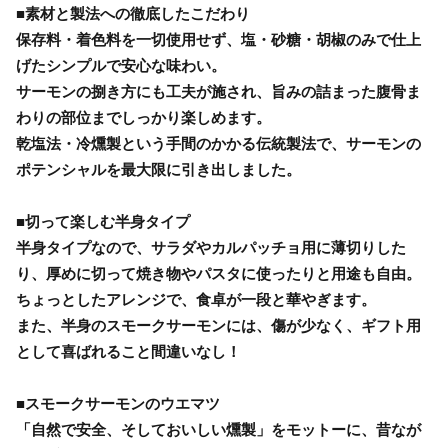
■素材と製法への徹底したこだわり
保存料・着色料を一切使用せず、塩・砂糖・胡椒のみで仕上
げたシンプルで安心な味わい。
サーモンの捌き方にも工夫が施され、旨みの詰まった腹骨ま
わりの部位までしっかり楽しめます。
乾塩法・冷燻製という手間のかかる伝統製法で、サーモンの
ポテンシャルを最大限に引き出しました。
■切って楽しむ半身タイプ
半身タイプなので、サラダやカルパッチョ用に薄切りした
り、厚めに切って焼き物やパスタに使ったりと用途も自由。
ちょっとしたアレンジで、食卓が一段と華やぎます。
また、半身のスモークサーモンには、傷が少なく、ギフト用
として喜ばれること間違いなし！
■スモークサーモンのウエマツ
「自然で安全、そしておいしい燻製」をモットーに、昔なが