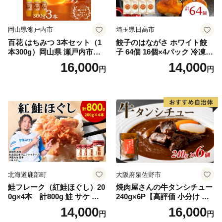
岡山県瀬戸内市
埼玉県日高市
百花 はちみつ 3本セット（1
餃子のはながさ ホワイト餃
本300g）岡山県 瀬戸内市産
子 64個 16個×4パック 冷凍
石黒農園 ヨーグルト パン 砂
中華 点心 B級グルメ ご当地
16,000
14,000
円
円
糖の代わり 香り高い いい香
野菜 おつまみ おかず 簡単調
り 季節の花の蜜 トンガリ容
理 時短 リピート 保存 豚肉
器入り
特製 ポーク 大きめ ジューシ
ー ギフト お取り寄せ 日高市
北海道鹿部町
大阪府泉佐野市
鮭フレーク（紅鮭ほぐし）20
焼肉屋さんの牛タンシチュー
0g×4本 計800g 鮭 サケ 鮭
240g×6P【高評価 小分け 惣
ほぐし サケフレーク シャケ
菜 牛たん 一人暮らし 冷凍】
14,000
16,000
円
円
フレーク 鮭フレーク