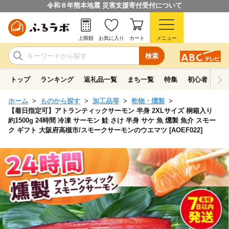
令和８年熊本地震 災害支援寄付受付について
上限額
お気に入り
カート
メニュー
検索
トップ
ランキング
返礼品一覧
まち一覧
特集
初心者ガイド
ホーム
ものから探す
加工品等
乾物・燻製
【着日指定可】アトランティックサーモン 半身 2XLサイズ 桐箱入り
約1500g 24時間 冷凍 サーモン 鮭 さけ 半身 サケ 魚 燻製 魚介 スモー
ク ギフト 大阪府高槻市/スモークサーモンのウエマツ [AOEF022]