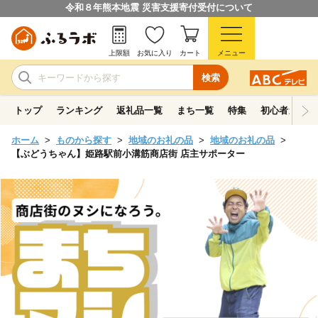
令和８年熊本地震 災害支援寄付受付について
上限額
お気に入り
カート
メニュー
検索
トップ
ランキング
返礼品一覧
まち一覧
特集
初心者ガイド
ホーム
ものから探す
地域のお礼の品
地域のお礼の品
【ぶどうちゃん】姫路駅前小溝筋商店街 店主サポーター