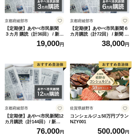
京都府綾部市
京都府綾部市
【定期便】あやべ市民新聞
【定期便】あやべ市民新聞６
３カ月 購読（計36回） / 新聞
カ月購読（計72回） / 新聞 情
情報誌 定期購読 綾部市 / 株
報誌 定期購読 綾部市 / 株式
19,000
38,000
円
円
式会社あやべ市民新聞社［B
会社あやべ市民新聞社［BSC
SCB001］
B002］
京都府綾部市
佐賀県嬉野市
【定期便】あやべ市民新聞12
コンシェルジュ50万円プラン
カ月購読（計144回） / 新聞
NZY001
情報誌 定期購読 綾部市 / 株
76,000
500,000
円
円
式会社あやべ市民新聞社［B