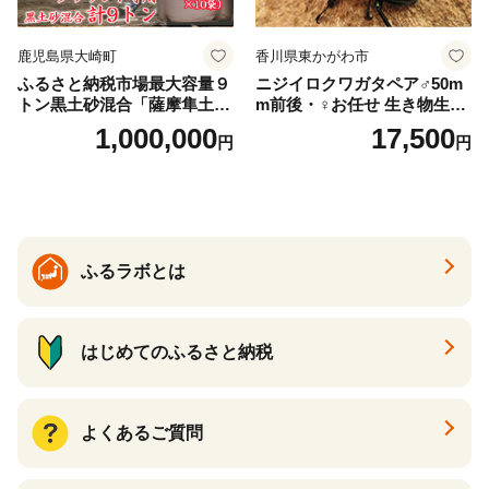
鹿児島県大崎町
香川県東かがわ市
ふるさと納税市場最大容量９
ニジイロクワガタペア♂50m
トン黒土砂混合「薩摩隼土」
m前後・♀お任せ 生き物生き
（夢と感動の演出のグラウン
物
1,000,000
17,500
円
円
ド用！）
ふるラボとは
はじめてのふるさと納税
よくあるご質問