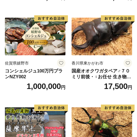
SCB003］
佐賀県嬉野市
香川県東かがわ市
コンシェルジュ100万円プラ
国産オオクワガタペア♂７０
ンNZY002
ミリ前後・♀お任せ 生き物生
き物
1,000,000
17,500
円
円