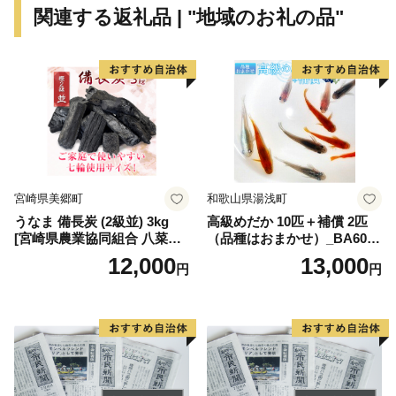
関連する返礼品 | "地域のお礼の品"
宮崎県美郷町
和歌山県湯浅町
うなま 備長炭 (2級並) 3kg
高級めだか 10匹＋補償 2匹
[宮崎県農業協同組合 八菜館
（品種はおまかせ）_BA6001
ひゅうが店 宮崎県 美郷町 31
n
12,000
13,000
円
円
ap0012] BBQ 七輪 焼肉 高火
力 遠赤外線 長時間 燃焼 煙少
消臭 白炭 キャンプ バーベキ
ュー 宮崎県 産 送料無料