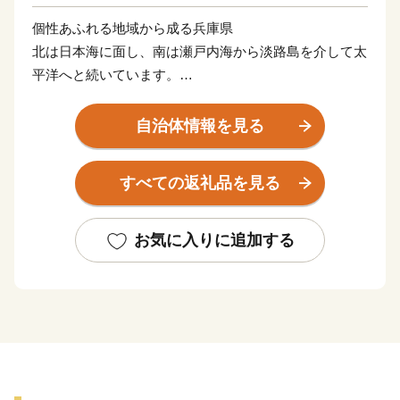
個性あふれる地域から成る兵庫県
北は日本海に面し、南は瀬戸内海から淡路島を介して太
平洋へと続いています。
兵庫県は、大都市から農山村、離島まで、さまざまな地
域で構成されており、多様な気候と風土を通して、海水
自治体情報を見る
浴やスキー、温泉などの多彩なレジャーが楽しめること
から、「日本の縮図」といわれています。特に、歴史や
すべての返礼品を見る
風土、産業などの違いから、摂津（神戸・阪神）、播
磨、但馬、丹波、淡路の個性豊かな5つの地域に分ける
ことができます。
お気に入りに追加する