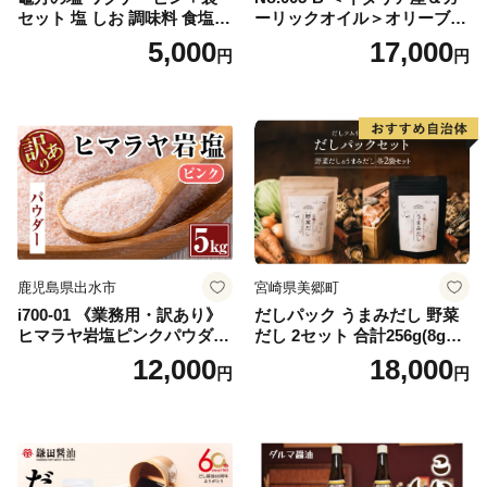
セット 塩 しお 調味料 食塩
ーリックオイル＞オリーブオ
天然 ミネラル 調味料 ソルト
イルセット(200ml×2本) 日置
5,000
17,000
円
円
salt 料理 味付 おにぎり 三重
市 特産品 調味料 油 エキスト
県 南伊勢 伊勢 志摩 5000円 5
ラバージン オリーブ セット
000円以下 五千円
ガーリック【鹿児島オリー
ブ】
鹿児島県出水市
宮崎県美郷町
i700-01 《業務用・訳あり》
だしパック うまみだし 野菜
ヒマラヤ岩塩ピンクパウダー
だし 2セット 合計256g(8g×8
タイプ(5kg) 岩塩 塩 調味料
パック×2種×2セット) [岡田商
12,000
18,000
円
円
しお 保存料不使用 天然 パウ
店 宮崎県 美郷町 31ac0069]
ダータイプ グレインミルタ
国産 粉末 ダシ 出汁パック し
イプ 料理 バスソルト 入浴 普
いたけ 無塩
段使い ギフト 贈り物【ソル
ティースマイル】