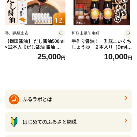
香川県坂出市
和歌山県印南町
【鎌田醤油】 だし醤油500ml
手作り醤油！一升瓶こいくち
×12本入【だし醤油 醤油 人気
しょうゆ ２本入り［Dm4］
おすすめ 人気だし醤油 出汁
｜手作り 醤油 和歌山県 印南
25,000
10,000
円
円
醤油 AE1021】
町 一升瓶 こいくちしょうゆ
伝統製法 醤油 日本食 調味料
地元産 大豆 小麦 塩 だし 煮
物 和食 醤油 肉料理 魚料理
野菜料理 醤油 郷土料理 家庭
料理 醤油
ふるラボとは
はじめてのふるさと納税