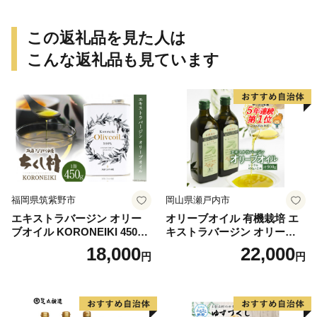
この返礼品を見た人は
こんな返礼品も見ています
福岡県筑紫野市
岡山県瀬戸内市
エキストラバージン オリー
オリーブオイル 有機栽培 エ
ブオイル KORONEIKI 450g
キストラバージン オリーブ
[筑前たなか油屋 福岡県 筑紫
オイル シングル 2本 セット
18,000
22,000
円
円
野市 21760403] 油 食用油 オ
オーガニック 調味料 油 オリ
リーブ油
ーブ油 食用油 ギフト