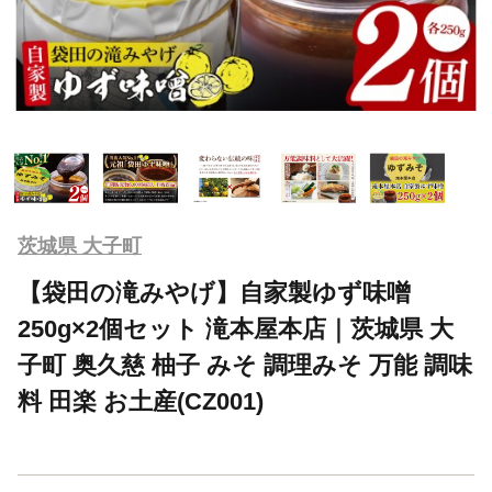
茨城県 大子町
【袋田の滝みやげ】自家製ゆず味噌
250g×2個セット 滝本屋本店｜茨城県 大
子町 奥久慈 柚子 みそ 調理みそ 万能 調味
料 田楽 お土産(CZ001)