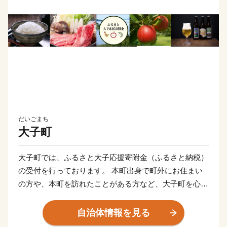
だいごまち
大子町
大子町では、ふるさと大子応援寄附金（ふるさと納税）
の受付を行っております。 本町出身で町外にお住まい
の方や、本町を訪れたことがある方など、大子町を心の
ふるさととして応援していただける方からの寄附をお待
ちしております。現在、町は、企業誘致や都市住民との
自治体情報を見る
交流事業、子育て支援事業等により「若者の住むまちづ