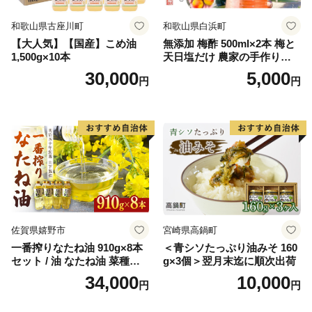
和歌山県古座川町
和歌山県白浜町
【大人気】【国産】こめ油
無添加 梅酢 500ml×2本 梅と
1,500g×10本
天日塩だけ 農家の手作り完
熟梅酢 調味料
30,000
5,000
円
円
佐賀県嬉野市
宮崎県高鍋町
一番搾りなたね油 910g×8本
＜青シソたっぷり油みそ 160
セット / 油 なたね油 菜種油
g×3個＞翌月末迄に順次出荷
ナタネ【山下製油】 [NBE00
34,000
10,000
円
円
7]