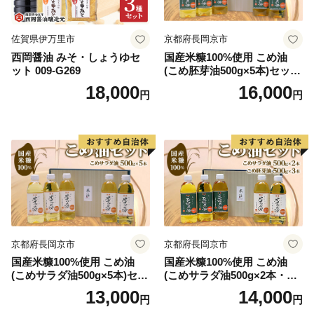
佐賀県伊万里市
京都府長岡京市
西岡醤油 みそ・しょうゆセ
国産米糠100%使用 こめ油
ット 009-G269
(こめ胚芽油500g×5本)セット
[1575]
18,000
16,000
円
円
京都府長岡京市
京都府長岡京市
国産米糠100%使用 こめ油
国産米糠100%使用 こめ油
(こめサラダ油500g×5本)セッ
(こめサラダ油500g×2本・こ
ト [1574]
め胚芽油500g×3本)セット [1
13,000
14,000
円
円
573]