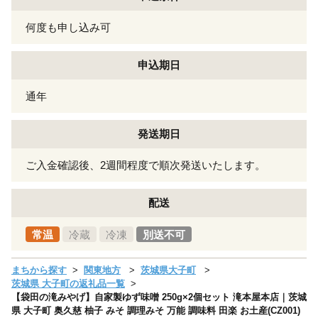
何度も申し込み可
申込期日
通年
発送期日
ご入金確認後、2週間程度で順次発送いたします。
配送
常温
冷蔵
冷凍
別送不可
まちから探す
関東地方
茨城県大子町
茨城県 大子町の返礼品一覧
【袋田の滝みやげ】自家製ゆず味噌 250g×2個セット 滝本屋本店｜茨城
県 大子町 奥久慈 柚子 みそ 調理みそ 万能 調味料 田楽 お土産(CZ001)