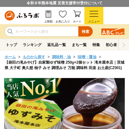
令和８年熊本地震 災害支援寄付受付について
上限額
お気に入り
カート
メニュー
検索
トップ
ランキング
返礼品一覧
まち一覧
特集
初心者ガイド
ホーム
ものから探す
調味料・油
味噌・醤油
【袋田の滝みやげ】自家製ゆず味噌 250g×2個セット 滝本屋本店｜茨城
県 大子町 奥久慈 柚子 みそ 調理みそ 万能 調味料 田楽 お土産(CZ001)