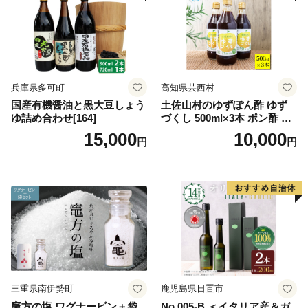
兵庫県多可町
高知県芸西村
国産有機醤油と黒大豆しょう
土佐山村のゆずぽん酢 ゆず
ゆ詰め合わせ[164]
づくし 500ml×3本 ポン酢 ポ
ンズ ゆず 柚子 調味料 さっぱ
15,000
10,000
円
円
り 美味しい おいしい 鍋 しゃ
ぶしゃぶ 冷奴 魚料理 蒸し料
理 ドレッシング セット
三重県南伊勢町
鹿児島県日置市
竈方の塩 ワグナービン＋袋
No.005-B ＜イタリア産＆ガ