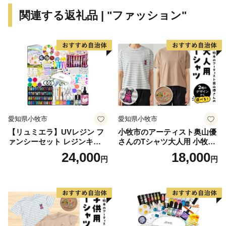
関連する返礼品 | "ファッション"
愛知県小牧市
愛知県小牧市
【リュミエラ】UVレジン フ
小牧市のアーティスト奥山優
ァンシーセット レジンキッ
さんのTシャツ大人用 小牧市
ト ハンドメイド レジンクラ
制70周年記念
24,000
18,000
円
円
フト アクセサリーキット 手
作り セット レジン LEDライ
ト