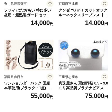
香川県観音寺市
京都府宮津市
ソフィ はだおもい 特に多い
グンゼ YG in.T カットオフク
昼用・超熟睡ガード セット
ルーネックスリーブレス【Y
羽付き ナプキン 生理用品 サ
V2618P】Lサイズ クリアベ
14,000
14,000
円
円
ニタリー ユニ・チャーム
ージュ3枚セット [№5716-04
32]
福岡県春日市
三重県志摩市
ワンショルダーバック 国産
真珠屋さん 冠婚葬祭 8.5～9.0
本革使用(ブラック・1点) 鞄
ミリ高品質プラチナピアス P
バック バッグ カバン レザー
t900 志摩産アコヤ真珠 ブラ
55,000
75,000
円
円
国産 日本製 牛革 黒 革 革製
ックパール 黒真珠
品 手作り 男性 女性 レディー
ス メンズ【ksg1307-bk】【Z
enis】