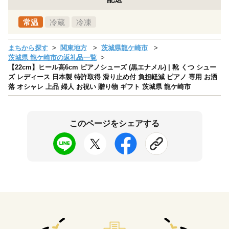
常温
冷蔵
冷凍
まちから探す
関東地方
茨城県龍ケ崎市
茨城県 龍ケ崎市の返礼品一覧
【22cm】ヒール高6cm ピアノシューズ (黒エナメル) | 靴 くつ シュー
ズ レディース 日本製 特許取得 滑り止め付 負担軽減 ピアノ 専用 お洒
落 オシャレ 上品 婦人 お祝い 贈り物 ギフト 茨城県 龍ケ崎市
このページをシェアする