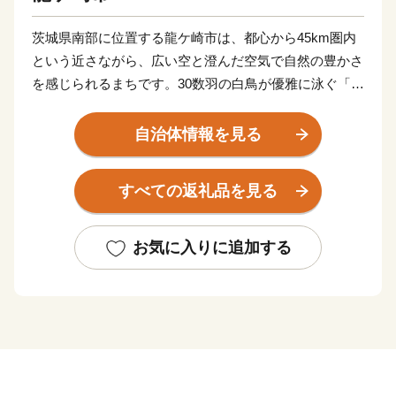
茨城県南部に位置する龍ケ崎市は、都心から45km圏内
という近さながら、広い空と澄んだ空気で自然の豊かさ
を感じられるまちです。30数羽の白鳥が優雅に泳ぐ「牛
久沼」は、龍ケ崎を代表する自然環境のひとつ。
また、「まち全体で子どもを育てたい！そして子育てを
自治体情報を見る
支えたい！」そんな想いを実現するべく、結婚、妊娠、
出産、育児、教育、それぞれのステージに応じたさまざ
すべての返礼品を見る
まな支援策を展開しています。そして、これからも「子
どもを産み、育てるなら龍ケ崎」と思ってもらえるよう
なまちづくりを進めていきます。
お気に入りに追加する
そんな龍ケ崎市は、一大商業のまちとして名を馳せた時
代もあることから、こだわりの職人が作る老舗の品や、
若手職人が新たな風を吹き込み送り出した品々が数多く
あります。それらの品々を、ご寄附へのお礼として贈ら
せていただきます。