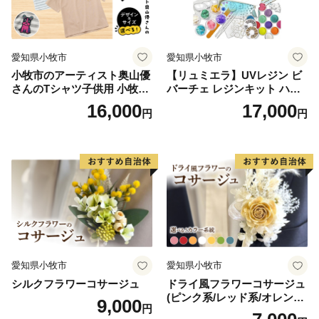
愛知県小牧市
愛知県小牧市
小牧市のアーティスト奥山優
【リュミエラ】UVレジン ビ
さんのTシャツ子供用 小牧市
バーチェ レジンキット ハン
制70周年記念
ドメイド レジンクラフト ア
16,000
17,000
円
円
クセサリーキット 手作り セ
ット レジン LEDライト
愛知県小牧市
愛知県小牧市
シルクフラワーコサージュ
ドライ風フラワーコサージュ
(ピンク系/レッド系/オレンジ
9,000
円
系/ホワイト系/イエロー系/グ