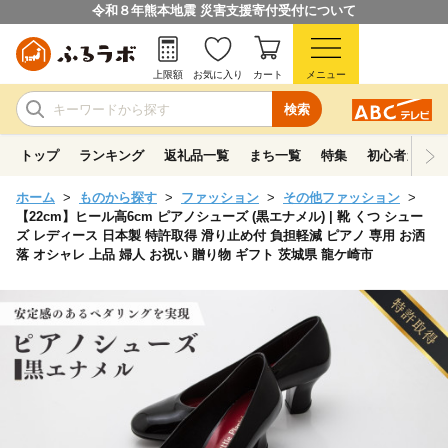
令和８年熊本地震 災害支援寄付受付について
上限額
お気に入り
カート
メニュー
検索
トップ
ランキング
返礼品一覧
まち一覧
特集
初心者ガイド
ホーム
ものから探す
ファッション
その他ファッション
【22cm】ヒール高6cm ピアノシューズ (黒エナメル) | 靴 くつ シュー
ズ レディース 日本製 特許取得 滑り止め付 負担軽減 ピアノ 専用 お洒
落 オシャレ 上品 婦人 お祝い 贈り物 ギフト 茨城県 龍ケ崎市