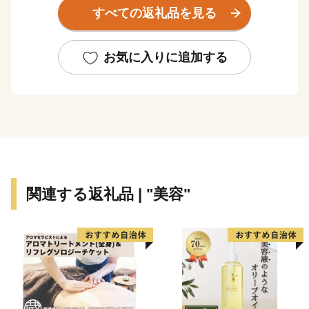
が残る市南部の牛窓町は多くの観光客が訪れる風光明媚
すべての返礼品を見る
な港町です。牛窓オリーブ園の高台から望む瀬戸内海の
美しい眺めと優しい潮風は来訪者の心を癒してくれるで
しょう。
お気に入りに追加する
市中部の邑久町では日本の朝日百選にも選ばれた虫明湾
での牡蠣の養殖、水田地帯での稲作、丘陵地でのピオー
ネやシャインマスカットの栽培などが盛んです。
鎌倉時代より日本刀の一大産地として栄えた市北部の長
船町は古くから刀鍛冶が盛んで、このたび８００年ぶり
関連する返礼品 | "美容"
に里帰りした国宝「山鳥毛」の山野が燃えるようにも見
える複雑な刃紋は多くのファンを魅了してやみません。
備前長船刀剣博物館にてこの地で古より受け継がれてき
た刀剣文化をご鑑賞ください。
３町それぞれの魅力が詰まった瀬戸内市に是非一度お越
しください。