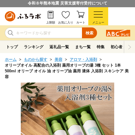
令和８年熊本地震 災害支援寄付受付について
上限額
お気に入り
カート
メニュー
検索
トップ
ランキング
返礼品一覧
まち一覧
特集
初心者ガイド
ホーム
ものから探す
美容
アロマ・入浴剤
オリーブオイル 高配合の入浴剤 薬用オリーブの湯 3種 セット 1本
500ml オリーブ オイル 油 オリーブ油 薬用 液体 入浴剤 スキンケア 美
容