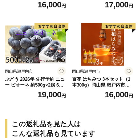
00ml オリーブ オイル 美容
正会員 1年分 チケット
16,000
17,000
円
円
スキンケア 化粧用 油 オリー
ブ油
岡山県瀬戸内市
岡山県瀬戸内市
ぶどう 2026年 先行予約 ニュ
百花 はちみつ 3本セット（1
ー ピオーネ 約500g×2房 6月
本300g）岡山県 瀬戸内市産
下旬〜7月下旬発送 ブドウ 葡
石黒農園 ヨーグルト パン 砂
19,000
16,000
円
円
萄 岡山県産 国産 フルーツ 果
糖の代わり 香り高い いい香
物 ギフト 果物類 種なし デザ
り 季節の花の蜜 トンガリ容
ート 食後 おやつ 産地直送
器入り
この返礼品を見た人は
こんな返礼品も見ています