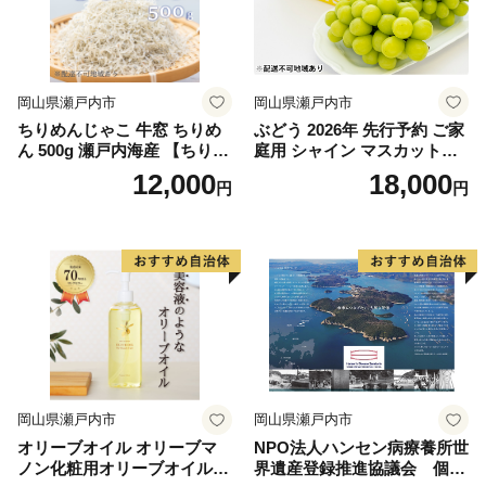
岡山県瀬戸内市
岡山県瀬戸内市
ちりめんじゃこ 牛窓 ちりめ
ぶどう 2026年 先行予約 ご家
ん 500g 瀬戸内海産 【ちりめ
庭用 シャイン マスカット
ん ちりめんじゃこ 上乾ちり
2〜3房 合計約1.2kg ブドウ
12,000
18,000
円
円
めん しらす しらす干し 大容
葡萄 岡山県産 国産 フルーツ
量 ごはん ごはんのお供 ふり
果物 ギフト
かけ おにぎり ギフト 贈答 岡
山県 瀬戸内市 牛窓 瀬戸内海
服部水産】【配達不可：離
島】
岡山県瀬戸内市
岡山県瀬戸内市
オリーブオイル オリーブマ
NPO法人ハンセン病療養所世
ノン化粧用オリーブオイル 2
界遺産登録推進協議会 個人