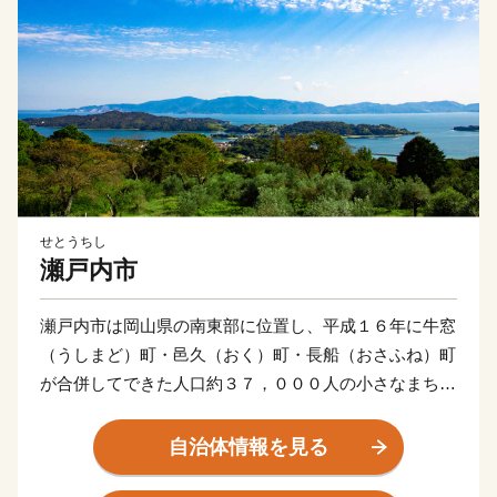
せとうちし
瀬戸内市
瀬戸内市は岡山県の南東部に位置し、平成１６年に牛窓
（うしまど）町・邑久（おく）町・長船（おさふね）町
が合併してできた人口約３７，０００人の小さなまちで
す。
自治体情報を見る
江戸時代に朝鮮通信使の寄港地として栄えた古い街並み