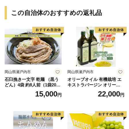
この自治体のおすすめの返礼品
岡山県瀬戸内市
岡山県瀬戸内市
石臼挽き一文字 乾麺 （黒う
オリーブオイル 有機栽培 エ
どん）4袋 約8人前（1袋200
キストラバージン オリーブ
g、約2人前） 備前福岡 一文
オイル シングル 2本 セット
15,000
22,000
円
円
字うどん 麺類 小麦製品 ざる
オーガニック 調味料 油 オリ
うどん かけうどん 子供 お昼
ーブ油 食用油 ギフト
ランチ あっさり さっぱり 地
元 小麦粉 風味