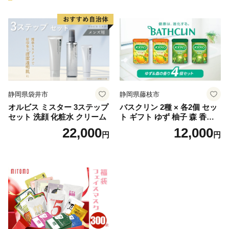
静岡県袋井市
静岡県藤枝市
オルビス ミスター 3ステップ
バスクリン 2種 × 各2個 セッ
セット 洗顔 化粧水 クリーム
ト ギフト ゆず 柚子 森 香り
日用品 お風呂 バス用品 温活
22,000
12,000
円
円
アロマ 香り まとめ買い静岡
県 藤枝市 医薬部外品