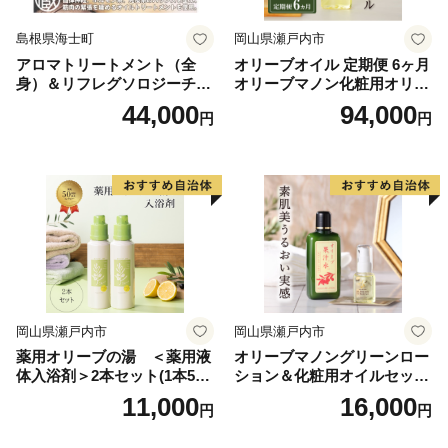
島根県海士町
岡山県瀬戸内市
アロマトリートメント（全
オリーブオイル 定期便 6ヶ月
身）＆リフレグソロジーチケ
オリーブマノン化粧用オリー
ット
ブオイル 200ml オリーブ オ
44,000
94,000
円
円
イル 美容 スキンケア 化粧用
油 オリーブ油 お楽しみ
岡山県瀬戸内市
岡山県瀬戸内市
薬用オリーブの湯 ＜薬用液
オリーブマノングリーンロー
体入浴剤＞2本セット(1本500
ション＆化粧用オイルセット
ml） 美容
美容グッズ スキンケア 化粧
11,000
16,000
円
円
水