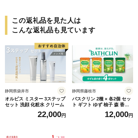
027】
この返礼品を見た人は
こんな返礼品も見ています
静岡県袋井市
静岡県藤枝市
オルビス ミスター 3ステップ
バスクリン 2種 × 各2個 セッ
セット 洗顔 化粧水 クリーム
ト ギフト ゆず 柚子 森 香り
日用品 お風呂 バス用品 温活
22,000
12,000
円
円
アロマ 香り まとめ買い静岡
県 藤枝市 医薬部外品