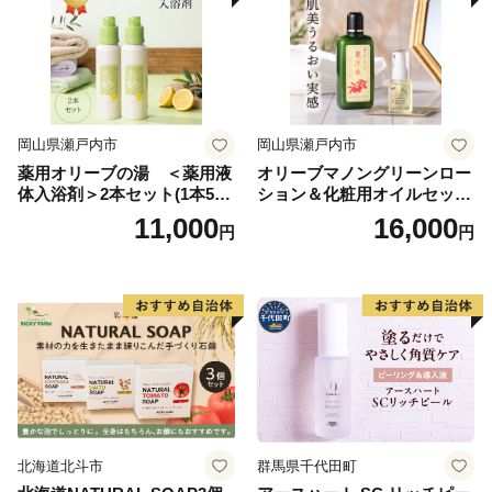
岡山県瀬戸内市
岡山県瀬戸内市
薬用オリーブの湯 ＜薬用液
オリーブマノングリーンロー
体入浴剤＞2本セット(1本500
ション＆化粧用オイルセット
ml） 美容
美容グッズ スキンケア 化粧
11,000
16,000
円
円
水
北海道北斗市
群馬県千代田町