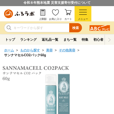
令和８年熊本地震 災害支援寄付受付について
上限額
お気に入り
カート
メニュー
検索
トップ
ランキング
返礼品一覧
まち一覧
特集
初心者ガイド
ホーム
ものから探す
美容
その他美容
サンナマセルCO2パック60g