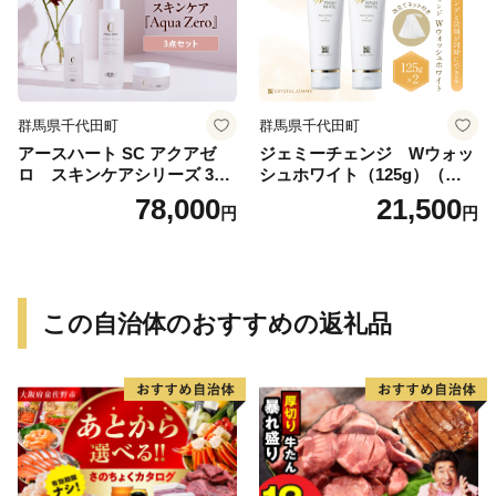
群馬県千代田町
群馬県千代田町
アースハート SC アクアゼ
ジェミーチェンジ Wウォッ
ロ スキンケアシリーズ 3点
シュホワイト（125g）（泡立
セット
てネット付）×2本 群馬県 千
78,000
21,500
円
円
代田町
この自治体のおすすめの返礼品