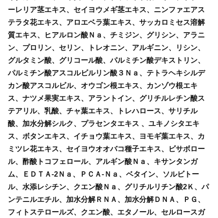
ーレリア茎エキス、セイヨウメギ茎エキス、ニンファエアス
テラタ花エキス、アロエベラ葉エキス、サッカロミセス溶解
質エキス、ヒアルロン酸Ｎａ、チミジン、グリシン、アラニ
ン、プロリン、セリン、トレオニン、アルギニン、リシン、
グルタミン酸、グリコール酸、パルミチン酸デキストリン、
パルミチン酸アスコルビルリン酸３Ｎａ、テトラヘキシルデ
カン酸アスコルビル、オウゴン根エキス、カンゾウ根エキ
ス、ナツメ果実エキス、アラントイン、グリチルレチン酸ス
テアリル、乳酸、チャ葉エキス、トレハロース、サリチル
酸、加水分解シルク、プラセンタエキス 、ユキノシタエキ
ス、ボタンエキス、イチョウ葉エキス、ヨモギ葉エキス、カ
ミツレ花エキス、セイヨウオオバコ種子エキス、ビサボロー
ル、酢酸トコフェロール、アルギン酸Ｎａ、キサンタンガ
ム、ＥＤＴＡ-2Ｎａ、ＰＣＡ-Ｎａ、ベタイン、ソルビトー
ル、水添レシチン、クエン酸Ｎａ、グリチルリチン酸2Ｋ、パ
ンテニルエチル、加水分解ＲＮＡ、加水分解ＤＮＡ、ＰＧ、
フィトステロールズ、クエン酸、エタノール、セルロースガ