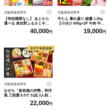
大阪府泉佐野市
大阪府泉佐野市
【有効期限なし】 あとから
牛たん 暴れ盛り 総量 1.2kg
選べる 泉佐野ふるさとギフ
【小分け 600g×2P 牛肉 牛タ
ト（寄附40,000円コース）
ン 牛たん 厚切り牛タン 焼肉
40,000
19,000
円
円
【4000品以上掲載 高評価 カ
BBQ キャンプ 焼くだけ 簡単
タログ 肉 牛たん ビール かに
調理 訳あり サイズ不揃い】
サーモン 野菜 定期便 おせち
タオル ティッシュ あとから
セレクト カタログギフト】
大阪府泉佐野市
おせち「板前魂の伊勢」和洋
風 三段重 6.5寸 31品 3人前
【1位獲得 おせち料理 板前魂
22,000
円
贅沢おせち お節 惣菜 冷凍 先
行予約 年内発送 おせち料理2