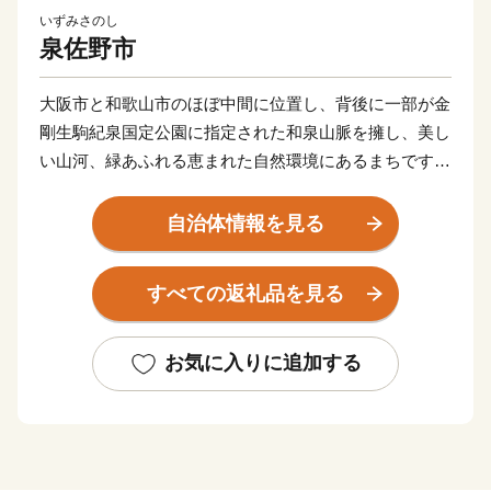
いずみさのし
泉佐野市
大阪市と和歌山市のほぼ中間に位置し、背後に一部が金
剛生駒紀泉国定公園に指定された和泉山脈を擁し、美し
い山河、緑あふれる恵まれた自然環境にあるまちです。
商・工・農・漁業がそれぞれバランスよく栄えてきまし
たが、関西国際空港の開港などに伴う人口の増加ととも
自治体情報を見る
に、商業・サービス業が盛んになっています。
関空によるインパクトを最大限に活用し、世界と日本を
すべての返礼品を見る
結ぶ玄関都市として、21世紀にふさわしい国際都市をめ
ざしてまちづくりに取り組んでいます。
お気に入りに追加する