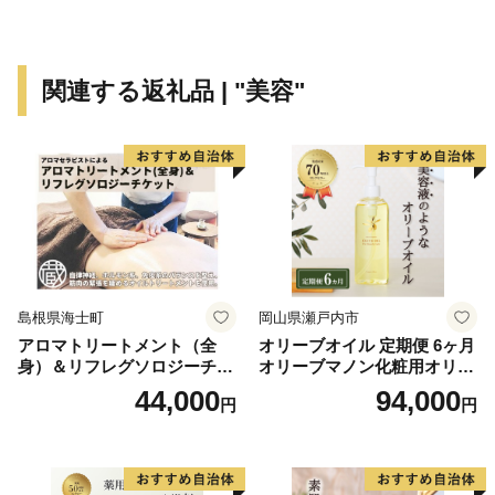
関連する返礼品 | "美容"
島根県海士町
岡山県瀬戸内市
アロマトリートメント（全
オリーブオイル 定期便 6ヶ月
身）＆リフレグソロジーチケ
オリーブマノン化粧用オリー
ット
ブオイル 200ml オリーブ オ
44,000
94,000
円
円
イル 美容 スキンケア 化粧用
油 オリーブ油 お楽しみ