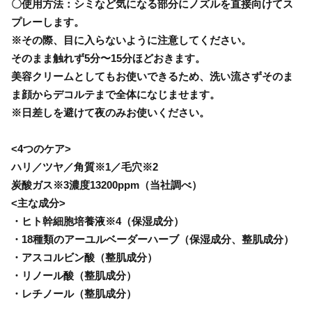
〇使用方法：シミなど気になる部分にノズルを直接向けてス
プレーします。
※その際、目に入らないように注意してください。
そのまま触れず5分〜15分ほどおきます。
美容クリームとしてもお使いできるため、洗い流さずそのま
ま顔からデコルテまで全体になじませます。
※日差しを避けて夜のみお使いください。
<4つのケア>
ハリ／ツヤ／角質※1／毛穴※2
炭酸ガス※3濃度13200ppm（当社調べ）
<主な成分>
・ヒト幹細胞培養液※4（保湿成分）
・18種類のアーユルベーダーハーブ（保湿成分、整肌成分）
・アスコルビン酸（整肌成分）
・リノール酸（整肌成分）
・レチノール（整肌成分）