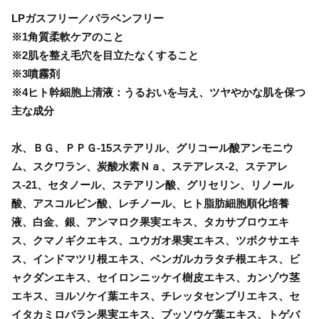
LPガスフリー／パラベンフリー
※1角質柔軟ケアのこと
※2肌を整え毛穴を目立たなくすること
※3噴霧剤
※4ヒト幹細胞上清液：うるおいを与え、ツヤやかな肌を保つ
主な成分
水、ＢＧ、ＰＰＧ-15ステアリル、グリコール酸アンモニウ
ム、スクワラン、炭酸水素Ｎａ、ステアレス-2、ステアレ
ス-21、セタノール、ステアリン酸、グリセリン、リノール
酸、アスコルビン酸、レチノール、ヒト脂肪細胞順化培養
液、白金、銀、アンマロク果実エキス、タカサブロウエキ
ス、クマノギクエキス、ユウガオ果実エキス、ツボクサエキ
ス、インドマツリ根エキス、ベンガルカラタチ根エキス、ビ
ャクダンエキス、セイロンニッケイ樹皮エキス、カンゾウ茎
エキス、ヨルソケイ葉エキス、チレッタセンブリエキス、セ
イタカミロバラン果実エキス、ブッソウゲ葉エキス、トゲバ