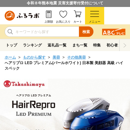
令和８年熊本地震 災害支援寄付受付について
上限額
お気に入り
カート
メニュー
検索
トップ
ランキング
返礼品一覧
まち一覧
特集
初心者ガイド
ホーム
ものから探す
美容
その他美容
へアリプロ LED プレミアム(パールホワイト) 日本製 美顔器 高級 ハイ
スペック