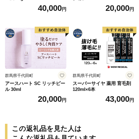
40,000
20,000
円
円
群馬県千代田町
群馬県千代田町
アースハート SC リッチピー
スーパーサイヤ 薬用 育毛剤
ル 30ml
120ml×6本
20,000
43,000
円
円
この返礼品を見た人は
こんな返礼品も見ています