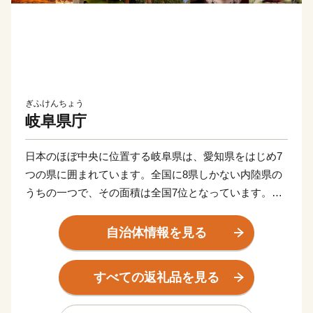
ぎふけんちょう
岐阜県庁
日本のほぼ中央に位置する岐阜県は、愛知県をはじめ7
つの県に囲まれています。全国に8県しかない内陸県の
うちの一つで、その面積は全国7位となっています。
御嶽山、乗鞍岳、奥穂高岳など標高3,000mを超える
自治体情報を見る
山々が連なる、北部の飛騨地方。そして木曽川、長良
川、揖斐川などの清らかな流れにより形づくられた濃尾
すべての返礼品を見る
平野が広がる、南部の美濃地方。「飛山濃水」（飛騨の
山、美濃の水）に象徴されるこの素晴らしい自然は、世