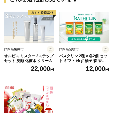
静岡県袋井市
静岡県藤枝市
オルビス ミスター 3ステップ
バスクリン 2種 × 各2個 セッ
セット 洗顔 化粧水 クリーム
ト ギフト ゆず 柚子 森 香り
日用品 お風呂 バス用品 温活
22,000
12,000
円
円
アロマ 香り まとめ買い静岡
県 藤枝市 医薬部外品