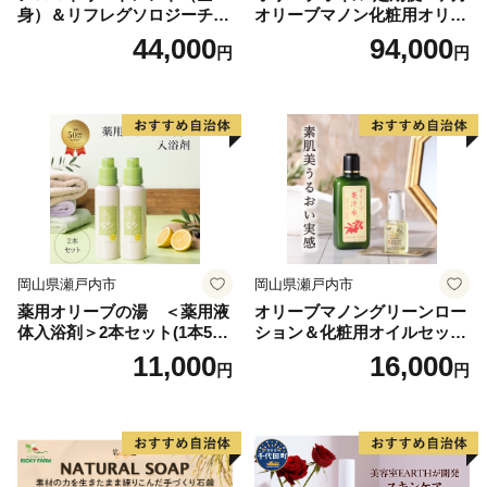
身）＆リフレグソロジーチケ
オリーブマノン化粧用オリー
ット
ブオイル 200ml オリーブ オ
44,000
94,000
円
円
イル 美容 スキンケア 化粧用
油 オリーブ油 お楽しみ
岡山県瀬戸内市
岡山県瀬戸内市
薬用オリーブの湯 ＜薬用液
オリーブマノングリーンロー
体入浴剤＞2本セット(1本500
ション＆化粧用オイルセット
ml） 美容
美容グッズ スキンケア 化粧
11,000
16,000
円
円
水