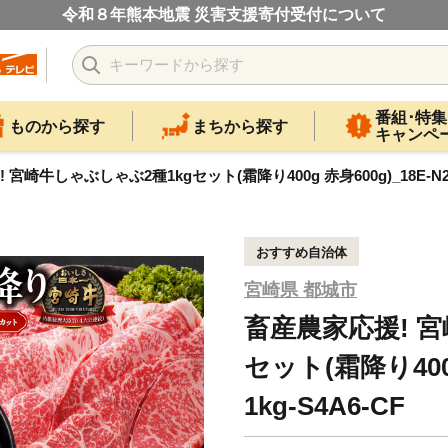
令和８年熊本地震 災害支援寄付受付について
番組･特集
ものから探す
まちから探す
キャンペ
宮崎牛しゃぶしゃぶ2種1kgセット(霜降り400g 赤身600g)_18E-N2-00
おすすめ自治体
宮崎県 都城市
畜産農家応援! 宮
セット(霜降り400g 
1kg-S4A6-CF