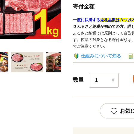
寄付金額
一度に決済する
返礼品数は３つ以
🔰ふるさと納税が初めての方、詳
ふるさと納税では原則として自己負
す。控除の対象となる寄付金額は
でご注意ください。
仕組みについて知る
数量
お気