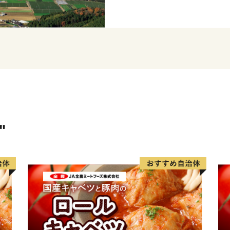
くからくみ上げられた清ら
家に愛されています。市内
わい深い個性的な焼酎は、
す。
＜プライバシーポリシー（
寄附者様からいただいた個
蓄積・保管し、第三者に譲
寄附者様からいただいた個
"
いたふるさと納税の使い道
ふるさと納税関連イベント
する情報提供のため、使用
また、上記の手段としては
郵送をさせていただく場合
御不明な点や、配信・郵送
城市ふるさと納税担当(0986-58-7