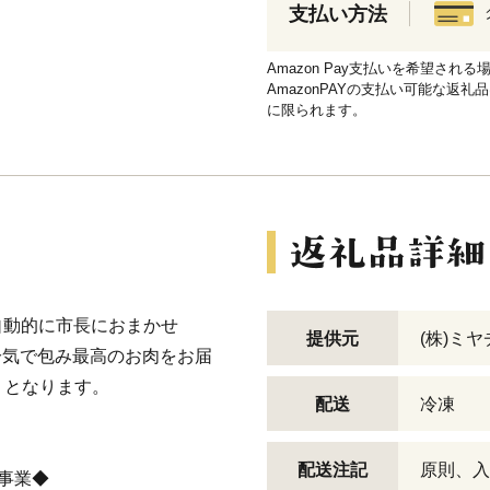
支払い方法
Amazon Pay支払いを希望さ
AmazonPAYの支払い可能な返礼
に限られます。
は自動的に市長におまかせ
提供元
(株)ミ
冷気で包み最高のお肉をお届
】となります。
配送
冷凍
配送注記
原則、入
事業◆