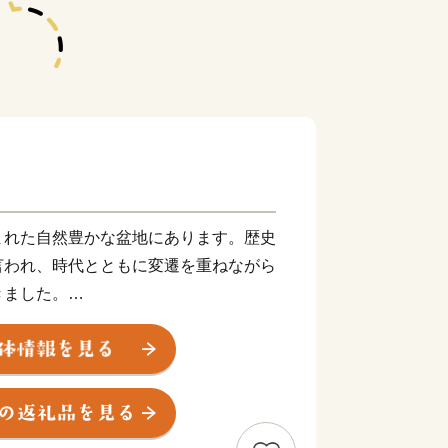
まれた自然豊かな盆地にあります。歴史
言われ、時代とともに変遷を重ねながら
きました。
、肉用牛、豚、鶏を合わせた畜産農業産
まちです。当市の牛、豚、鶏は、雄大な
大地で生まれ、清らかな水、良質な飼
がれ、大切に育てられています。
は、霧島山麓で育つサツマイモや地下深