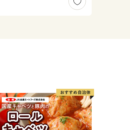
かな水などを原料に作られ、全国の愛飲
４つの蔵元が生み出す、吟味を重ねた味
たくさんの人たちを魅了し続けていま
個人情報保護方針）について＞
人情報は、都城市が責任をもって安全に
渡・提供することはございません。
人情報は、商品の発送とご連絡、いただ
に関する報告、都城市が主催・出展する
情報の提供、都城市のふるさと納税に関
させていただきます。
、電子メールの配信やパンフレット等の
がございます。
の停止等のご希望がございましたら、都
727、support3@furusato-