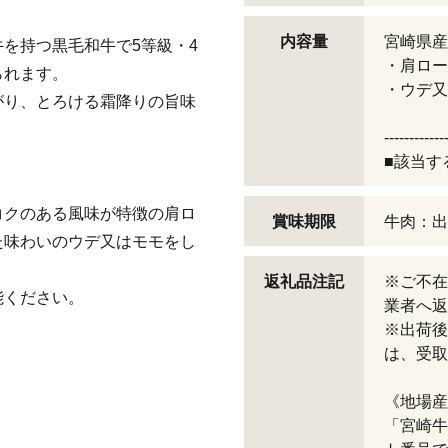
内容量
宮崎県産
を持つ黒毛和牛で5等級・4
・肩ロー
られます。
・ウデ又
がり、とろける霜降りの旨味
------------
■該当す
コクのある風味が特徴の肩ロ
賞味期限
牛肉：出
た味わいのウデ又はモモをし
返礼品注記
※ご不在
能ください。
業者へ返
※出荷後
は、受取
《地場産
「宮崎牛