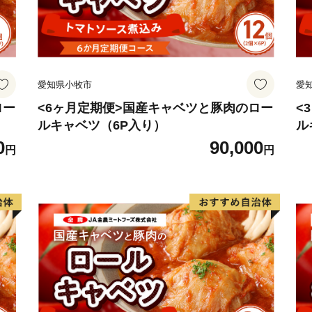
miyakonojo.jp )までご連
愛知県小牧市
愛
ロー
<6ヶ月定期便>国産キャベツと豚肉のロー
<
ルキャベツ（6P入り）
ル
0
90,000
円
円