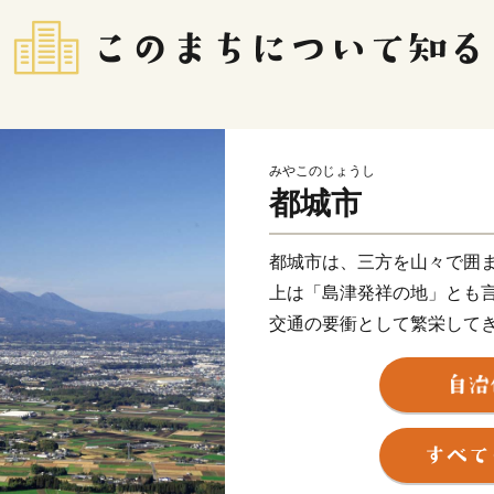
みやこのじょうし
都城市
都城市は、三方を山々で囲
上は「島津発祥の地」とも
交通の要衝として繁栄して
農業や農産加工業が盛んで
出額が日本一を誇る畜産の
霧島連山の自然に囲まれた
料、農家の温かい愛情が注
日本一の出荷額を誇る焼酎