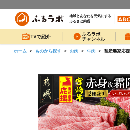
地域とあなたを元気にする
ふるさと納税
ふるラボ
TVで紹介
チャンネル
ホーム
ものから探す
お肉
牛肉
畜産農家応援! 