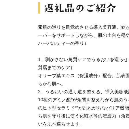
素肌の巡りを目覚めさせる導入美容液。剥
ーバーをサポートしながら、肌の土台を穏
ハーバルティーの香り）
1．剥がさない角質ケアでうるおいを巡らせ
質層までのケア）
オリーブ葉エキス（保湿成分）配合。肌表
らかな肌へ。
2．うるおいの通り道を整える、導入美容液
10種のアミノ酸*が角質を整えながら肌の
のヒト型セラミド**が乱れがちなバリア機
ら肌を守り後に使う化粧水等の浸透力（角
いを肌へ巡らせます。