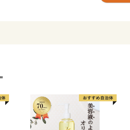
じてお伝えします。
是非一度、静岡市へお越し
■お礼の品の配送について
入金確認後、約2週間～1ヶ
外、お届け希望日時を指定
(お届け時期の決まっている
ます。)
尚、長期不在等により返礼
"
はできません。 あらかじめ
■寄附金受領証明書
寄附日から概ね2週間後、
■ワンストップ特例申請書