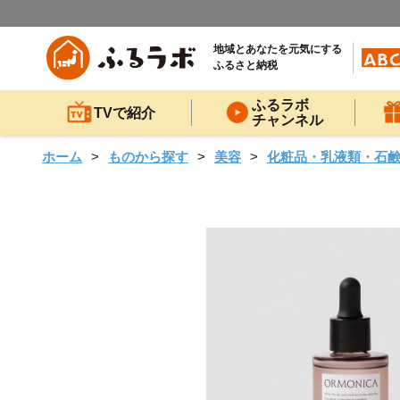
地域とあなたを元気にする
ふるさと納税
ふるラボ
TVで紹介
チャンネル
ホーム
ものから探す
美容
化粧品・乳液類・石