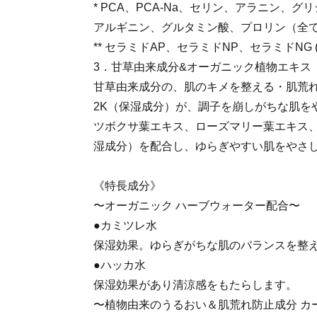
* PCA、PCA-Na、セリン、アラニン、
アルギニン、グルタミン酸、プロリン（全
** セラミドAP、セラミドNP、セラミドNG 
3．甘草由来成分&オーガニック植物エキス
甘草由来成分の、肌のキメを整える・肌荒
2K（保湿成分）が、調子を崩しがちな肌を
ツボクサ葉エキス、ローズマリー葉エキス
湿成分）を配合し、ゆらぎやすい肌をやさ
《特長成分》
〜オーガニック ハーブウォーター配合〜
●カミツレ水
保湿効果。ゆらぎがちな肌のバランスを整
●ハッカ水
保湿効果があり清涼感をもたらします。
〜植物由来のうるおい＆肌荒れ防止成分 カ