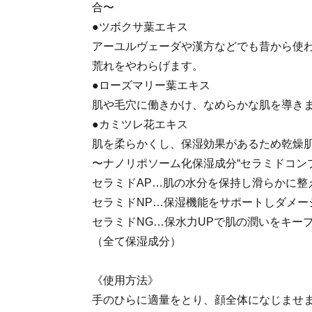
合〜
●ツボクサ葉エキス
アーユルヴェーダや漢方などでも昔から使
荒れをやわらげます。
●ローズマリー葉エキス
肌や毛穴に働きかけ、なめらかな肌を導き
●カミツレ花エキス
肌を柔らかくし、保湿効果があるため乾燥
〜ナノリポソーム化保湿成分“セラミドコン
セラミドAP…肌の水分を保持し滑らかに整
セラミドNP…保湿機能をサポートしダメー
セラミドNG…保水力UPで肌の潤いをキー
（全て保湿成分）
《使用方法》
手のひらに適量をとり、顔全体になじませ