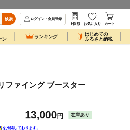
検索
ログイン・会員登録
上限額
お気に入り
カート
はじめての
ランキング
ーン
ふるさと納税
リファイング ブースター
13,000
在庫あり
円
内
を推奨しております。