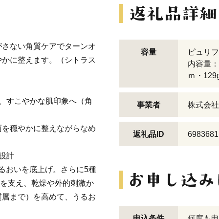
がさない角質ケアでターンオ
容量
ピュリフ
やかに整えます。（シトラス
内容量：
ｍ・12
、すこやかな肌印象へ（角
事業者
株式会社
面を穏やかに整えながらなめ
返礼品ID
6983681
設計
うるおいを底上げ。さらに5種
能を支え、乾燥や外的刺激か
質層まで）を高めて、うるお
申込条件
何度も申