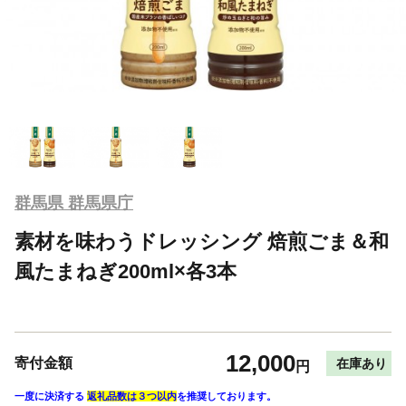
群馬県 群馬県庁
素材を味わうドレッシング 焙煎ごま＆和
風たまねぎ200ml×各3本
12,000
寄付金額
在庫あり
円
一度に決済する
返礼品数は３つ以内
を推奨しております。