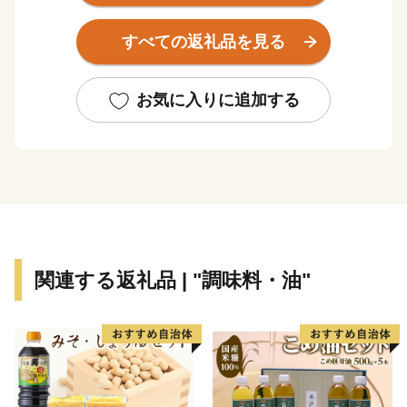
各地で夏は登山・カヌー・キャニオニング・ラフティン
グ、冬はスキーやスノーボードなど様々なアクティビテ
すべての返礼品を見る
ィを楽しむこともできます。
また、群馬県といえば温泉です。草津、伊香保、みなか
お気に入りに追加する
み、四万（しま）をはじめ、県内には100を超える温泉
地があります。群馬の名湯にゆったりと浸かり、日頃の
疲れを癒やしてください。
他にも、県内には世界遺産「富岡製糸場と絹産業遺産
群」をはじめとする文化遺産も多くあります。
さらに、グルメも自慢です。上州牛・上州地鶏、下仁田
関連する返礼品 | "調味料・油"
ネギなどの豊富な農畜産物や、おっきりこみ・水沢うど
んに代表される粉食文化を誇ります。
＼群馬県が目指すビジョン／
群馬県では、2040年に目指す姿である
「年齢や性別、国籍、障害の有無等にかかわらず、すべ