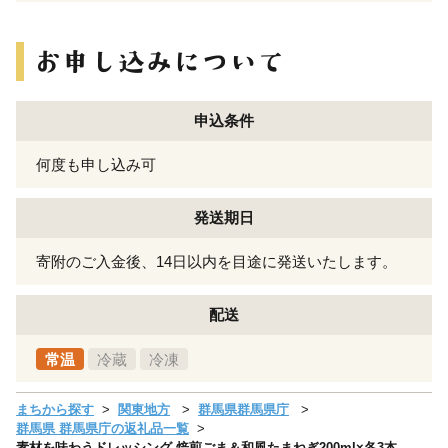
申込条件
何度も申し込み可
発送期日
寄附のご入金後、14日以内を目途に発送いたします。
配送
常温
冷蔵
冷凍
まちから探す
関東地方
群馬県群馬県庁
群馬県 群馬県庁の返礼品一覧
素材を味わうドレッシング 焙煎ごま＆和風たまねぎ200ml×各3本