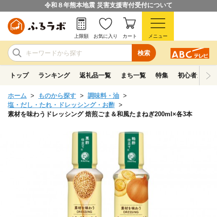
令和８年熊本地震 災害支援寄付受付について
上限額
お気に入り
カート
メニュー
検索
トップ
ランキング
返礼品一覧
まち一覧
特集
初心者ガイド
ホーム
ものから探す
調味料・油
塩・だし・たれ・ドレッシング・お酢
素材を味わうドレッシング 焙煎ごま＆和風たまねぎ200ml×各3本