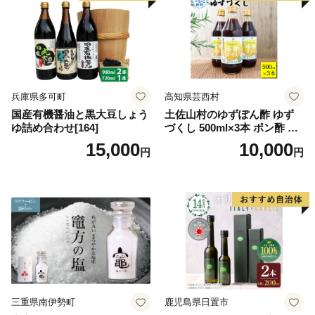
兵庫県多可町
高知県芸西村
国産有機醤油と黒大豆しょう
土佐山村のゆずぽん酢 ゆず
ゆ詰め合わせ[164]
づくし 500ml×3本 ポン酢 ポ
ンズ ゆず 柚子 調味料 さっぱ
15,000
10,000
円
円
り 美味しい おいしい 鍋 しゃ
ぶしゃぶ 冷奴 魚料理 蒸し料
理 ドレッシング セット
三重県南伊勢町
鹿児島県日置市