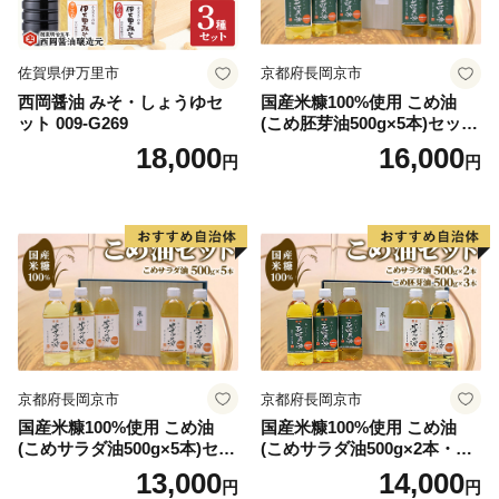
ての県民が、誰一人取り残されることなく、自ら思い描
く人生を生き、幸福を実感できる自立分散型の社会」の
佐賀県伊万里市
京都府長岡京市
実現に向け、デジタルトランスフォーメーションや教育
西岡醤油 みそ・しょうゆセ
国産米糠100%使用 こめ油
イノベーション推進等の施策を展開しています。
ット 009-G269
(こめ胚芽油500g×5本)セット
[1575]
18,000
16,000
円
円
群馬県が目指すビジョンの達成や群馬県の美しい自然・
文化遺産を後世に残すために、ぜひ多くの方に「ぐんま
ふるさと納税」を通じ応援いただけますと幸いです。
京都府長岡京市
京都府長岡京市
国産米糠100%使用 こめ油
国産米糠100%使用 こめ油
(こめサラダ油500g×5本)セッ
(こめサラダ油500g×2本・こ
ト [1574]
め胚芽油500g×3本)セット [1
13,000
14,000
円
円
573]