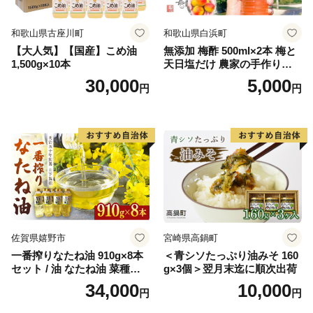
和歌山県古座川町
和歌山県白浜町
【大人気】【国産】こめ油
無添加 梅酢 500ml×2本 梅と
1,500g×10本
天日塩だけ 農家の手作り完
熟梅酢 調味料
30,000
5,000
円
円
佐賀県嬉野市
宮崎県高鍋町
一番搾りなたね油 910g×8本
＜青シソたっぷり油みそ 160
セット / 油 なたね油 菜種油
g×3個＞翌月末迄に順次出荷
ナタネ【山下製油】 [NBE00
34,000
10,000
円
円
7]