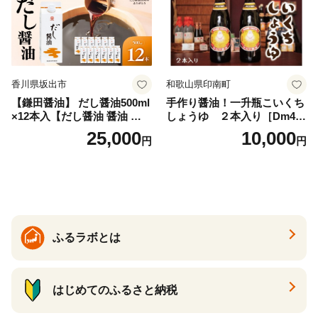
香川県坂出市
和歌山県印南町
【鎌田醤油】 だし醤油500ml
手作り醤油！一升瓶こいくち
×12本入【だし醤油 醤油 人気
しょうゆ ２本入り［Dm4］
おすすめ 人気だし醤油 出汁
｜手作り 醤油 和歌山県 印南
25,000
10,000
円
円
醤油 AE1021】
町 一升瓶 こいくちしょうゆ
伝統製法 醤油 日本食 調味料
地元産 大豆 小麦 塩 だし 煮
物 和食 醤油 肉料理 魚料理
野菜料理 醤油 郷土料理 家庭
料理 醤油
ふるラボとは
はじめてのふるさと納税