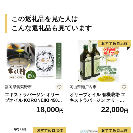
この返礼品を見た人は
こんな返礼品も見ています
福岡県筑紫野市
岡山県瀬戸内市
エキストラバージン オリー
オリーブオイル 有機栽培 エ
ブオイル KORONEIKI 450g
キストラバージン オリーブ
[筑前たなか油屋 福岡県 筑紫
オイル シングル 2本 セット
18,000
22,000
円
円
野市 21760403] 油 食用油 オ
オーガニック 調味料 油 オリ
リーブ油
ーブ油 食用油 ギフト