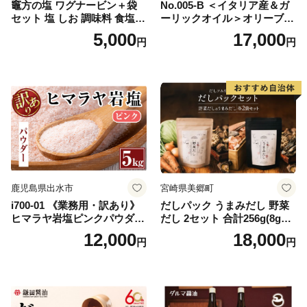
竈方の塩 ワグナービン＋袋
No.005-B ＜イタリア産＆ガ
セット 塩 しお 調味料 食塩
ーリックオイル＞オリーブオ
天然 ミネラル 調味料 ソルト
イルセット(200ml×2本) 日置
5,000
17,000
円
円
salt 料理 味付 おにぎり 三重
市 特産品 調味料 油 エキスト
県 南伊勢 伊勢 志摩 5000円 5
ラバージン オリーブ セット
000円以下 五千円
ガーリック【鹿児島オリー
ブ】
鹿児島県出水市
宮崎県美郷町
i700-01 《業務用・訳あり》
だしパック うまみだし 野菜
ヒマラヤ岩塩ピンクパウダー
だし 2セット 合計256g(8g×8
タイプ(5kg) 岩塩 塩 調味料
パック×2種×2セット) [岡田商
12,000
18,000
円
円
しお 保存料不使用 天然 パウ
店 宮崎県 美郷町 31ac0069]
ダータイプ グレインミルタ
国産 粉末 ダシ 出汁パック し
イプ 料理 バスソルト 入浴 普
いたけ 無塩
段使い ギフト 贈り物【ソル
ティースマイル】