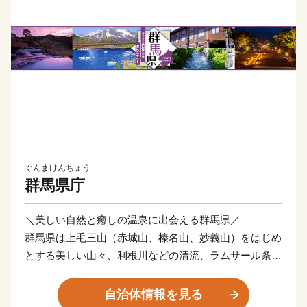
ぐんまけんちょう
群馬県庁
＼美しい自然と癒しの温泉に出会える群馬県／
群馬県は上毛三山（赤城山、榛名山、妙義山）をはじめ
とする美しい山々、利根川などの清流、ラムサール条約
湿地である尾瀬といった豊かな自然に囲まれています。
美しい自然の中を散策し豊かな時間を過ごすほか、県内
自治体情報を見る