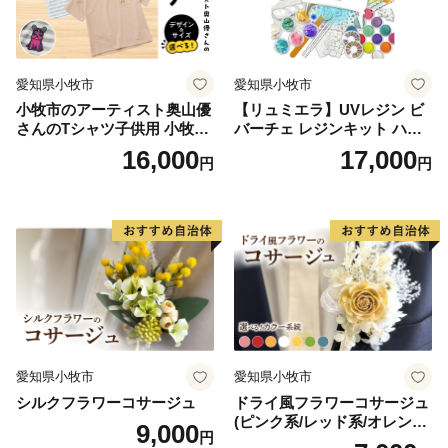
【問い合わせ】
受託事業者：一般社団法人 宮古島観光協会
TEL：0980-79-6612 平日09：00-12：00／13：00‐17：
愛知県小牧市
愛知県小牧市
00（定休日：土日祝祭日）
小牧市のアーティスト奥山優
【リュミエラ】UVレジン ビ
Mail：furusato@miyako-guide.net
さんのTシャツ子供用 小牧市
バーチェ レジンキット ハン
ーーーーーーーーーーーーーーーーーーーーーーーーー
制70周年記念
ドメイド レジンクラフト ア
16,000
17,000
円
円
ーーーーーーーーーーーー
クセサリーキット 手作り セ
ット レジン LEDライト
愛知県小牧市
愛知県小牧市
シルクフラワーコサージュ
ドライ風フラワーコサージュ
(ピンク系/レッド系/オレンジ
9,000
円
系/ホワイト系/イエロー系/グ