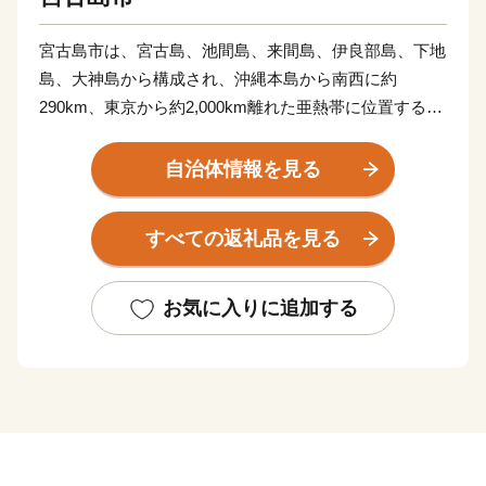
宮古島市は、宮古島、池間島、来間島、伊良部島、下地
島、大神島から構成され、沖縄本島から南西に約
290km、東京から約2,000km離れた亜熱帯に位置する温
暖な気候の島です。
面積は東京都 (2,194平方km)の約10分の１にあたる約
自治体情報を見る
200平方km、約55,000人がくらしています。
島全体はおおむね平坦で大きな河川もないことから、海
すべての返礼品を見る
への土砂流出が少ない環境にあります。
そのため、周辺の海は世界屈指の透明度を誇り
「MIYAKO BLUE」と呼ばれています。
お気に入りに追加する
宮古島市には南国ならではの特産品も豊富で、特に夏に
収穫される「マンゴー」や、冬場の温暖な気候を活かし
て収穫される「冬メロン」は、ふるさと納税の返礼品と
しても人気があります。
このようにあたたかく、自然豊かな宮古島の魅力は何よ
りも「人のあたたかさ」とも言われており、毎年多くの