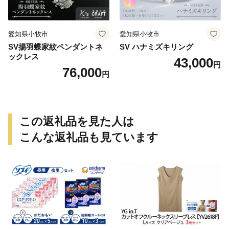
愛知県小牧市
愛知県小牧市
SV揚羽蝶家紋ペンダントネ
SV ハナミズキリング
ックレス
43,000
円
76,000
円
この返礼品を見た人は
こんな返礼品も見ています