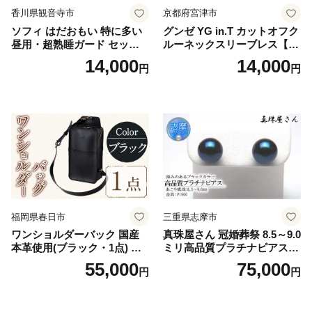
香川県観音寺市
京都府宮津市
ソフィ はだおもい 特に多い
グンゼ YG in.T カットオフク
昼用・超熟睡ガード セット
ルーネックスリーブレス【Y
羽付き ナプキン 生理用品 サ
V2618P】Lサイズ クリアベ
14,000
14,000
円
円
ニタリー ユニ・チャーム
ージュ3枚セット [№5716-04
32]
福岡県春日市
三重県志摩市
ワンショルダーバック 国産
真珠屋さん 冠婚葬祭 8.5～9.0
本革使用(ブラック・1点) 鞄
ミリ高品質プラチナピアス P
バック バッグ カバン レザー
t900 志摩産アコヤ真珠 ブラ
55,000
75,000
円
円
国産 日本製 牛革 黒 革 革製
ックパール 黒真珠
品 手作り 男性 女性 レディー
ス メンズ【ksg1307-bk】【Z