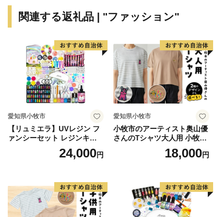
方が訪れています。
関連する返礼品 | "ファッション"
★注意事項★
沖縄県宮古島市では、寄付者様に「寄附金税額控除に係
る申告特例申請書」の郵送をしておりません。
特例申請をご希望の場合、下記ＵＲＬより申請書のダウ
ンロードをお願いいたします。
https://www.furusato-
愛知県小牧市
愛知県小牧市
tax.jp/img/onestop/onestop_myNumber_form.pdf?20
【リュミエラ】UVレジン フ
小牧市のアーティスト奥山優
ァンシーセット レジンキッ
さんのTシャツ大人用 小牧市
申請書送付先
ト ハンドメイド レジンクラ
制70周年記念
24,000
18,000
円
円
フト アクセサリーキット 手
〒906-8501 沖縄県宮古島市平良字西里１１４０番地
作り セット レジン LEDライ
宮古島市役所 企画政策部 ふるさと創生課 宛
ト
ーーーーーーーーーーーーーーーーーーーーーーーーー
ーーーーーーーーーーーー