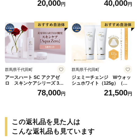
20,000
40,000
円
円
群馬県千代田町
群馬県千代田町
アースハート SC アクアゼ
ジェミーチェンジ Wウォッ
ロ スキンケアシリーズ 3点
シュホワイト（125g）（泡立
セット
てネット付）×2本 群馬県 千
78,000
21,500
円
円
代田町
この返礼品を見た人は
こんな返礼品も見ています