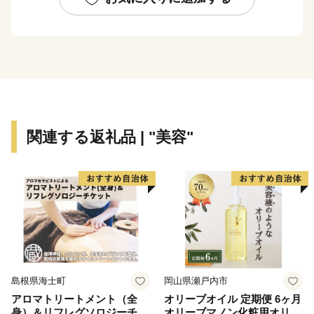
※年に何度でもお申込みをしていただけます。
※ふるさと納税の趣旨から福崎町内にご住所のある方
からのご寄附の場合、記念品の送付はできませんのでご
了承ください。
～福崎町の紹介～
関連する返礼品 | "美容"
八百万の神が囁き、福が咲く。
もの語る町、ふくさき。
播州福崎町。豊かな自然の風物に囲まれた、小さな町。
ここには目を見張るほどの“絶景” などないけれど、
じっと耳を澄ませば、山あいから、川辺から、田畑か
ら、くさむらから、
島根県海士町
岡山県瀬戸内市
人々の営みの隙間から“人ならざるもの” の囁きが聞こえ
アロマトリートメント（全
オリーブオイル 定期便 6ヶ月
てくる町。
身）＆リフレグソロジーチケ
オリーブマノン化粧用オリー