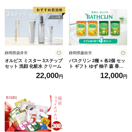
静岡県袋井市
静岡県藤枝市
オルビス ミスター 3ステップ
バスクリン 2種 × 各2個 セッ
セット 洗顔 化粧水 クリーム
ト ギフト ゆず 柚子 森 香り
日用品 お風呂 バス用品 温活
22,000
12,000
円
円
アロマ 香り まとめ買い静岡
県 藤枝市 医薬部外品