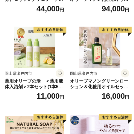
風が語り、水が語り、人が語る。ようこそ、万物が語り
ット
ブオイル 200ml オリーブ オ
44,000
94,000
円
円
イル 美容 スキンケア 化粧用
し福崎へ。
油 オリーブ油 お楽しみ
岡山県瀬戸内市
岡山県瀬戸内市
薬用オリーブの湯 ＜薬用液
オリーブマノングリーンロー
体入浴剤＞2本セット(1本500
ション＆化粧用オイルセット
ml） 美容
美容グッズ スキンケア 化粧
11,000
16,000
円
円
水