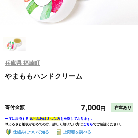
兵庫県 福崎町
やまももハンドクリーム
7,000
寄付金額
在庫あり
円
一度に決済する
返礼品数は３つ以内
を推奨しております。
🔰ふるさと納税が初めての方、詳しく知りたい方は
こちら
でご確認ください。
仕組みについて知る
上限額を調べる