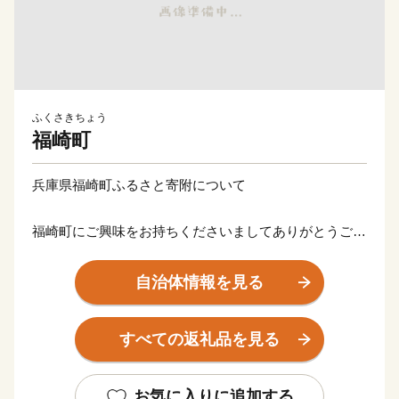
ふくさきちょう
福崎町
兵庫県福崎町ふるさと寄附について
福崎町にご興味をお持ちくださいましてありがとうござ
います。
心ばかりではございますが、ご寄附くださった方には
自治体情報を見る
お礼の品をご用意させていただきます。
どうぞ福崎町を応援くださいますようよろしくお願いい
すべての返礼品を見る
たします。
※福崎町は寄附回数の制限はございません。
お気に入りに追加する