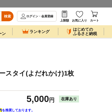
検索
ログイン・会員登録
上限額
お気に入り
カート
はじめての
ランキング
ーン
ふるさと納税
ビースタイ(よだれかけ)1枚
5,000
在庫あり
円
内
を推奨しております。