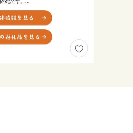
明の地です。
知られ、奈良時代のはじめには絹織物
には「西の西陣、東の桐生」と称される
として発展しました。
物工場や伝統的建造物が数多く残り、
統的建造物群保存地区」に選定されてい
、“つながり”を生かしたまちづくりを
来織りなす 粋なまち桐生」を将来都
備や群馬大学理工学部を核とした産学
出、さらに豊かな自然などの資源を生か
いまちづくりに努めています。