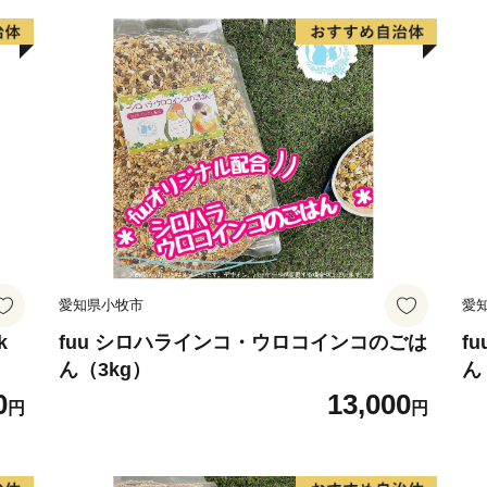
愛知県小牧市
愛
k
fuu シロハラインコ・ウロコインコのごは
f
ん（3kg）
ん
0
13,000
円
円