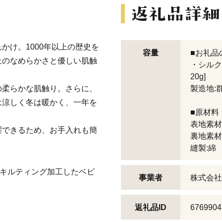
かけ。1000年以上の歴史を
容量
■お礼品
上のなめらかさと優しい肌触
・シルク
20g]
の柔らかな肌触り。さらに、
製造地:
は涼しく冬は暖かく、一年を
■原材料
表地素材
濯できるため、お手入れも簡
裏地素材
縫製:綿
てキルティング加工したベビ
事業者
株式会社
返礼品ID
6769904