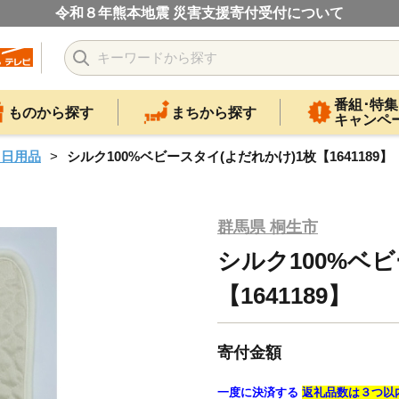
令和８年熊本地震 災害支援寄付受付について
番組･特集
ものから探す
まちから探す
キャンペ
・日用品
シルク100%ベビースタイ(よだれかけ)1枚【1641189】
群馬県 桐生市
シルク100%ベ
【1641189】
寄付金額
一度に決済する
返礼品数は３つ以