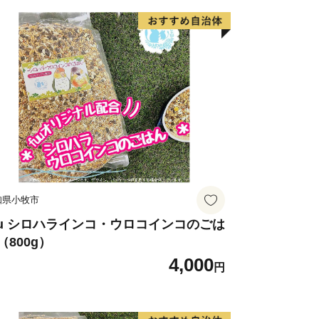
知県小牧市
uu シロハラインコ・ウロコインコのごは
（800g）
4,000
円