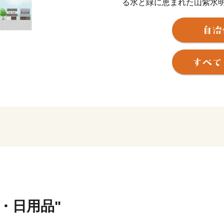
る水と緑に恵まれた山紫水
古くから織物のまちとして
を朝廷に献上し、江戸時代
など、日本有数の繊維産地
今でも、ノコギリ屋根の織
まちなかには国の「重要伝
る地区もあります。
今、“感性”を育む人づくり
テーマ に、「感性育み 未
市像として、 都市基盤の整
官の連携による新産業の創
した施策を推進し、住みよ
貨・日用品"