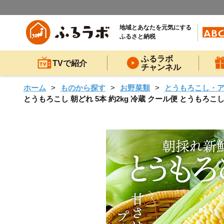
地域とあなたを元気にする
ふるさと納税
ふるラボ
TVで紹介
チャンネル
ホーム
ものから探す
お野菜類
とうもろこし・
とうもろこし 朝どれ 5本 約2kg 冷蔵 クール便 とうもろこ