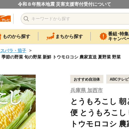
令和８年熊本地震 災害支援寄付受付について
番組･特集
ものから探す
まちから探す
キャンペ
アスパラ・茄子
し 季節の野菜 旬の野菜 新鮮 トウモロコシ 農家直送 夏野菜 野菜
おすすめ自治体
ABCテレ
兵庫県 加西市
とうもろこし 朝ど
便 とうもろこし
トウモロコシ 農