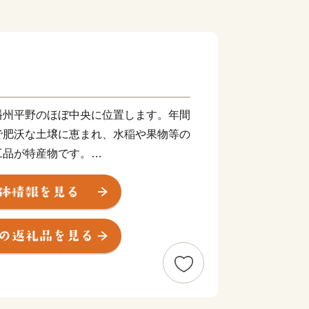
播州平野のほぼ中央に位置します。年間
で肥沃な土壌に恵まれ、水稲や果物等の
工品が特産物です。
磨国風土記」にも登場する自然と歴史が
ゆかりの地でもあります。
フラワーセンター、五百羅漢、玉丘古墳
り、田園地帯の中を北条鉄道も走ってい
には全国から多くの気球チームが訪れ、
とができます。
など地域資源に恵まれ、若者から
すことができる全国に誇れるまちづくり