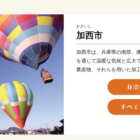
かさいし
加西市
加西市は、兵庫県の南部、
を通じて温暖な気候と広大
農産物、それらを用いた加
また、日本最古の地誌「播
融合したまちで赤穂義士の
市内には古法華自然公園や
群などの観光名所が多数あ
ます。さらに、11月～5月
市内上空に気球を眺めるこ
加西市は豊かな農地や里山
高齢者までが安心して暮ら