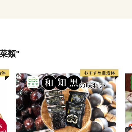
を目指しています。
皆様から頂きました寄附金
して活用させていただきま
西市を応援していただきま
★ABCテレビのニュース情
菜類"
『アラジングラファイトグ
👉 アラジン グラファイ
👉 アラジン グラファイ
👉『アラジン』の他の返礼