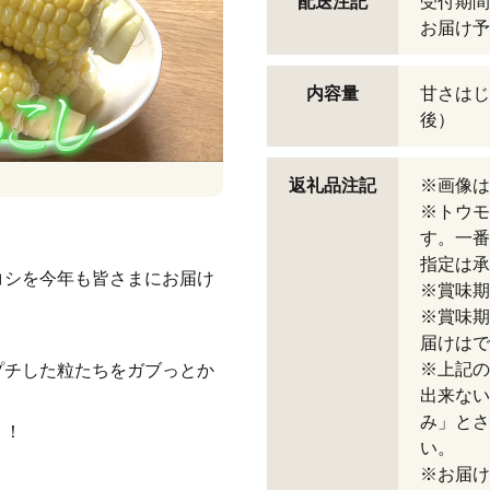
配送注記
受付期間
お届け予
内容量
甘さはじ
後）
返礼品注記
※画像は
※トウモ
す。一番
指定は承
コシを今年も皆さまにお届け
※賞味期
※賞味期
届けはで
※上記の
プチした粒たちをガブっとか
出来ない
み」とさ
！！
い。
※お届け