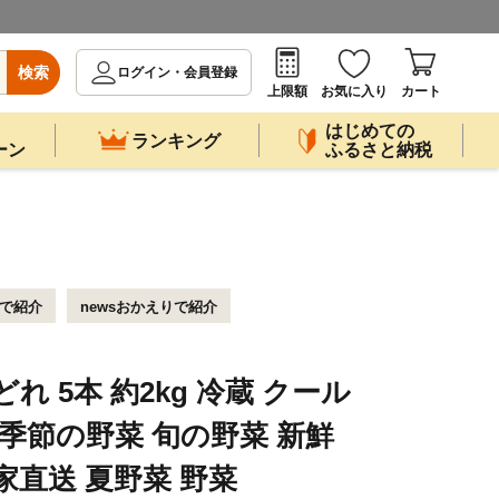
検索
ログイン・会員登録
上限額
お気に入り
カート
はじめての
ランキング
ーン
ふるさと納税
ビで紹介
newsおかえりで紹介
れ 5本 約2kg 冷蔵 クール
 季節の野菜 旬の野菜 新鮮
家直送 夏野菜 野菜