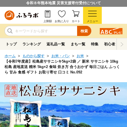
令和８年熊本地震 災害支援寄付受付について
上限額
お気に入り
カート
メニュー
検索
トップ
ランキング
返礼品一覧
まち一覧
特集
初心者ガイド
ホーム
ものから探す
お米・パン
お米
【令和7年度産】松島産ササニシキ5kg×2袋 ／ 新米 ササニシキ 10kg
松島 産地直送 精米 5kg×2 食味 炊き方 合うおかず 毎日ごはん ふっく
ら 甘み 食感 ギフト お取り寄せ 口コミ No.092