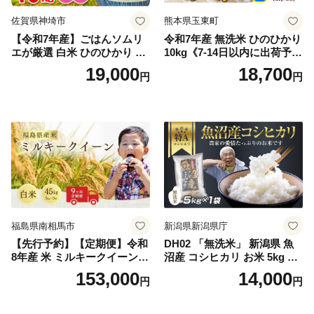
佐賀県神埼市
熊本県玉東町
【令和7年産】ごはんソムリ
令和7年産 無洗米 ひのひかり
エが厳選 白米 ひのひかり 10
10kg《7-14日以内に出荷予定
kg【神埼市産 米 お米 精米 白
(土日祝除く)》コメ 米 無洗米
19,000
18,700
円
円
米 10kg 5kg×2 ひのひかり ブ
令和7年産 高レビュー｜人気
ランド米 食味鑑定士】(H063
米 熊本県産米 お米 生活応援
164)
米
福島県南相馬市
新潟県新潟県庁
【先行予約】【定期便】令和
DH02 「無洗米」 新潟県 魚
8年産 米 ミルキークイーン
沼産 コシヒカリ お米 5kg こ
白米 45kg (5kg×9回) | ミルキ
しひかり 精米 米（お米の美
153,000
14,000
円
円
ークイーン 米5kg 福島 福島
味しい炊き方ガイド付き）
県産 福島産 精米 お米 米 コ
メ 武田ファーム サムランド