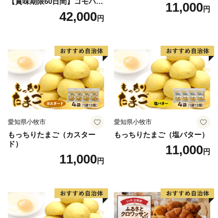
【賞味期限60日間】コモパ
11,000
円
ン ふるさとクロワッサンセ
42,000
円
ット（計90個）／災害用備蓄
保存食 非常食 防災グッズに
も
愛知県小牧市
愛知県小牧市
もっちりたまご（カスター
もっちりたまご（塩バター）
ド）
11,000
円
11,000
円