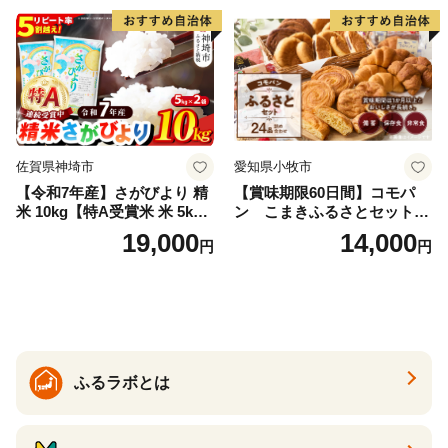
福島県 南相馬市 cu006-ae
佐賀県神埼市
愛知県小牧市
【令和7年産】さがびより 精
【賞味期限60日間】コモパ
米 10kg【特A受賞米 米 5kg×
ン こまきふるさとセット
2袋 お米 コメ こめ 国産 美味
（24個入り）／災害用備蓄
19,000
14,000
円
円
しい ブランド米 人気 ランキ
保存食 非常食 防災グッズに
ング 増田米穀】(H015224)
も
ふるラボとは