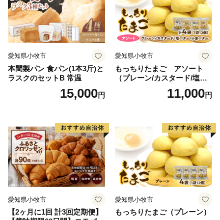
愛知県小牧市
愛知県小牧市
本間製パン 食パン(1本3斤)と
もっちりたまご アソート
ラスクのセットB 常温
（プレーン/カスタード/塩バ
ター/小倉バター）
15,000
11,000
円
円
愛知県小牧市
愛知県小牧市
【2ヶ月に1回 計3回定期便】
もっちりたまご（プレーン）