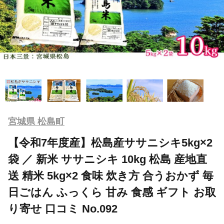
宮城県 松島町
【令和7年度産】松島産ササニシキ5kg×2
袋 ／ 新米 ササニシキ 10kg 松島 産地直
送 精米 5kg×2 食味 炊き方 合うおかず 毎
日ごはん ふっくら 甘み 食感 ギフト お取
り寄せ 口コミ No.092