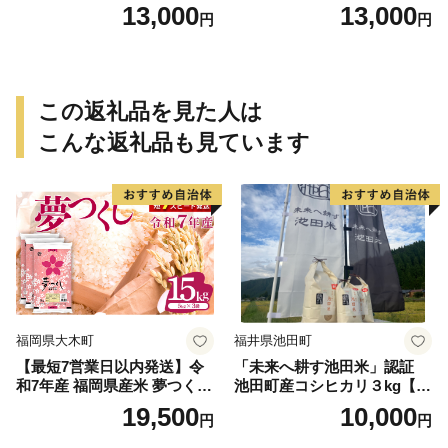
ュセット（20個入り）／災害
個入り)／災害用備蓄 保存食
13,000
13,000
円
円
用備蓄 保存食 非常食 防災グ
非常食 防災グッズにも
ッズにも
この返礼品を見た人は
こんな返礼品も見ています
福岡県大木町
福井県池田町
【最短7営業日以内発送】令
「未来へ耕す池田米」認証
和7年産 福岡県産米 夢つくし
池田町産コシヒカリ３kg【お
15kg 精米 ※北海道・沖縄・
1人様につき３セットまで】
19,500
10,000
円
円
離島は配送不可