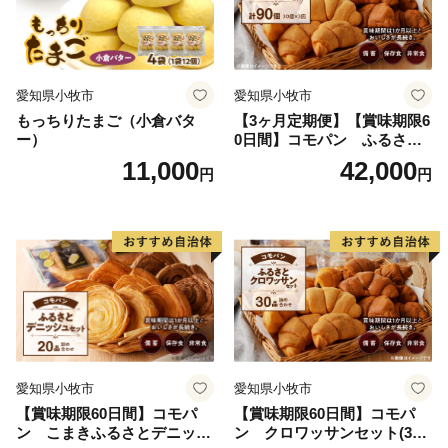
愛知県小牧市
愛知県小牧市
もっちりたまご（小倉バタ
【3ヶ月定期便】【賞味期限6
ー）
0日間】コモパン ふるさと
クロワッサンセット（計90
11,000
42,000
円
円
個）／災害用備蓄 保存食 非
常食 防災グッズにも
愛知県小牧市
愛知県小牧市
【賞味期限60日間】コモパ
【賞味期限60日間】コモパ
ン こまきふるさとデニッシ
ン クロワッサンセット(30