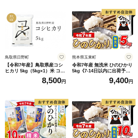
鳥取県日野町
熊本県玉東町
【令和7年産】鳥取県産コシ
令和7年産 無洗米 ひのひかり
ヒカリ 5kg（5kg×1）米 コシ
5kg《7-14日以内に出荷予定
ヒカリ こしひかり お米 白米
(土日祝除く)》コメ 米 無洗米
8,500
9,400
円
円
精米 5キロ おこめ こめ コメ
高レビュー｜人気米 熊本県
真空パック包装 真空包装 長
産米 お米 生活応援米
期保存 単一原料米 鳥取県日
野町産 Elevation