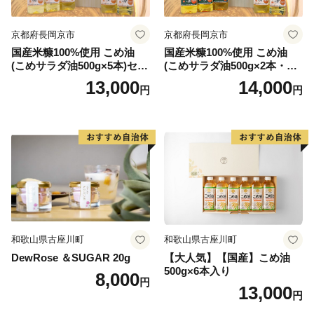
京都府長岡京市
京都府長岡京市
国産米糠100%使用 こめ油
国産米糠100%使用 こめ油
(こめサラダ油500g×5本)セッ
(こめサラダ油500g×2本・こ
ト [1574]
め胚芽油500g×3本)セット [1
13,000
14,000
円
円
573]
和歌山県古座川町
和歌山県古座川町
DewRose ＆SUGAR 20g
【大人気】【国産】こめ油
500g×6本入り
8,000
円
13,000
円