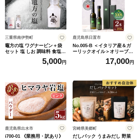
三重県南伊勢町
鹿児島県日置市
竈方の塩 ワグナービン＋袋
No.005-B ＜イタリア産＆ガ
セット 塩 しお 調味料 食塩
ーリックオイル＞オリーブオ
天然 ミネラル 調味料 ソルト
イルセット(200ml×2本) 日置
5,000
17,000
円
円
salt 料理 味付 おにぎり 三重
市 特産品 調味料 油 エキスト
県 南伊勢 伊勢 志摩 5000円 5
ラバージン オリーブ セット
000円以下 五千円
ガーリック【鹿児島オリー
ブ】
鹿児島県出水市
宮崎県美郷町
i700-01 《業務用・訳あり》
だしパック うまみだし 野菜