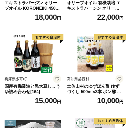
エキストラバージン オリー
オリーブオイル 有機栽培 エ
ブオイル KORONEIKI 450g
キストラバージン オリーブ
[筑前たなか油屋 福岡県 筑紫
オイル シングル 2本 セット
18,000
22,000
円
円
野市 21760403] 油 食用油 オ
オーガニック 調味料 油 オリ
リーブ油
ーブ油 食用油 ギフト
兵庫県多可町
高知県芸西村
国産有機醤油と黒大豆しょう
土佐山村のゆずぽん酢 ゆず
ゆ詰め合わせ[164]
づくし 500ml×3本 ポン酢 ポ
ンズ ゆず 柚子 調味料 さっぱ
15,000
10,000
円
円
り 美味しい おいしい 鍋 しゃ
ぶしゃぶ 冷奴 魚料理 蒸し料
理 ドレッシング セット