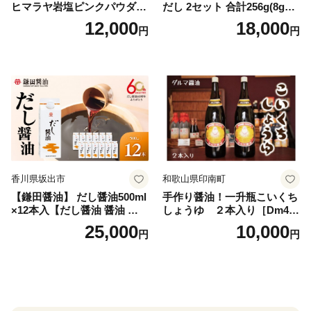
ヒマラヤ岩塩ピンクパウダー
だし 2セット 合計256g(8g×8
タイプ(5kg) 岩塩 塩 調味料
パック×2種×2セット) [岡田商
12,000
18,000
円
円
しお 保存料不使用 天然 パウ
店 宮崎県 美郷町 31ac0069]
ダータイプ グレインミルタ
国産 粉末 ダシ 出汁パック し
イプ 料理 バスソルト 入浴 普
いたけ 無塩
段使い ギフト 贈り物【ソル
ティースマイル】
香川県坂出市
和歌山県印南町
【鎌田醤油】 だし醤油500ml
手作り醤油！一升瓶こいくち
×12本入【だし醤油 醤油 人気
しょうゆ ２本入り［Dm4］
おすすめ 人気だし醤油 出汁
｜手作り 醤油 和歌山県 印南
25,000
10,000
円
円
醤油 AE1021】
町 一升瓶 こいくちしょうゆ
伝統製法 醤油 日本食 調味料
地元産 大豆 小麦 塩 だし 煮
物 和食 醤油 肉料理 魚料理
野菜料理 醤油 郷土料理 家庭
料理 醤油