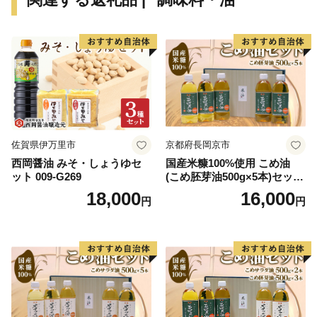
佐賀県伊万里市
京都府長岡京市
西岡醤油 みそ・しょうゆセ
国産米糠100%使用 こめ油
ット 009-G269
(こめ胚芽油500g×5本)セット
[1575]
18,000
16,000
円
円