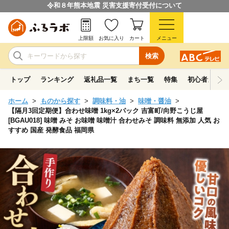
令和８年熊本地震 災害支援寄付受付について
上限額
お気に入り
カート
メニュー
検索
トップ
ランキング
返礼品一覧
まち一覧
特集
初心者ガイド
ホーム
ものから探す
調味料・油
味噌・醤油
【隔月3回定期便】合わせ味噌 1kg×2パック 吉富町/向野こうじ屋
[BGAU018] 味噌 みそ お味噌 味噌汁 合わせみそ 調味料 無添加 人気 お
すすめ 国産 発酵食品 福岡県