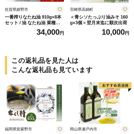
佐賀県嬉野市
宮崎県高鍋町
一番搾りなたね油 910g×8本
＜青シソたっぷり油みそ 160
セット / 油 なたね油 菜種油
g×3個＞翌月末迄に順次出荷
ナタネ【山下製油】 [NBE00
34,000
10,000
円
円
7]
この返礼品を見た人は
こんな返礼品も見ています
福岡県筑紫野市
岡山県瀬戸内市