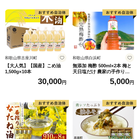
和歌山県古座川町
和歌山県白浜町
【大人気】【国産】こめ油
無添加 梅酢 500ml×2本 梅と
1,500g×10本
天日塩だけ 農家の手作り完
熟梅酢 調味料
30,000
5,000
円
円