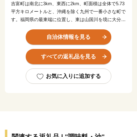
吉富町は南北に3km、東西に2km、町面積は全体で5.73
平方キロメートルと、沖縄を除く九州で一番小さな町で
す。福岡県の最東端に位置し、東は山国川を境に大分県
中津市、西は海岸沿いに豊前市、南は上毛町に接し、北
は波静かな周防灘に面しています。
自治体情報を見る
町の東西を流れる山国川と佐井川の清流と清々とした空
気にはぐくまれ自然環境に恵まれた、北九州から50km
すべての返礼品を見る
圏内に位置する肥よくな土地の田園町です。
町には、鎌倉時代から伝承されており、神様たちが相撲
をとるという神事である「細男舞・神相撲（国指定重要
お気に入りに追加する
文化財）」などの文化的遺産も多く保存されています。
川と海と自然に包まれた“癒しの町”吉富町へ、ぜひ一度
お越しください。
関連する返礼品 | "調味料・油"