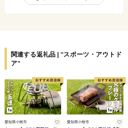
千人が暮らしており、南北約20km の間に街並みや集落
が連なります。日本海に面した丹後半島を屋根に、南は
福知山市、東は宮津市、西は京丹後市、北は伊根町と隣
接し、春は新緑、夏はひまわり畑、秋は黄金色の稲穂と
紅葉、冬は「うらにし」と呼ばれる季節風が雪を運ぶ、
季節毎に自然が様々な表情をみせる地域です。
関連する返礼品 | "スポーツ・アウトド
この美しい環境の中、織物産業や農業の技術を長年に
ア"
わたり継承してきました。古くより培わられた技術を磨
き上げ、伝統の中に現代の新しい風を吹き込むことで、
現代のものづくりとして伝統を脈々と受け継いでいま
す。
ものづくりのまちとして、今日までの文化と伝統を紡
ぎ織りなしてきた名産「丹後ちりめん」、農業分野にお
ける独自モデル「自然循環農業」による産品などは、与
謝野町の誇りの結晶です。これら高品質で安心・安全な
愛知県小牧市
愛知県小牧市
価値をお届けすることで、遠くにいても与謝野町の「い