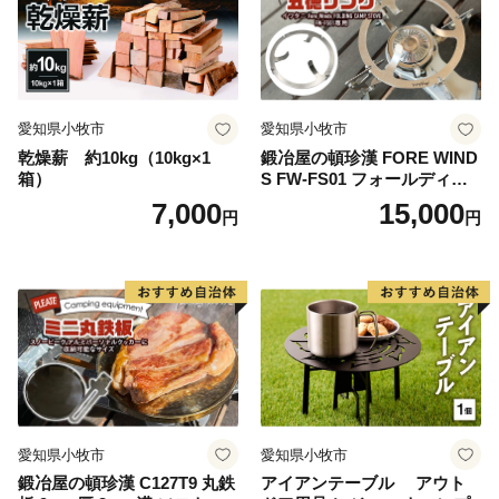
※長期不在等による特典未受領の場合、特典を再度送付
することはできません。確実にお受け取りいただくよう
お願いします。
※与謝野町にお住まいの方からのご寄附の場合は、特典
を送付することができません。ご了承ください。
愛知県小牧市
愛知県小牧市
乾燥薪 約10kg（10kg×1
鍛冶屋の頓珍漢 FORE WIND
箱）
S FW-FS01 フォールディン
グ キャンプストーブ専用 五
7,000
15,000
円
円
徳リング
愛知県小牧市
愛知県小牧市
鍛冶屋の頓珍漢 C127T9 丸鉄
アイアンテーブル アウト