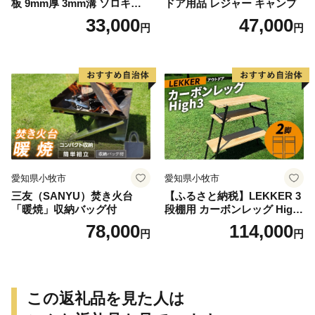
板 9mm厚 3mm溝 ソロキャ
ドア用品 レジャー キャンプ
ンプ用 専用ハンドル付き ス
33,000
47,000
円
円
ノーピーク アルミパーソナ
ルクッカーサイズ
愛知県小牧市
愛知県小牧市
三友（SANYU）焚き火台
【ふるさと納税】LEKKER 3
「暖焼」収納バッグ付
段棚用 カーボンレッグ High
3 2脚 キャンプ アウトドア ソ
78,000
114,000
円
円
ロキャン カーボン アウトド
ア用品 レジャー 軽量 丈夫 持
ち運び 野外 キャンプギア テ
ーブル板用 絆ウェルド 愛知
県 小牧市 送料無料
この返礼品を見た人は