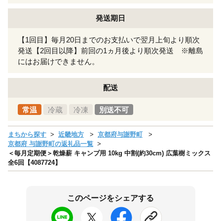
発送期日
【1回目】毎月20日までのお支払いで翌月上旬より順次
発送【2回目以降】前回の1ヵ月後より順次発送 ※離島
にはお届けできません。
配送
常温
冷蔵
冷凍
別送不可
まちから探す
近畿地方
京都府与謝野町
京都府 与謝野町の返礼品一覧
＜毎月定期便＞乾燥薪 キャンプ用 10kg 中割(約30cm) 広葉樹ミックス
全6回【4087724】
このページをシェアする