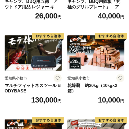
キャンプ、BBQ用五徳 ア
キャンプ、BBQ用鉄板『究
ま」を感じ、ふるさと与謝野を感じていただければと思
ウトドア用品 レジャー キャ
極のグリルプレート』 アウ
っています。
ンプ バーベキュー BBQ 五徳
トドア用品 レジャー キャン
26,000
40,000
円
円
プ バーベキュー BBQ 鉄板
与謝野町では、平成30年度より９年間のまちづくりを
行う総合的計画の指針として、まちの未来像を「人・自
然・伝統 与謝野で織りなす新たな未来」としました。
住民と行政の協働によるまちづくりを基本理念に、自
分でできることは自分でする「自助」、地域でできるこ
とは地域でする「共助」、企業・事業所の地域貢献であ
る「商助」、そして行政が行う「公助」。これらそれぞ
れの「助」が補完し合う、地域全体による協働（総働）
愛知県小牧市
愛知県小牧市
のまちづくりに与謝野町は取り組んでいます。
マルチフィットネスツール B
乾燥薪 約20kg（10kg×2
ODYBASE
箱）
130,000
10,000
あなたの想いを与謝野町の未来へとつなぎます。
円
円
■ 与謝野町ふるさと納税特典（返礼品）について
―――――――――――――――――――――――――