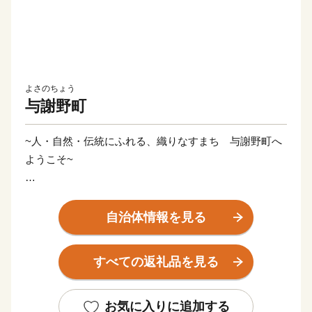
よさのちょう
与謝野町
~人・自然・伝統にふれる、織りなすまち 与謝野町へ
ようこそ~
大江山連峰の雄大な景観。まちを縦断するように流れ
る野田川。そして、日本三景「天橋立」を望む阿蘇海。
自治体情報を見る
与謝野町は、水と緑と空の自然に恵まれた美しい町で
す。
すべての返礼品を見る
平成18年３月１日に加悦町・岩滝町・野田川町が合併
し生まれた与謝野町は、総面積108.38km2に、約２万２
お気に入りに追加する