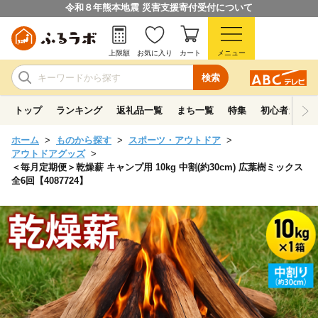
令和８年熊本地震 災害支援寄付受付について
上限額
お気に入り
カート
メニュー
検索
トップ
ランキング
返礼品一覧
まち一覧
特集
初心者ガイド
ホーム
ものから探す
スポーツ・アウトドア
アウトドアグッズ
＜毎月定期便＞乾燥薪 キャンプ用 10kg 中割(約30cm) 広葉樹ミックス
全6回【4087724】