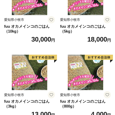
いて
入金確認後、注文内容確認画面の【注文者情報】に記載
の住所にお送りいたします。
愛知県小牧市
愛知県小牧市
発送の時期は、2週間～1ヵ月以内を目途に、お礼の特産
fuu オカメインコのごはん
fuu オカメインコのごはん
（10kg）
（5kg）
品とは別にお送りいたします。(年末年始を除く)
30,000
18,000
円
円
愛知県小牧市
愛知県小牧市
fuu オカメインコのごはん
fuu オカメインコのごはん
（3kg）
（800g）
13,000
4,000