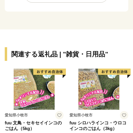
直接配送業者にお問い合わせください。
・返礼品の送付は、田原市外にお住まいの方に限らせて
いただきます。
・寄附につきましては、年度内の回数制限は現在設けて
おりません。
・返礼品のお届けには1～2ヶ月程度かかることがありま
す。
関連する返礼品 | "雑貨・日用品"
・返礼品の写真はイメージです。
※1月1日～10日は指定日配送をお受けできません。ご
了承ください。※
※指定日配送を受付していない返礼品は、備考欄等にご
記入いただいた場合でもお受けすることが出来かねま
す。ご注意ください※
愛知県小牧市
愛知県小牧市
田原市は愛知県南部の渥美半島に位置し、ほぼ半島全
fuu 文鳥・セキセイインコの
fuu シロハラインコ・ウロコ
域を市域としています。美しい海と緑豊かな自然に恵ま
ごはん（5kg）
インコのごはん（3kg）