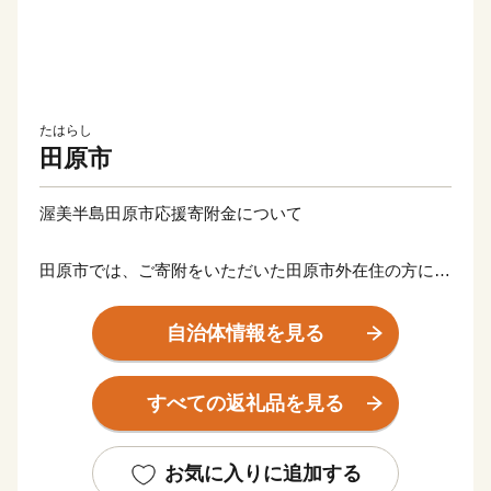
たはらし
田原市
渥美半島田原市応援寄附金について
田原市では、ご寄附をいただいた田原市外在住の方に、
感謝の気持ちとして寄附金額に応じた田原市の特産品等
の返礼品をお贈りいたします。
自治体情報を見る
【ご注意】
すべての返礼品を見る
【重要】ご依頼をいただき出荷準備が開始された後のお
届け先変更はお承りできません。
「発送完了メール」に記載されたお荷物番号をもとに、
お気に入りに追加する