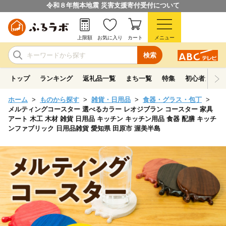
令和８年熊本地震 災害支援寄付受付について
上限額
お気に入り
カート
メニュー
検索
トップ
ランキング
返礼品一覧
まち一覧
特集
初心者ガイド
ホーム
ものから探す
雑貨・日用品
食器・グラス・包丁
メルティングコースター 選べるカラー レオジブラン コースター 家具
アート 木工 木材 雑貨 日用品 キッチン キッチン用品 食器 配膳 キッチ
ンファブリック 日用品雑貨 愛知県 田原市 渥美半島