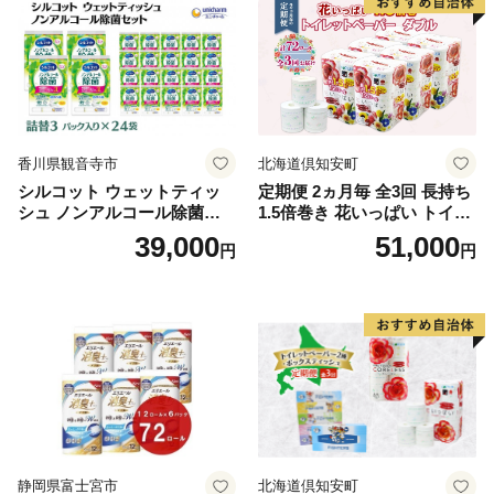
市
香川県観音寺市
北海道倶知安町
シルコット ウェットティッ
定期便 2ヵ月毎 全3回 長持ち
シュ ノンアルコール除菌詰
1.5倍巻き 花いっぱい トイレ
替（43枚×3P）×24袋 日用品
ットペーパー ダブル 45ｍ 計
39,000
51,000
円
円
おもちゃ 拭き取り 手拭き 外
72ロール 全18種 花柄 プリン
出時 お出かけ時 食事前 緑茶
ト ハーブ 香り付き 日本製 ま
カテキン配合
とめ買い 防災 常備品 ペーパ
ー 消耗品 備蓄 送料無料 北海
道 倶知安町 日用品
静岡県富士宮市
北海道倶知安町