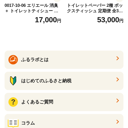
0017-10-06 エリエール 消臭
トイレットペーパー 2種 ボッ
＋ トイレットティシュー し
クスティッシュ 定期便 全3
っかり香るフレッシュクリア
回 日本製 まとめ買い 防災
17,000
53,000
円
円
の香り ダブル 12ロール×6パ
常備品 日用雑貨 消耗品 生活
ック 72ロール 25m トイレ
必需品 大容量 備蓄 リサイク
ットペーパー パルプ100％ 消
ル ティッシュ ペーパー まと
臭 防臭 日用品 消耗品 備蓄
め買い 雑貨 倶知安町
ふるラボとは
はじめてのふるさと納税
よくあるご質問
コラム