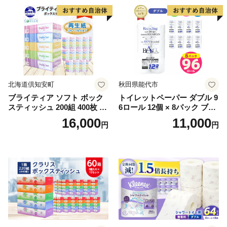
北海道倶知安町
秋田県能代市
ブライティア ソフト ボック
トイレットペーパー ダブル 9
スティッシュ 200組 400枚 60
6ロール 12個 × 8パック ブラ
箱 日本製 まとめ買い ティッ
ンカ 再生紙 100％ 芯あり 日
16,000
11,000
円
円
シュ リサイクル 長持 防災 常
用品 消耗品 無香料 生活用品
備品 日用雑貨 消耗品 生活必
備蓄 秋田県 能代市 送料無料
需品 備蓄 ペーパー 紙 北海道
《能代製紙》
倶知安町 日用品