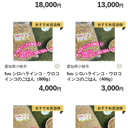
れ、年間を通して日照時間が長い地域です。このような
18,000
13,000
円
円
条件から農業が盛んで、温室メロン、トマト、花きなど
の施設園芸をはじめ、キャベツ、ブロッコリー、スイー
トコーン、スイカなどの露地栽培、さらに乳牛、肉牛、
養豚などの畜産もあり全国有数の農業地帯として全国の
皆様に安全・安心な農産物をお届けしております。
このような中、田原市では「うるおいと活力のあるガ
ーデンシティ」を目指し、市民と協働で構想実現に向け
努力しております。また、市外から多くの方々が田原市
愛知県小牧市
愛知県小牧市
を訪れ、さらには定住していただけるようにするため、
fuu シロハラインコ・ウロコ
fuu シロハラインコ・ウロコ
サーフタウン構想を掲げ、推進しております。さらには
インコのごはん（800g）
インコのごはん（400g）
安全・安心な農産物を全国にお届けするため、環境保全
4,000
3,000
円
円
型農業の実現などにも力を注いでおります。
このような田原市の取り組みを応援していただける
「応援団」として「ふるさと納税」を募集しておりま
す。多くの皆様からのご支援をお待ちしております。
■受領証明書及びワンストップ特例申請書のお届けにつ