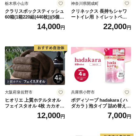
栃木県小山市
神奈川県開成町
クラリスボックスティッシュ
クリネックス 長持ちシャワ
60箱(1箱220組(440枚))(5個入
ートイレ用 トイレットペー
り×12セット)【1256759】
パー（ダブル）64ロール(8ロ
14,000
22,000
円
円
ール×8パック) 開成町 トイレ
ットペーパーダブル 日用品
国産 新生活 ダブル SDGs 備
蓄 防災 エコ 消耗品 生活雑貨
生活用品 無香料 トイレット
ペーパー ダブル といれっと
ぺーぱー トイレ クレシア ト
イレットペーパー [BDBH002
-1]
大阪府泉佐野市
兵庫県小野市
ヒオリエ 上質ホテルタオル
ボディソープ hadakara ( ハ
フェイスタオル 4枚 カカオ
ダカラ ) 泡タイプ 詰め替え 4
【タオル 泉州タオル 吸水 普
40ml×4袋 ボディーソープ 泡
12,000
7,000
円
円
段使い 無地 シンプル 日用品
ボディソープ 泡 日用品 消耗
ふわふわ ふかふか 家族 たお
品 バス用品 大容量 いい 匂い
る 一人暮らし】
ボディ 保湿 LION ライオン
泡石鹸 石鹸 兵庫 兵庫県 小野