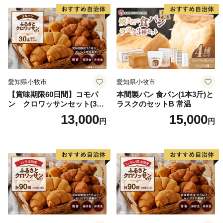
愛知県小牧市
愛知県小牧市
【賞味期限60日間】コモパ
本間製パン 食パン(1本3斤)と
ン クロワッサンセット(30
ラスクのセットB 常温
個入り)／災害用備蓄 保存食
13,000
15,000
円
円
非常食 防災グッズにも