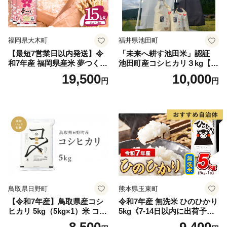
福岡県大木町
福井県池田町
【最短7営業日以内発送】令
「未来へ耕す池田米」認証
和7年産 福岡県産米 夢つくし
池田町産コシヒカリ３kg【お
15kg 精米 ※北海道・沖縄・
1人様につき３セットまで】
19,500
10,000
円
円
離島は配送不可
鳥取県日野町
熊本県玉東町
【令和7年産】鳥取県産コシ
令和7年産 無洗米 ひのひかり
ヒカリ 5kg（5kg×1）米 コシ
5kg《7-14日以内に出荷予定
ヒカリ こしひかり お米 白米
(土日祝除く)》コメ 米 無洗米