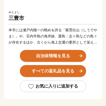
みとよし
三豊市
本市には瀬戸内随一の眺めを誇る「紫雲出山（しうでや
ま）」や、荘内半島の海岸線、粟島・志々島などの島々
が存在するほか、古くから海上交通の要所として栄え、
歴史の風情漂う仁尾の街並み、四国八十八ヶ所霊場の寺
院があります。
自治体情報を見る
また道の駅や温泉などの交流施設や海・里・山の幸を活
かしたマルシェも盛んに行われています。
すべての返礼品を見る
近年ではSNSをきっかけに多くの人が訪れるようになっ
た父母ヶ浜（ちちぶがはま）ですが、その景観は古くか
ら地元の皆さんの手によって守られてきました。
お気に入りに追加する
７つの町が合併し誕生した三豊市では様々な文化、歴史
が多様に存在しています。
近年は国内のみならず海外からも多くのお客様が訪れて