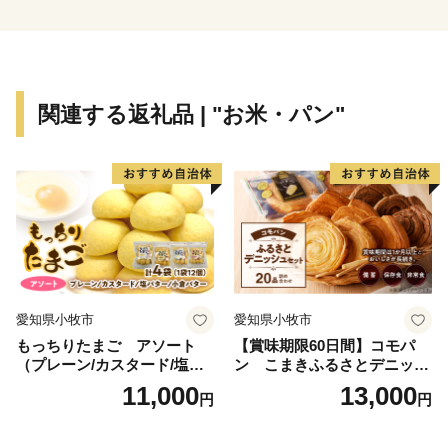
いますが、三豊市をこれからもっと多くの方に知っても
らい、その魅力を感じてもらいたいと思います。
関連する返礼品 | "お米・パン"
愛知県小牧市
愛知県小牧市
もっちりたまご アソート
【賞味期限60日間】コモパ
（プレーン/カスタード/塩バ
ン こまきふるさとデニッシ
ター/小倉バター）
ュセット（20個入り）／災害
11,000
13,000
円
円
用備蓄 保存食 非常食 防災グ
ッズにも