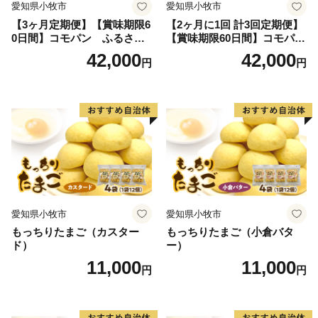
愛知県小牧市
愛知県小牧市
【3ヶ月定期便】【賞味期限6
【2ヶ月に1回 計3回定期便】
0日間】コモパン ふるさと
【賞味期限60日間】コモパ
クロワッサンセット（計90
ン ふるさとクロワッサンセ
42,000
42,000
円
円
個）／災害用備蓄 保存食 非
ット（計90個）／災害用備蓄
常食 防災グッズにも
保存食 非常食 防災グッズに
も
愛知県小牧市
愛知県小牧市
もっちりたまご（カスター
もっちりたまご（小倉バタ
ド）
ー）
11,000
11,000
円
円