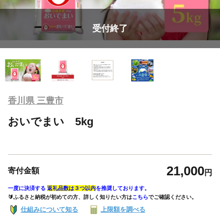
受付終了
香川県 三豊市
おいでまい 5kg
21,000
寄付金額
円
一度に決済する
返礼品数は３つ以内
を推奨しております。
🔰ふるさと納税が初めての方、詳しく知りたい方は
こちら
でご確認ください。
仕組みについて知る
上限額を調べる