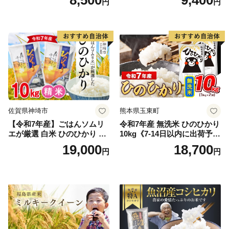
8,500
9,400
円
円
精米 5キロ おこめ こめ コメ
高レビュー｜人気米 熊本県
真空パック包装 真空包装 長
産米 お米 生活応援米
期保存 単一原料米 鳥取県日
野町産 Elevation
佐賀県神埼市
熊本県玉東町
【令和7年産】ごはんソムリ
令和7年産 無洗米 ひのひかり
エが厳選 白米 ひのひかり 10
10kg《7-14日以内に出荷予定
kg【神埼市産 米 お米 精米 白
(土日祝除く)》コメ 米 無洗米
19,000
18,700
円
円
米 10kg 5kg×2 ひのひかり ブ
令和7年産 高レビュー｜人気
ランド米 食味鑑定士】(H063
米 熊本県産米 お米 生活応援
164)
米