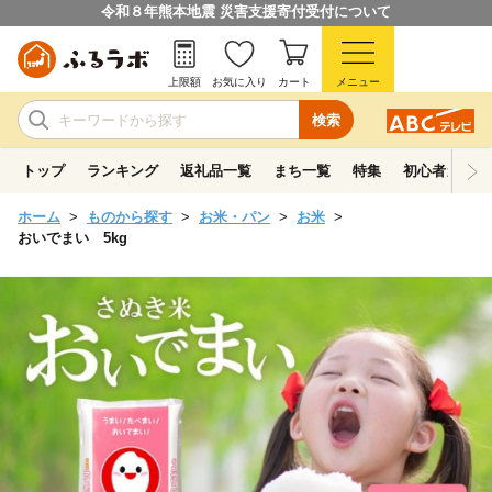
令和８年熊本地震 災害支援寄付受付について
上限額
お気に入り
カート
メニュー
検索
トップ
ランキング
返礼品一覧
まち一覧
特集
初心者ガイド
ホーム
ものから探す
お米・パン
お米
おいでまい 5kg