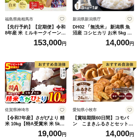
福島県南相馬市
新潟県新潟県庁
【先行予約】【定期便】令和
DH02 「無洗米」 新潟県 魚
8年産 米 ミルキークイーン
沼産 コシヒカリ お米 5kg こ
白米 45kg (5kg×9回) | ミルキ
しひかり 精米 米（お米の美
153,000
14,000
円
円
ークイーン 米5kg 福島 福島
味しい炊き方ガイド付き）
県産 福島産 精米 お米 米 コ
メ 武田ファーム サムランド
福島県 南相馬市 cu006-ae
佐賀県神埼市
愛知県小牧市
【令和7年産】さがびより 精
【賞味期限60日間】コモパ
米 10kg【特A受賞米 米 5kg×
ン こまきふるさとセット
2袋 お米 コメ こめ 国産 美味
（24個入り）／災害用備蓄
19,000
14,000
円
円
しい ブランド米 人気 ランキ
保存食 非常食 防災グッズに