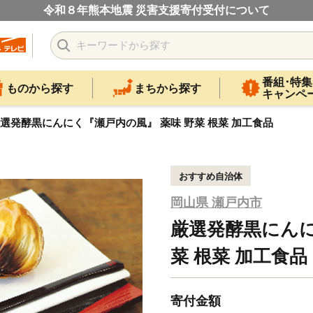
令和８年熊本地震 災害支援寄付受付について
番組･特集
ものから探す
まちから探す
キャンペ
選発酵黒にんにく『瀬戸内の風』 薬味 野菜 根菜 加工食品
おすすめ自治体
岡山県 瀬戸内市
厳選発酵黒にんに
菜 根菜 加工食品
寄付金額