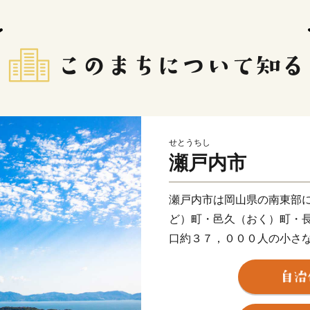
せとうちし
瀬戸内市
瀬戸内市は岡山県の南東部
ど）町・邑久（おく）町・
口約３７，０００人の小さ
江戸時代に朝鮮通信使の寄
部の牛窓町は多くの観光客