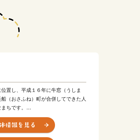
に位置し、平成１６年に牛窓（うしま
長船（おさふね）町が合併してできた人
なまちです。
港地として栄えた古い街並みが残る市南
が訪れる風光明媚な港町です。牛窓オリ