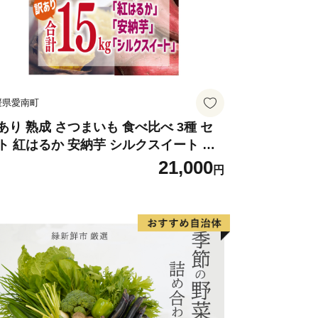
媛県愛南町
あり 熟成 さつまいも 食べ比べ 3種 セ
ト 紅はるか 安納芋 シルクスイート 合
 15kg サイズ混合 サツマイモ 焼き芋 干
21,000
円
芋 丸干し 冷凍焼き芋 冷やし焼き芋 や
いも 蜜芋 ほしいも スイートポテト い
 サイズミックス 甘い ねっとり 生芋
芋 あんのういも 甘藷 べにはるか スイ
ツ 国産 糖度 産地直送 農家直送 数量限
 21000円 愛媛 愛南 ミッチーのおみか
畑