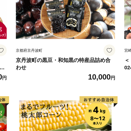
京都府京丹波町
宮
京丹波町の黒豆・和知黒の特産品詰め合
＜
椎茸
わせ
0
野
サ
0
10,000
円
円
賞
ね
用