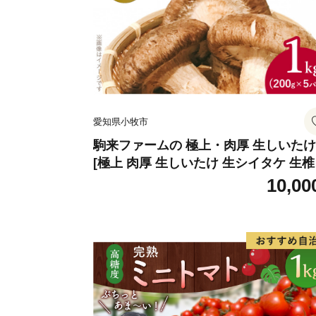
愛知県小牧市
駒来ファームの 極上・肉厚 生しいたけ
[極上 肉厚 生しいたけ 生シイタケ 生
安心 安全 国産 採れたて 新鮮 きのこ 
10,00
菜]