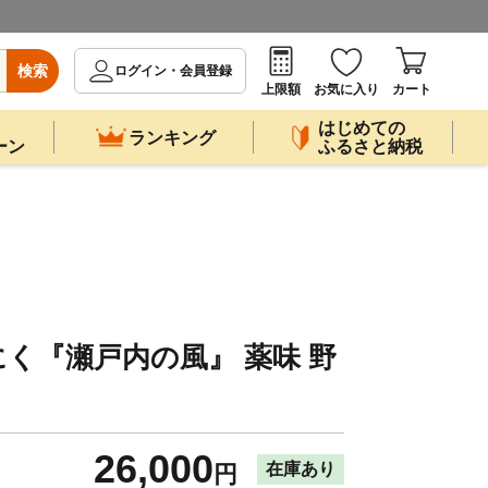
検索
ログイン・会員登録
上限額
お気に入り
カート
はじめての
ランキング
ーン
ふるさと納税
く『瀬戸内の風』 薬味 野
26,000
在庫あり
円