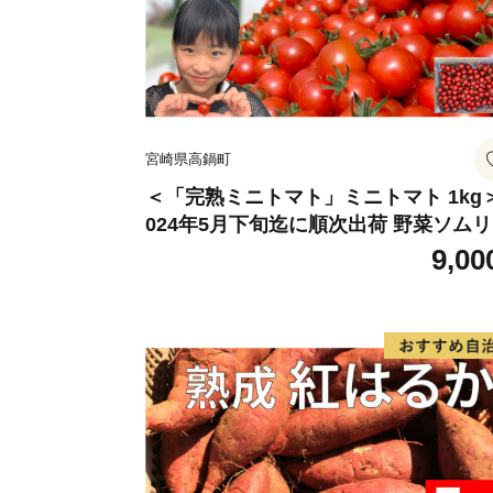
宮崎県高鍋町
＜「完熟ミニトマト」ミニトマト 1kg
024年5月下旬迄に順次出荷 野菜ソム
サミット アルル・リリカ共に銀賞受
9,00
賞！！(2023年11月開催)1回食べてみ
ね？宮崎県 高鍋町産 産地直送 有機肥
用 高糖度 西森農園