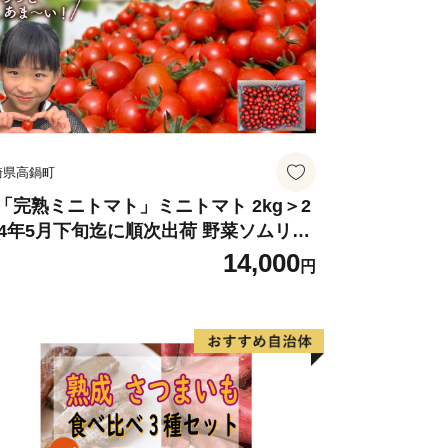
崎県高鍋町
「完熟ミニトマト」ミニトマト 2kg＞2
24年5月下旬迄に順次出荷 野菜ソムリエ
ミット アルル・リリカ共に銀賞受
14,000
円
！！(2023年11月開催)1回食べてみらん
？宮崎県 高鍋町産 産地直送 有機肥料使
 高糖度 西森農園