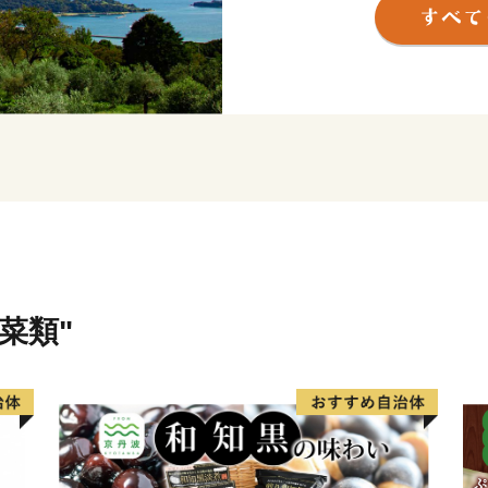
ーブ園の高台から望む瀬戸
の心を癒してくれるでしょ
市中部の邑久町では日本の
養殖、水田地帯での稲作、
トの栽培などが盛んです。
鎌倉時代より日本刀の一大
から刀鍛冶が盛んで、この
鳥毛」の山野が燃えるよう
魅了してやみません。備前
菜類"
継がれてきた刀剣文化をご
３町それぞれの魅力が詰ま
い。