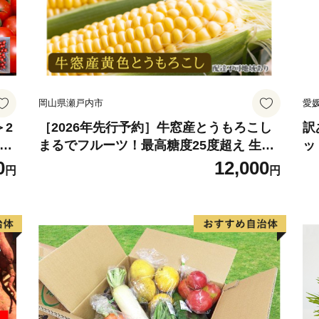
岡山県瀬戸内市
愛
＞2
［2026年先行予約］牛窓産とうもろこし
訳
リエ
まるでフルーツ！最高糖度25度超え 生で
ッ
甘い、茹でて美味い！ 黄色 とうもろこし
計
0
12,000
円
円
らん
「桃太郎コーン」約4kg（8〜12本入り）
し
料使
野菜
き
も天
新
ー
定
ん