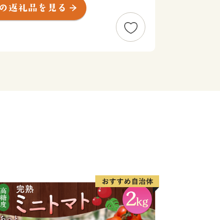
内海の美しい眺めと優しい潮風は来訪者
う。
朝日百選にも選ばれた虫明湾での牡蠣の
丘陵地でのピオーネやシャインマスカッ
産地として栄えた市北部の長船町は古く
たび８００年ぶりに里帰りした国宝「山
にも見える複雑な刃紋は多くのファンを
長船刀剣博物館にてこの地で古より受け
鑑賞ください。
った瀬戸内市に是非一度お越しくださ