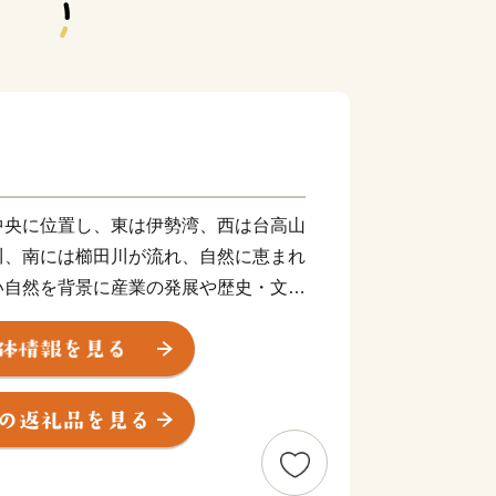
央に位置し、東は伊勢湾、西は台高山
川、南には櫛田川が流れ、自然に恵まれ
い自然を背景に産業の発展や歴史・文化
まつさかうし）”をはじめとする誇り高
をそのまま残す御城番屋敷、国内最大の
あふれ、多くの歴史街道が交差していま
やすい」「安心して生活ができる」