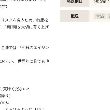
発送期日
決済完了
です)
配送
常温
とリスクを負うため、特産松
、1頭1頭を大切に育て上げ
意味では 『究極のエイジン
おろか、 世界的に見ても他
ご賞味ください>
霜降り）
の旨み
く、とろけるような口どけ