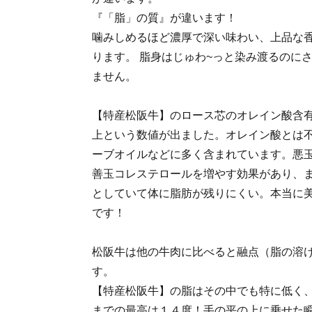
『「脂」の質』が違います！
噛みしめるほど濃厚で深い味わい、上品な
ります。 脂身はじゅわ~っと染み渡るのに
ません。
【特産松阪牛】のロース芯のオレイン酸含
上という数値が出ました。オレイン酸とは
ーブオイルなどに多く含まれています。悪
善玉コレステロールを増やす効果があり、
としていて体に脂肪が残りにくい。本当に
です！
松阪牛は他の牛肉に比べると融点（脂の溶
す。
【特産松阪牛】の脂はその中でも特に低く
までの最高は１４度！手の平の上に乗せた瞬