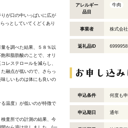
牛肉
アレルギー
品目
香りが口の中いっぱいに広が
さらっとしていてくどくあり
事業者
株式会社
返礼品ID
6999958
有量を調べた結果、５８％以
不飽和脂肪酸のことで、オリ
玉コレステロールを減らし、
また融点が低いので、さらっ
美味しいものは体にも良いの
申込条件
何度も申
ける温度）が低いのが特徴で
申込期日
通年
、検査所での計測の結果、今
間から溶け出しました。(一