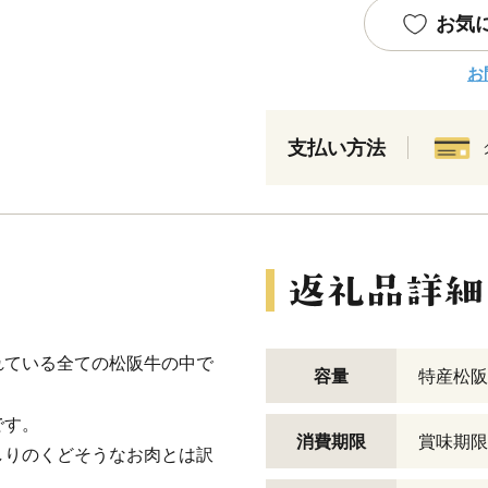
お気
お
支払い方法
れている全ての松阪牛の中で
容量
特産松阪
です。
消費期限
賞味期限
しりのくどそうなお肉とは訳