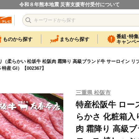
令和８年熊本地震 災害支援寄付受付について
番組･特集
ものから探す
まちから探す
キャンペ
り（柔らかい 松坂牛 松阪肉 霜降り 高級ブランド牛 サーロイン リブ
特産 GI）【002367】
三重県 松阪市
特産松阪牛 ロース
らかさ 化粧箱入
肉 霜降り 高級