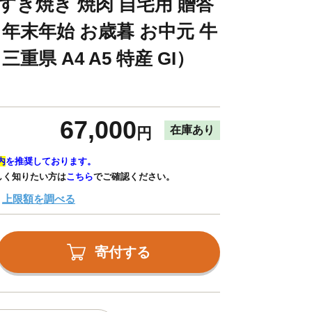
すき焼き 焼肉 自宅用 贈答
 年末年始 お歳暮 お中元 牛
三重県 A4 A5 特産 GI）
67,000
在庫あり
円
内
を推奨しております。
しく知りたい方は
こちら
でご確認ください。
上限額を調べる
寄付する