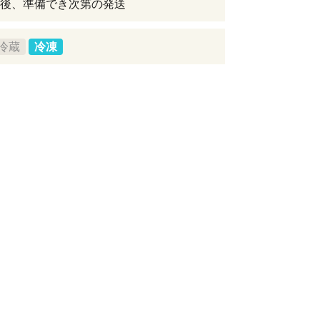
後、準備でき次第の発送
冷蔵
冷凍