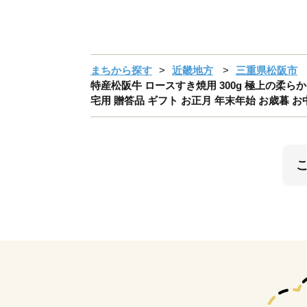
まちから探す
近畿地方
三重県松阪市
特産松阪牛 ロースすき焼用 300g 極上の柔ら
宅用 贈答品 ギフト お正月 年末年始 お歳暮 お中元