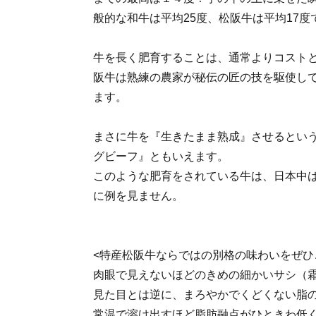
般的な和牛は平均25度、松阪牛は平均17度
牛を長く肥育することは、通常よりコスト
阪牛は熟練の農家が秘伝の匠の技を駆使して
ます。
まさに牛を『生きたまま熟成』させるという
グビーフ』ともいえます。
このような肥育をされている牛は、日本中は
に例を見ません。
<特産松阪牛ならではの別格の味わいをぜひ
肉眼で見えないほどのきめの細かいサシ（
見た目とは逆に、まろやかでくどくない脂
常温で溶け出すほど脂肪融点がひときわ低