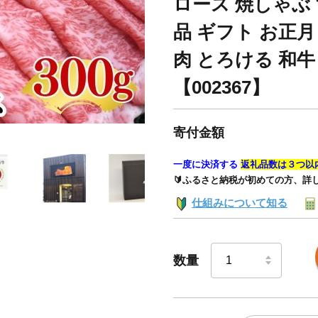
ロース 焼しゃぶ 
品 ギフト お正月
肉 とろける 和牛 
【002367】
寄付金額
一度に決済する
返礼品数は３つ以
🔰ふるさと納税が初めての方、詳
仕組みについて知る
数量