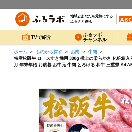
地域とあなたを元気にする
ふるさと納税
ふるラボ
TVで紹介
チャンネル
ホーム
ものから探す
お肉
牛肉
特産松阪牛 ロースすき焼用 300g 極上の柔らかさ 化粧箱入
月 年末年始 お歳暮 お中元 牛肉 とろける 和牛 三重県 A4 A5 