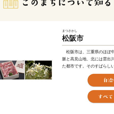
まつさかし
松阪市
松阪市は、三重県のほぼ中
脈と高見山地、北には雲出
た都市です。そのすばらし
が育まれてきました。
全国的に有名な“松阪牛（
き特産品や江戸時代の面影
船形埴輪など歴史ロマンに
す。
松阪市では、「子育てがし