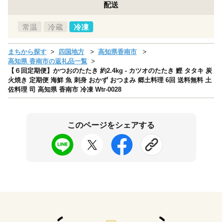
配送
常温
冷蔵
冷凍
まちから探す
四国地方
高知県香南市
高知県 香南市の返礼品一覧
【６回定期便】かつおのたたき 約2.4kg - カツオのたたき 鰹 タタキ 炭
火焼き 定期便 海鮮 魚 刺身 おかず おつまみ 郷土料理 6回 送料無料 土
佐料理 司 高知県 香南市 冷凍 Wtr-0028
このページをシェアする