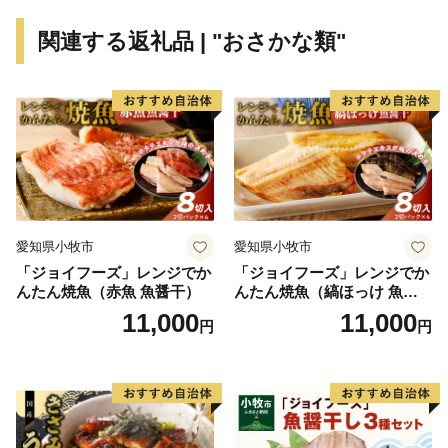
関連する返礼品 | "おさかな類"
愛知県小牧市
愛知県小牧市
「ジョイフーズ」レンジでか
「ジョイフーズ」レンジでか
んたん焼魚（赤魚 魚醤干）
んたん焼魚（縞ほっけ 魚醤
干）
11,000
11,000
円
円