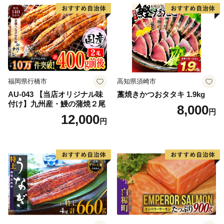
福岡県行橋市
高知県須崎市
AU-043 【当店オリジナル味
藁焼きかつおタタキ 1.9kg
付け】九州産・鰻の蒲焼２尾
8,000
円
12,000
円