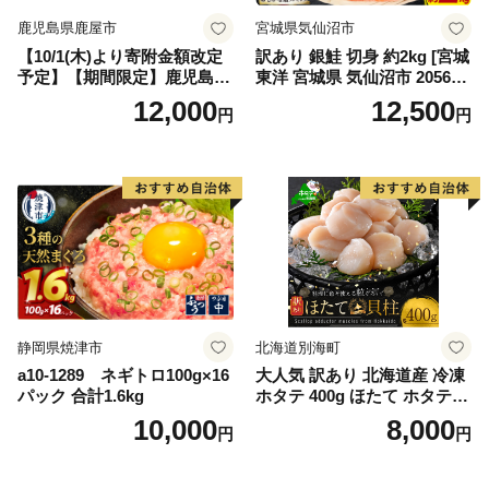
鹿児島県鹿屋市
宮城県気仙沼市
【10/1(木)より寄附金額改定
訳あり 銀鮭 切身 約2kg [宮城
予定】【期間限定】鹿児島県
東洋 宮城県 気仙沼市 205649
大隅産うなぎ蒲焼4尾（400
91] 鮭 魚介類 海鮮 訳アリ 規
12,000
12,500
円
円
g） KN007-023
格外 不揃い さけ サケ 鮭切身
シャケ 切り身 冷凍 家庭用 お
かず 弁当 支援 サーモン 銀鮭
切り身 魚 わけあり
静岡県焼津市
北海道別海町
a10-1289 ネギトロ100g×16
大人気 訳あり 北海道産 冷凍
パック 合計1.6kg
ホタテ 400g ほたて ホタテ
帆立 貝柱 海鮮 魚介類 刺身
10,000
8,000
円
円
大粒 天然 海鮮 ランキング 大
人気 人気 おすすめ 訳あり ）