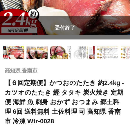
受付終了
高知県 香南市
【６回定期便】かつおのたたき 約2.4kg -
カツオのたたき 鰹 タタキ 炭火焼き 定期
便 海鮮 魚 刺身 おかず おつまみ 郷土料
理 6回 送料無料 土佐料理 司 高知県 香南
市 冷凍 Wtr-0028