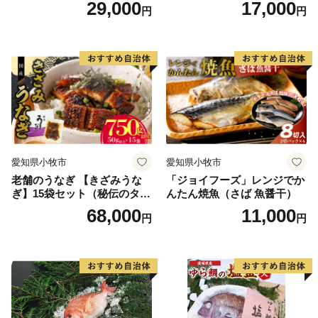
29,000
17,000
円
円
理 食品 加工品 海鮮 手作り
ほくほく ご飯 お弁当 おにぎ
り お茶漬け お取り寄せ お取
り寄せグルメ 愛知県 小牧市
送料無料
愛知県小牧市
愛知県小牧市
老舗のうなぎ 【きざみうな
「ジョイフーズ」レンジでか
ぎ】15袋セット（秘伝のタレ
んたん焼魚（さば 魚醤干）
付）
68,000
11,000
円
円