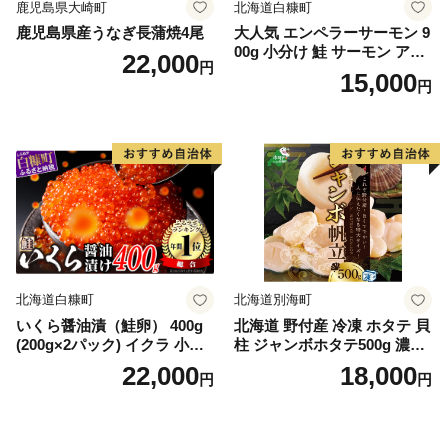
鹿児島県大崎町
北海道白糠町
鹿児島県産うなぎ長蒲焼4尾
大人気 エンペラーサーモン 9
00g 小分け 鮭 サーモン アト
22,000
円
ランティックサーモン 水産
15,000
円
庁長官賞 受賞 さけ シャケ し
ゃけ sake カルパッチョ ソテ
ー レアステーキ 人気 高級 大
満足 美味しい 贈答 生食用 刺
身 お刺身 刺し身 魚介類 海鮮
冷凍 厚切り 薄切り ふるさと
納税 ふるさとチョイス チョ
イス 北海道 白糠町
北海道白糠町
北海道別海町
いくら醤油漬（鮭卵） 400g
北海道 野付産 冷凍 ホタテ 貝
(200g×2パック) イクラ 小分
柱 ジャンボホタテ500g 濃厚
け いくら醤油漬 鮭いくら い
な旨味と甘み （ほたて ホタ
22,000
18,000
円
円
くら醤油漬け 鮭 鮭卵 ikura
テ 帆立 貝柱 ホタテ貝柱 大玉
醤油いくら 冷凍いくら いく
大粒 北海道 別海 野付 ふるさ
ら北海道 醤油鮭いくら 人気
と納税）
大好評品 北海道 白糠町