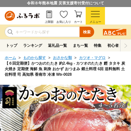
令和８年熊本地震 災害支援寄付受付について
上限額
お気に入り
カート
メニュー
検索
トップ
ランキング
返礼品一覧
まち一覧
特集
初心者ガイド
ホーム
ものから探す
おさかな類
カツオ・マグロ
【６回定期便】かつおのたたき 約2.4kg - カツオのたたき 鰹 タタキ 炭
火焼き 定期便 海鮮 魚 刺身 おかず おつまみ 郷土料理 6回 送料無料 土
佐料理 司 高知県 香南市 冷凍 Wtr-0028