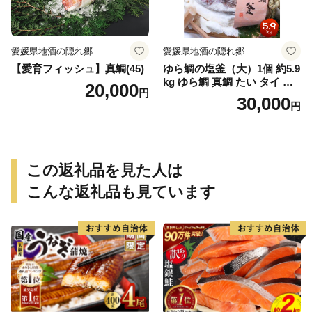
愛媛県地酒の隠れ郷
愛媛県地酒の隠れ郷
【愛育フィッシュ】真鯛(45)
ゆら鯛の塩釜（大）1個 約5.9
kg ゆら鯛 真鯛 たい タイ 鯛
20,000
円
塩釜焼き 塩釜 魚 魚介類 海鮮
30,000
円
祝い事 お祝い ハレの日 食品
冷蔵 宝水産 国産 由良半島 愛
媛県【えひめの町（超）推
し！（愛南町）】(295)
この返礼品を見た人は
こんな返礼品も見ています