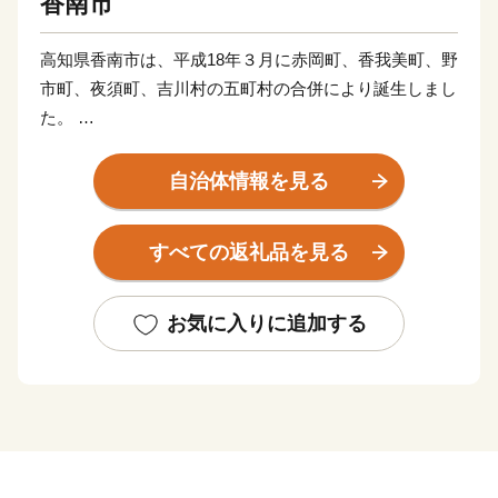
香南市
高知県香南市は、平成18年３月に赤岡町、香我美町、野
市町、夜須町、吉川村の五町村の合併により誕生しまし
た。
太平洋に面する海岸部、肥沃な平野部、四国山地の麓の
山地部からなり、市内を物部川、香宗川などが流れ、美
自治体情報を見る
しい水と緑に包まれた元気で豊かなまちです。
すべての返礼品を見る
香南市へのご寄附、誠にありがとうございます！
これからも元気なまち！香南市の応援をよろしくお願い
いたします♪
お気に入りに追加する