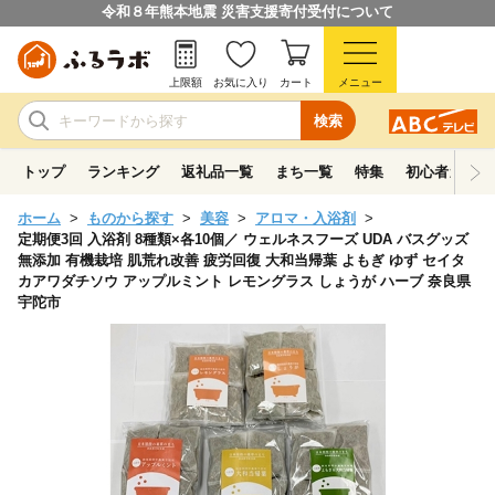
令和８年熊本地震 災害支援寄付受付について
上限額
お気に入り
カート
メニュー
検索
トップ
ランキング
返礼品一覧
まち一覧
特集
初心者ガイド
ホーム
ものから探す
美容
アロマ・入浴剤
定期便3回 入浴剤 8種類×各10個／ ウェルネスフーズ UDA バスグッズ
無添加 有機栽培 肌荒れ改善 疲労回復 大和当帰葉 よもぎ ゆず セイタ
カアワダチソウ アップルミント レモングラス しょうが ハーブ 奈良県
宇陀市