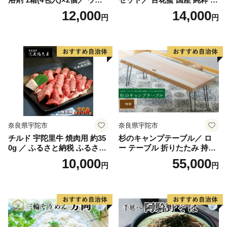
ルネスフーズ UDA 大和当帰
蜜 ハチミツ ハニー 非加熱 無
12,000
14,000
円
円
薬草 ハーブ リラックス スト
精製 贈答用 贈り物 奈良県 宇
レス解消 ボディケア 肌荒れ
陀市 ふるさと納税
改善 疲労回復 奈良県 宇陀市
奈良県宇陀市
奈良県宇陀市
チルド 宇陀里牛 焼肉用 約35
杉のキャンプテーブル／ ロ
0g ／ ふるさと納税 ふるさと
ー テーブル 折りたたみ 持ち
焼肉 牛肉 焼き肉用肉 ギフト
手付き おしゃれ 木製 机 杉
10,000
55,000
円
円
お肉 バーベキュー BBQ キャ
天然木 無垢 一枚板 耳付き イ
ンプ 黒毛和牛 お中元 暑中見
ンテリア キャンプ アウトド
舞い お土産 薄切り 切り落と
ア MORITO 森庄銘木産業 奈
し 正月 奈良県 宇陀市 光福久
良県 宇陀市 ふるさと納税
屋