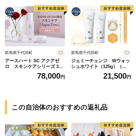
群馬県千代田町
群馬県千代田町
アースハート SC アクアゼ
ジェミーチェンジ Wウォッ
ロ スキンケアシリーズ 3点
シュホワイト（125g）（泡立
セット
てネット付）×2本 群馬県 千
78,000
21,500
円
円
代田町
この自治体のおすすめの返礼品