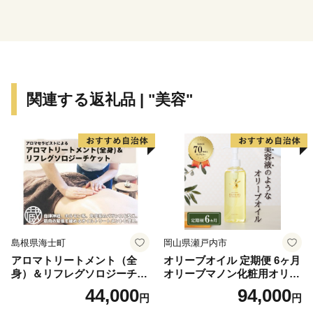
り伸びやかに、そしてたくましくするため、みなさまか
らのご支援をお願いします。
関連する返礼品 | "美容"
島根県海士町
岡山県瀬戸内市
アロマトリートメント（全
オリーブオイル 定期便 6ヶ月
身）＆リフレグソロジーチケ
オリーブマノン化粧用オリー
ット
ブオイル 200ml オリーブ オ
44,000
94,000
円
円
イル 美容 スキンケア 化粧用