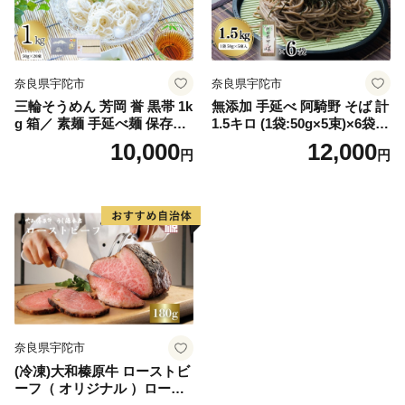
奈良県宇陀市
奈良県宇陀市
三輪そうめん 芳岡 誉 黒帯 1k
無添加 手延べ 阿騎野 そば 計
g 箱／ 素麺 手延べ麺 保存食
1.5キロ (1袋:50g×5束)×6袋／
温かい 鍋の締め 化粧箱 お取
蕎麦 麺 保存食 年越しそば お
10,000
12,000
円
円
り寄せ ギフト 奈良県 宇陀市
取り寄せ ギフト 芳岡 奈良県
ふるさと納税
宇陀市 ふるさと納税
奈良県宇陀市
(冷凍)大和榛原牛 ローストビ
ーフ（ オリジナル ）ロース