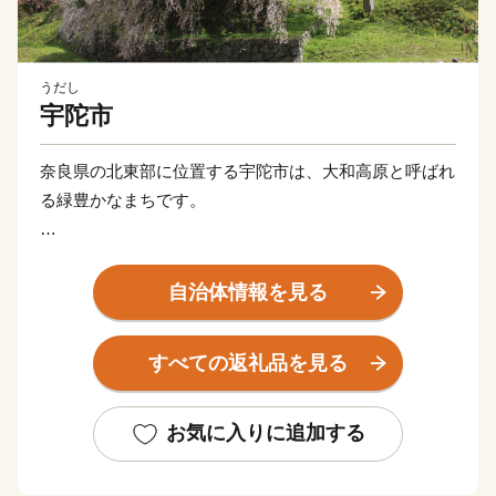
うだし
宇陀市
奈良県の北東部に位置する宇陀市は、大和高原と呼ばれ
る緑豊かなまちです。
女人高野として有名な室生寺や又兵衛桜、万葉人柿本人
麻呂が魅了されたかぎろひ、水の分配を司る水分神社な
自治体情報を見る
ど、歴史と自然が暮らしの中に息づいています。また、
伊勢本街道の宿場町として栄え、当時のにぎわいぶりを
すべての返礼品を見る
伝える街並みは、古の旅人の思いを今も伝えています。
平成18年1月の合併によって「宇陀市」となってから
お気に入りに追加する
は、日々新たな歴史を刻んでいます。
その原動力となっている「宇陀力（うだぢから）」をよ