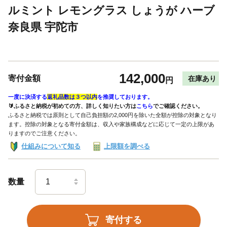
ルミント レモングラス しょうが ハーブ
奈良県 宇陀市
142,000
寄付金額
在庫あり
円
一度に決済する
返礼品数は３つ以内
を推奨しております。
🔰ふるさと納税が初めての方、詳しく知りたい方は
こちら
でご確認ください。
ふるさと納税では原則として自己負担額の2,000円を除いた全額が控除の対象となり
ます。控除の対象となる寄付金額は、収入や家族構成などに応じて一定の上限があ
りますのでご注意ください。
仕組みについて知る
上限額を調べる
数量
寄付する