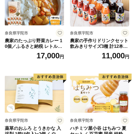
奈良県宇陀市
奈良県宇陀市
農家のたっぷり野菜カレー 1
農家の手作りドリンクセット
0個／ふるさと納税 レトルト
飲みきりサイズ3種 計12本／
カレー 詰め合わせ ギフト 10
トマト とまと ブルーベリー
17,000
11,000
円
円
食 野菜 ふるさと 有機野菜 オ
にんじん 人参 りんご ジュー
ーガニック 飯 簡単 時短 保存
ス 野菜ジュース 飲料 贈り物
食 奈良県 宇陀市 山口農園
ギフト 畑工房気まま屋 奈良
県 宇陀市 ふるさと納税
奈良県宇陀市
奈良県宇陀市
薬草のおふろ とうきかな 入
ハチミツ屋小谷 はちみつ 夏
浴剤 1箱(4包入)×2個／ ウェ
セット／ 百花蜜 国産 純粋 蜂