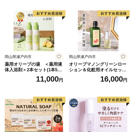
油 オリーブ油 お楽しみ
岡山県瀬戸内市
岡山県瀬戸内市
薬用オリーブの湯 ＜薬用液
オリーブマノングリーンロー
体入浴剤＞2本セット(1本500
ション＆化粧用オイルセット
ml） 美容
美容グッズ スキンケア 化粧
11,000
16,000
円
円
水