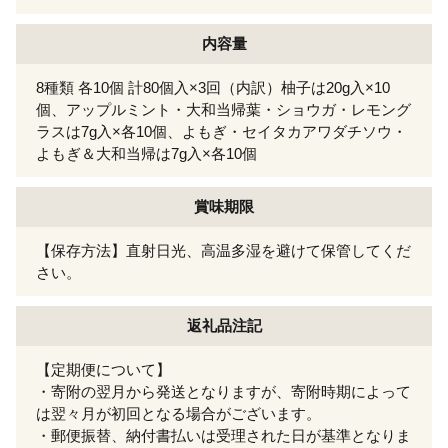
内容量
8種類 各10個 計80個入×3回（内訳）柚子は20g入×10
個、アップルミント・大和当帰葉・ショウガ・レモング
ラスは7g入×各10個、よもぎ・セイタカアワダチソウ・
よもぎ＆大和当帰は7g入×各10個
賞味期限
【保存方法】直射日光、高温多湿を避けて保管してくだ
さい。
返礼品注記
【定期便について】
・寄附の翌月から発送となりますが、寄附時期によって
は翌々月が初回となる場合がございます。
・郵便振替、納付書払いは受理された日が基準となりま