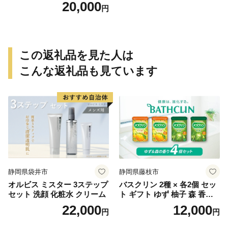
ト 180g ／ふるさと納税 和牛
20,000
円
父の日 母の日 ギフト 黒毛和
牛 A5等級 お中元 暑中見舞い
お土産 正月 奈良県 宇陀市 う
し源 本店
この返礼品を見た人は
こんな返礼品も見ています
静岡県袋井市
静岡県藤枝市
オルビス ミスター 3ステップ
バスクリン 2種 × 各2個 セッ
セット 洗顔 化粧水 クリーム
ト ギフト ゆず 柚子 森 香り
日用品 お風呂 バス用品 温活
22,000
12,000
円
円
アロマ 香り まとめ買い静岡
県 藤枝市 医薬部外品