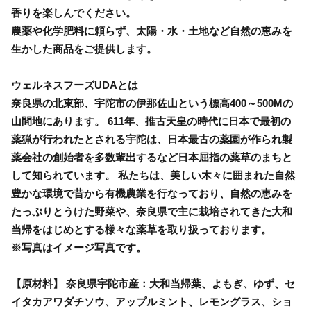
香りを楽しんでください。
農薬や化学肥料に頼らず、太陽・水・土地など自然の恵みを
生かした商品をご提供します。
ウェルネスフーズUDAとは
奈良県の北東部、宇陀市の伊那佐山という標高400～500Mの
山間地にあります。 611年、推古天皇の時代に日本で最初の
薬猟が行われたとされる宇陀は、日本最古の薬園が作られ製
薬会社の創始者を多数輩出するなど日本屈指の薬草のまちと
して知られています。 私たちは、美しい木々に囲まれた自然
豊かな環境で昔から有機農業を行なっており、自然の恵みを
たっぷりとうけた野菜や、奈良県で主に栽培されてきた大和
当帰をはじめとする様々な薬草を取り扱っております。
※写真はイメージ写真です。
【原材料】 奈良県宇陀市産：大和当帰葉、よもぎ、ゆず、セ
イタカアワダチソウ、アップルミント、レモングラス、ショ