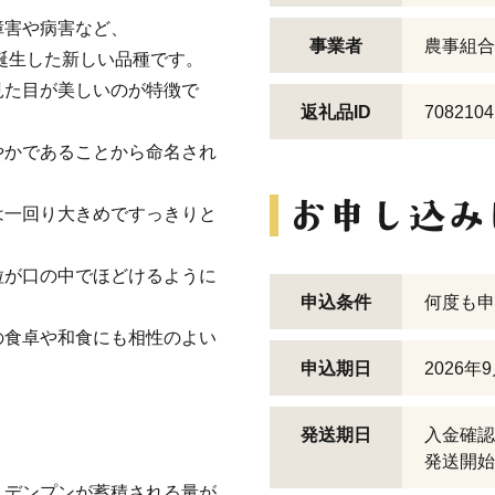
障害や病害など、
事業者
農事組合
に誕生した新しい品種です。
見た目が美しいのが特徴で
返礼品ID
7082104
やかであることから命名され
は一回り大きめですっきりと
粒が口の中でほどけるように
申込条件
何度も申
の食卓や和食にも相性のよい
申込期日
2026年
発送期日
入金確認
発送開始
、デンプンが蓄積される量が