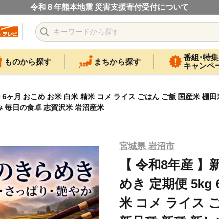
令和８年熊本地震 災害支援寄付受付について
番組･特集
ものから探す
まちから探す
キャンペ
 6ヶ月 おこめ お米 白米 精米 コメ ライス ごはん ご飯 国産米 棚田
み 毎日の食卓 志賀沢米 岩沼産米
宮城県 岩沼市
【 令和8年産 】
めき 定期便 5kg
米 コメ ライス 