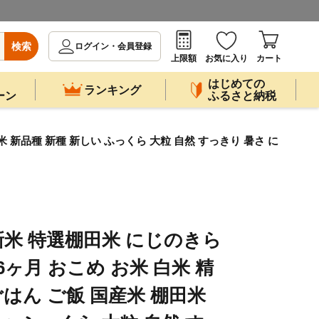
検索
ログイン・会員登録
上限額
お気に入り
カート
はじめての
ランキング
ーン
ふるさと納税
米 新品種 新種 新しい ふっくら 大粒 自然 すっきり 暑さ に
新米 特選棚田米 にじのきら
 6ヶ月 おこめ お米 白米 精
ごはん ご飯 国産米 棚田米