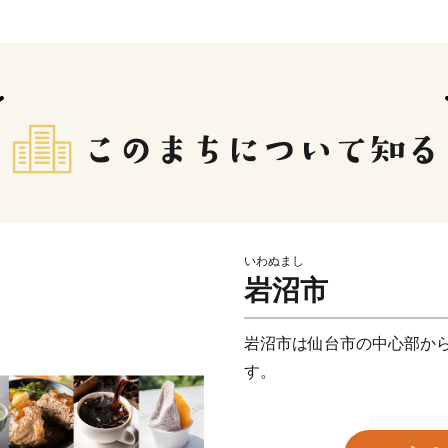
いわぬまし
岩沼市
岩沼市は仙台市の中心部から
す。
千年の昔から「東北を旅す