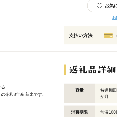
お気
お
支払い方法
する
容量
特選棚田
の令和8年産 新米です。
か月
消費期限
常温10