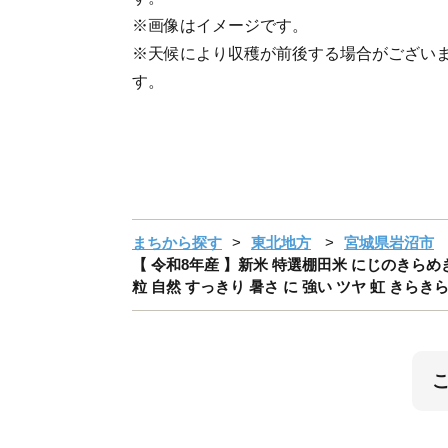
※画像はイメージです。
※天候により収穫が前後する場合がござい
す。
まちから探す
東北地方
宮城県岩沼市
【 令和8年産 】新米 特選棚田米 にじのきらめき 
粒 自然 すっきり 暑さ に 強い ツヤ 虹 きら