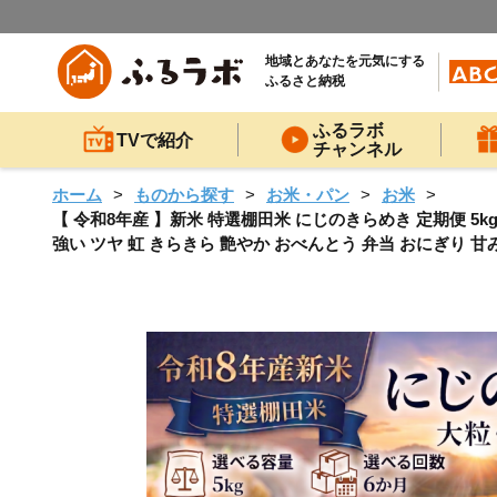
地域とあなたを元気にする
ふるさと納税
ふるラボ
TVで紹介
チャンネル
ホーム
ものから探す
お米・パン
お米
【 令和8年産 】新米 特選棚田米 にじのきらめき 定期便 5kg
強い ツヤ 虹 きらきら 艶やか おべんとう 弁当 おにぎり 甘