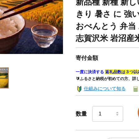
新品種 新種 新し
きり 暑さ に 強
おべんとう 弁当
志賀沢米 岩沼産
寄付金額
一度に決済する
返礼品数は３つ以
🔰ふるさと納税が初めての方、詳
仕組みについて知る
数量