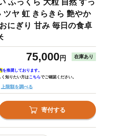
い ふっくら 大粒 自然 すっ
い ツヤ 虹 きらきら 艶やか
 おにぎり 甘み 毎日の食卓
米
75,000
在庫あり
円
内
を推奨しております。
しく知りたい方は
こちら
でご確認ください。
上限額を調べる
寄付する