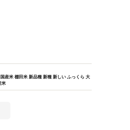
 国産米 棚田米 新品種 新種 新しい ふっくら 大
産米