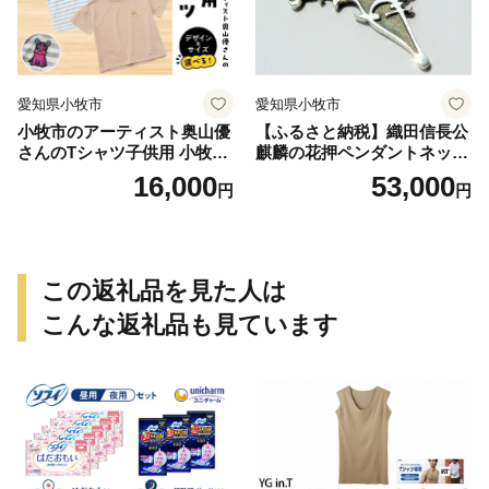
愛知県小牧市
愛知県小牧市
小牧市のアーティスト奥山優
【ふるさと納税】織田信長公
さんのTシャツ子供用 小牧市
麒麟の花押ペンダントネック
制70周年記念
レス
16,000
53,000
円
円
この返礼品を見た人は
こんな返礼品も見ています