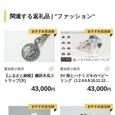
※配送の転送にかかる運賃について（返礼品発送後の送
関連する返礼品 | "ファッション"
付先住所の変更）
2023年6月1日発送分から転送にかかる運賃は受取人
様でのご負担となります。
詳細は、下記URLヤマト運輸株式会社の運賃収受の開
始についてご確認ください。
https://www.yamato-
hd.co.jp/important/info_230417_2.html
返礼品発送後にご連絡をいただいた場合、窓口での住
愛知県小牧市
愛知県小牧市
所変更はいたしかねますので、
【ふるさと納税】織田木瓜ス
SV 桜とハナミズキのベビー
配送会社への転送依頼および転送にかかる運賃のお支
トラップ(大)
リング（1.2.4.6.8.10.11.12
払いは寄附者様ご自身にてご対応をお願いいたします。
月）
43,000
43,000
円
円
■□■………………………………………………………
お問い合わせ先：桜川市 ふるさと納税担当窓口
電 話 番 号：050-3108-1677（午前8時30分～午後5