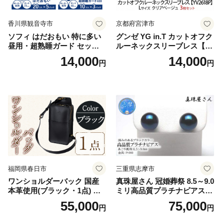
香川県観音寺市
京都府宮津市
ソフィ はだおもい 特に多い
グンゼ YG in.T カットオフク
昼用・超熟睡ガード セット
ルーネックスリーブレス【Y
羽付き ナプキン 生理用品 サ
V2618P】Lサイズ クリアベ
14,000
14,000
円
円
ニタリー ユニ・チャーム
ージュ3枚セット [№5716-04
32]
福岡県春日市
三重県志摩市
ワンショルダーバック 国産
真珠屋さん 冠婚葬祭 8.5～9.0
本革使用(ブラック・1点) 鞄
ミリ高品質プラチナピアス P
バック バッグ カバン レザー
t900 志摩産アコヤ真珠 ブラ
55,000
75,000
円
円
国産 日本製 牛革 黒 革 革製
ックパール 黒真珠
品 手作り 男性 女性 レディー