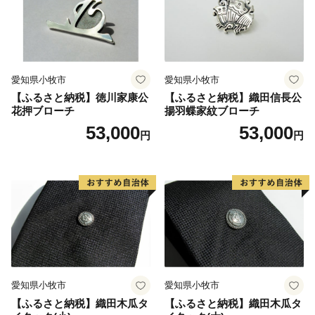
時30分（土・日・祝除く））
メールアドレス：sakuragawa@furusato-g.com
………………………………………………………■□■
愛知県小牧市
愛知県小牧市
【ふるさと納税】徳川家康公
【ふるさと納税】織田信長公
花押ブローチ
揚羽蝶家紋ブローチ
53,000
53,000
円
円
愛知県小牧市
愛知県小牧市
【ふるさと納税】織田木瓜タ
【ふるさと納税】織田木瓜タ