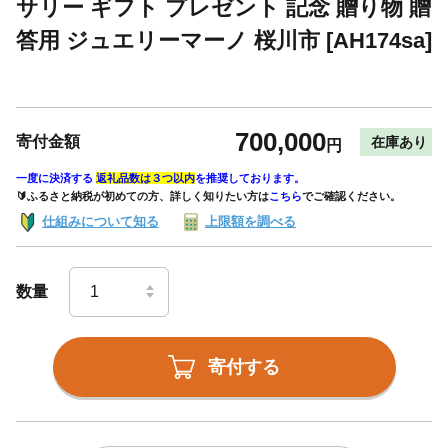
サリー ギフト プレゼント 記念 贈り物 贈
答用 ジュエリーマーノ 桜川市 [AH174sa]
700,000
寄付金額
在庫あり
円
一度に決済する
返礼品数は３つ以内
を推奨しております。
🔰ふるさと納税が初めての方、詳しく知りたい方は
こちら
でご確認ください。
仕組みについて知る
上限額を調べる
数量
寄付する