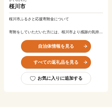
さくらがわし
桜川市
桜川市ふるさと応援寄附金について
寄附をしていただいた方には、桜川市より感謝の気持ち
を込めてお礼の品をお送りします。
※寄附金額によって選択していただける内容が異なりま
自治体情報を見る
すので、下記をご確認ください。
※特典のお届けには1～2ヶ月程度かかることがありま
すべての返礼品を見る
す。
【ご注意】
お気に入りに追加する
※特典の送付は、桜川市外にお住まいの方に限らせてい
ただきます。
※寄附につきましては、年度内の回数制限は現在設けて
おりません。
※特典の写真はイメージです。