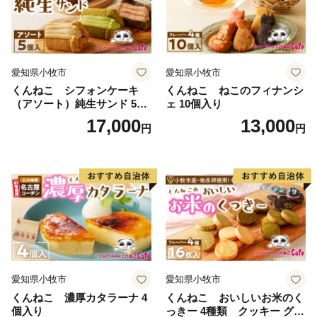
愛知県小牧市
愛知県小牧市
くんねこ シフォンケーキ
くんねこ ねこのフィナンシ
（アソート）純生サンド 5個
ェ 10個入り
入
17,000
13,000
円
円
愛知県小牧市
愛知県小牧市
くんねこ 濃厚カタラーナ 4
くんねこ おいしいお米のく
個入り
っきー 4種類 クッキー グル