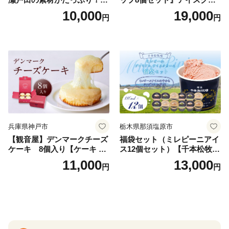
ェラート8個
ーム アイス スイーツ デザー
10,000
19,000
円
円
ト_H0016-104
兵庫県神戸市
栃木県那須塩原市
【観音屋】デンマークチーズ
福袋セット（ミレピーニアイ
ケーキ 8個入り【ケーキ チ
ス12個セット）【千本松牧
ーズケーキ 人気スイーツ お
場】 ns025-014-12 【デザー
11,000
13,000
円
円
すすめスイーツ 神戸スイー
ト 詰め合わせ ギフト】
ツ 新感覚チーズケーキ おす
すめケーキ 兵庫県 神戸市 D0
910-17】