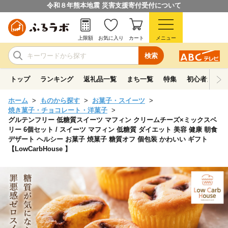
令和８年熊本地震 災害支援寄付受付について
上限額
お気に入り
カート
メニュー
検索
トップ
ランキング
返礼品一覧
まち一覧
特集
初心者ガイド
ホーム
ものから探す
お菓子・スイーツ
焼き菓子・チョコレート・洋菓子
グルテンフリー 低糖質スイーツ マフィン クリームチーズ×ミックスベ
リー 6個セット / スイーツ マフィン 低糖質 ダイエット 美容 健康 朝食
デザート ヘルシー お菓子 焼菓子 糖質オフ 個包装 かわいい ギフト
【LowCarbHouse 】