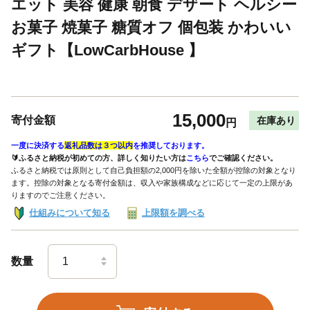
エット 美容 健康 朝食 デザート ヘルシー
お菓子 焼菓子 糖質オフ 個包装 かわいい
ギフト【LowCarbHouse 】
15,000
寄付金額
在庫あり
円
一度に決済する
返礼品数は３つ以内
を推奨しております。
🔰ふるさと納税が初めての方、詳しく知りたい方は
こちら
でご確認ください。
ふるさと納税では原則として自己負担額の2,000円を除いた全額が控除の対象となり
ます。控除の対象となる寄付金額は、収入や家族構成などに応じて一定の上限があ
りますのでご注意ください。
仕組みについて知る
上限額を調べる
数量