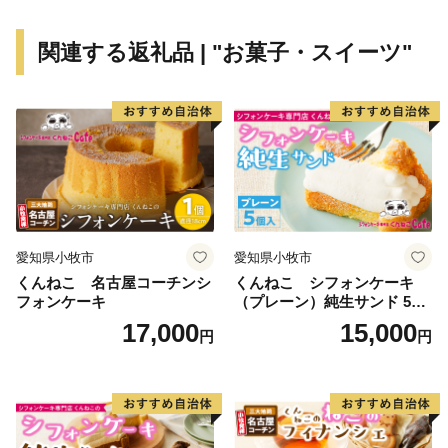
ること。
４．多様性を受け入れ、支え合うリベラルな気風が
関連する返礼品 | "お菓子・スイーツ"
まちに満ちていること。
５．内発型の地域産業がすくすくと育っているこ
と。
６．子どもたちが地域への愛着を育み、豊岡で世界
と出会っていること。
これらの状態を達成すれば、豊岡は世界で輝くことが
できるはずです。
愛知県小牧市
愛知県小牧市
私たちは、みんなの力を合せて目指す都市像に向かっ
くんねこ 名古屋コーチンシ
くんねこ シフォンケーキ
ていきます。
フォンケーキ
（プレーン）純生サンド 5個
入
17,000
15,000
円
円
豊岡市長