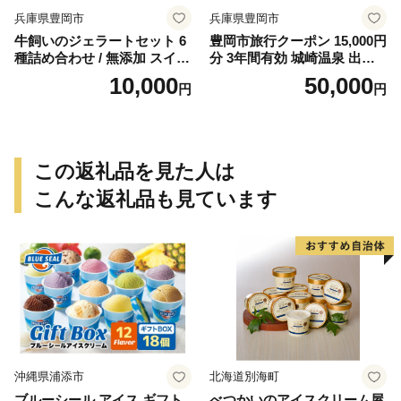
兵庫県豊岡市
兵庫県豊岡市
牛飼いのジェラートセット 6
豊岡市旅行クーポン 15,000円
種詰め合わせ / 無添加 スイー
分 3年間有効 城崎温泉 出石
ツ ジェラート シャーベット
竹野 神鍋 など 宿泊施設 飲食
10,000
50,000
円
円
アイスクリーム 卵 小麦粉不
店 観光施設 250施設以上で使
使用 手作り プレセント お土
える旅行券 「豊岡旅幸券」
産 贈り物 ギフト お取り寄せ
旅行 宿泊 旅 トラベルの チケ
【狩野牧場】
ット
この返礼品を見た人は
こんな返礼品も見ています
沖縄県浦添市
北海道別海町
ブルーシール アイス ギフト
べつかいのアイスクリーム屋