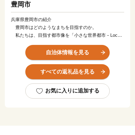
豊岡市
兵庫県豊岡市の紹介
豊岡市はどのようなまちを目指すのか。
私たちは、目指す都市像を「小さな世界都市－Local
＆Global City－」と定めました。「小さな」を
「Local」と訳しています。
自治体情報を見る
豊岡というローカルに深く根ざしながら、世界で輝き
「小さくてもいいのだ」という堂々とした態度のまちを
すべての返礼品を見る
創ろうということです。
豊岡が小さな世界都市となるためには、６つの条件が
必要であると考えています。
お気に入りに追加する
１．自然との共生が徹底されていること。
２．地域の歴史、伝統、文化が守られ、新しい工夫
が加わり、引き継がれていること。
３．優れた文化芸術が創造され、人々が楽しんでい