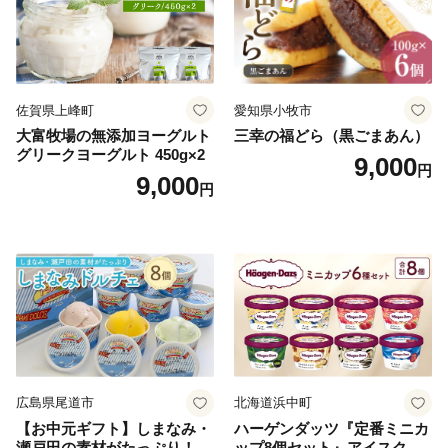
佐賀県上峰町
愛知県小牧市
大富牧場の無添加ヨーグルト
三幸の福どら（黒ごまあん）
グリークヨーグルト 450g×2
9,000
円
9,000
円
広島県尾道市
北海道浜中町
【お中元ギフト】しまなみ・
ハーゲンダッツ『定番ミニカ
瀬戸田の素材がたっぷり！ジ
ップ8個セット』アイスクリ