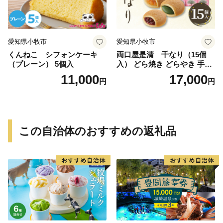
愛知県小牧市
愛知県小牧市
くんねこ シフォンケーキ
両口屋是清 千なり（15個
（プレーン） 5個入
入） どら焼き どらやき 手土
産 お土産 土産 丹波大納言小
11,000
17,000
円
円
豆 抹茶 林檎 りんご 慶事 お
祝い 法事 法要 詰め合わせ お
取り寄せ 瓢箪 豊臣秀吉 焼印
個包装 贈り物 老舗 お茶菓子
この自治体のおすすめの返礼品