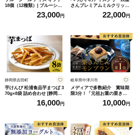
18個（12種類）| ブルーシー
さんプレミアムミルクリッチ
ルアイス ブルーシールアイ
12個（AP-01）（ 北海道アイ
23,000
22,000
円
円
スクリーム 着日指定可能 送
ス 北海道産アイス アイス ア
料無料 ジェラート 沖縄県 バ
イススイーツ アイスクリー
ースデー 贈り物 プレゼント
ム 北海道産アイスクリーム
誕生日 カップ 詰め合わせ バ
道産アイス 道産アイスクリ
ラエティ | バニラ チョコレー
ーム ギフト 詰合せ 詰め合わ
ト ストロベリー ピスタチオ
せ ふるさと納税 ）
バニラ＆クッキー ウベ 沖縄
紅イモ 塩ちんすこう 沖縄シ
ークヮーサー 沖縄黒糖 琉球
ロイヤルミルクティ 沖縄パ
イン
静岡県吉田町
岐阜県中津川市
芋けんぴ 松浦食品芋まつば 3
メディアで多数紹介 賞味期
70g×8袋 詰め合わせ [静岡伊
限3分！「元祖お重の栗きん
勢丹(松浦食品) 静岡県 吉田町
とんモンブラン」 【未来の
16,000
10,000
円
円
22424274] 芋ケンピ セット
ご褒美】スイーツ 栗 モンブ
小袋 個包装 小分け
ラン くりきんとん デザート
ご褒美 お取り寄せ くり お菓
子 菓子 F4N-2298