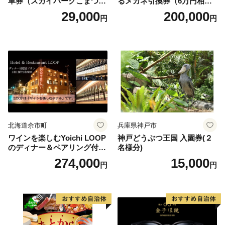
車券（スカイパークこまつ
るメガネ引換券（6万円相
翼） 駐車場 シャトルバスの
当） Platinum
29,000
200,000
円
円
りばすぐ 石川県 小松市
北海道余市町
兵庫県神戸市
ワインを楽しむYoichi LOOP
神戸どうぶつ王国 入園券(２
のディナー＆ペアリング付宿
名様分)
泊プラン＜デラックスツイン
274,000
15,000
円
円
＞