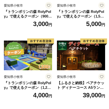
愛知県小牧市
愛知県小牧市
『トランポリンの森 RolyPol
『トランポリンの森 RolyPol
y』で使えるクーポン（900
y』で使えるクーポン（1,500
円）
円）
3,000
5,000
円
円
愛知県小牧市
愛知県小牧市
『トランポリンの森 RolyPol
【ふるさと納税】ペアチケッ
y』で使えるクーポン（1,200
ト ディナーコース A5ランク
円）
飛騨牛 コース 記念日 お誕生
4,000
39,000
円
円
日 特別な日 完全個室 ノンア
ルコール スパークリングワ
イン 1本付き デザート ドリ