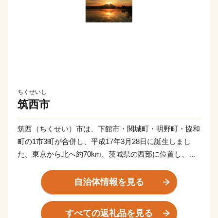
ちくせいし
筑西市
筑西（ちくせい）市は、下館市・関城町・明野町・協和
町の1市3町が合併し、平成17年3月28日に誕生しまし
た。東京から北へ約70km、茨城県の西部に位置し、鬼
怒川・小貝川などが南北に貫流した肥沃な田園地帯を形
成しています。特に農業が盛んで、特産の米、梨、こだ
自治体情報を見る
まスイカ、キュウリ、トマト、イチゴ、常陸そばは、全
国の消費者から高い評価を受けています。
すべての返礼品を見る