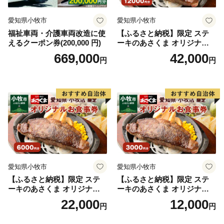
愛知県小牧市
愛知県小牧市
福祉車両・介護車両改造に使
【ふるさと納税】限定 ステ
えるクーポン券(200,000 円)
ーキのあさくま オリジナル
お食事券 12000円 お好きなメ
669,000
42,000
円
円
ニュー 好きなだけ コーンス
ープ カレー サラダ プリン ソ
フトクリーム デザート 愛知
県 小牧店 小牧市 チケット 送
料無料
愛知県小牧市
愛知県小牧市
【ふるさと納税】限定 ステ
【ふるさと納税】限定 ステ
ーキのあさくま オリジナル
ーキのあさくま オリジナル
お食事券 6000円 お好きなメ
お食事券 3000円 お好きなメ
22,000
12,000
円
円
ニュー 好きなだけ コーンス
ニュー 好きなだけ コーンス
ープ カレー サラダ プリン ソ
ープ カレー サラダ プリン ソ