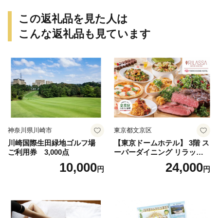
ンク セレブレ お食事券 愛知
県 小牧市 送料無料
この返礼品を見た人は
こんな返礼品も見ています
神奈川県川崎市
東京都文京区
川崎国際生田緑地ゴルフ場
【東京ドームホテル】 3階 ス
ご利用券 3,000点
ーパーダイニング リラッサ
ランチブッフェ お食事券 大
10,000
24,000
円
円
人1名様分 関東 東京 ご利用
券 ランチ 昼食 食事券 レスト
ラン ブッフェ 東京都 お食事
券