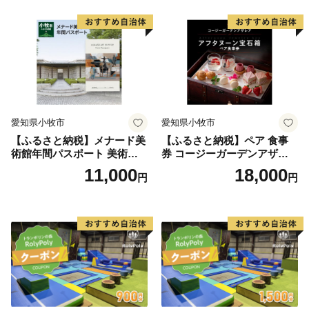
フトクリーム デザート 愛知
フトクリーム デザート 愛知
県 小牧店 小牧市 チケット 送
県 小牧店 小牧市 チケット 送
料無料
料無料
愛知県小牧市
愛知県小牧市
【ふるさと納税】メナード美
【ふるさと納税】ペア 食事
術館年間パスポート 美術館
券 コージーガーデンアザレ
メナード アート
ア アフタヌーン宝石箱 ホテ
11,000
18,000
円
円
ル特製 デザート 6種類 サン
ドウィッチ コーヒー または
紅茶 スイーツ アフタヌーン
ティー チケット 券 2名様分
お祝 誕生日 記念日 名鉄小牧
ホテル 愛知県 小牧市 送料無
料