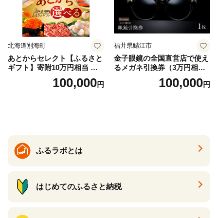
北海道別海町
福井県鯖江市
あとからセレクト【ふるさと
金子眼鏡の全国直営店で使え
ギフト】寄附10万円相当 あ
るメガネ引換券（3万円相
とから選べる！ ギフト いく
当） Bronze
100,000
100,000
円
円
ら ほたて 海鮮 牛肉 別海町
ケーキ アイス （ 後から 選べ
る カタログ カタログポイン
ト カタログギフト あとから
カタログ あとからカタログ
ポイント あとからカタログ
ギフト ふるさと納税 ）
ふるラボとは
はじめてのふるさと納税