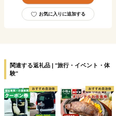
●筑西市イベント情報(予定)
・下館祇園まつり（下館駅前通り・羽黒神社ほか）7月
お気に入りに追加する
下旬
・あけのひまわりフェスティバル（筑西市明野地区）8
月下旬〜9月上旬
・どすこいペア（筑西市役所関城支所）9月上旬
・小栗判官まつり（筑西市協和地区）12月第一日曜日
・ダイヤモンド筑波（母子島遊水地）2月14日前後・10
月28前後
関連する返礼品 | "旅行・イベント・体
験"