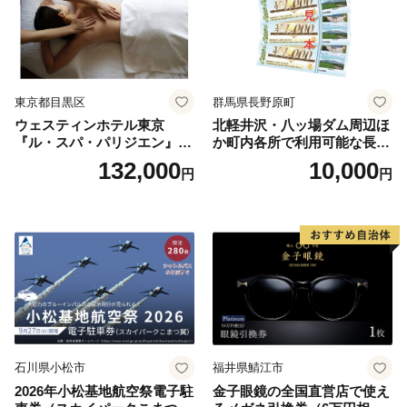
東京都目黒区
群馬県長野原町
ウェスティンホテル東京
北軽井沢・八ッ場ダム周辺ほ
『ル・スパ・パリジエン』選
か町内各所で利用可能な長野
べるボディセラピー90分/1名
原町ふるさと感謝券（3,000
132,000
10,000
円
円
円分）【トラベル 観光 旅行
お土産 群馬県 長野原町 北軽
井沢】
石川県小松市
福井県鯖江市
2026年小松基地航空祭電子駐
金子眼鏡の全国直営店で使え