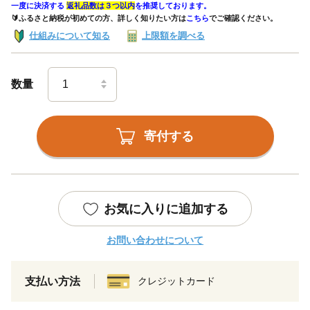
一度に決済する
返礼品数は３つ以内
を推奨しております。
🔰ふるさと納税が初めての方、詳しく知りたい方は
こちら
でご確認ください。
仕組みについて知る
上限額を調べる
数量
寄付する
お気に入りに追加する
お問い合わせについて
支払い方法
クレジットカード