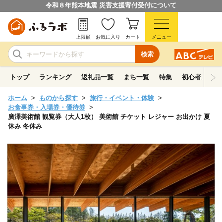
令和８年熊本地震 災害支援寄付受付について
上限額
お気に入り
カート
メニュー
検索
トップ
ランキング
返礼品一覧
まち一覧
特集
初心者ガイド
ホーム
ものから探す
旅行・イベント・体験
お食事券・入場券・優待券
廣澤美術館 観覧券（大人1枚） 美術館 チケット レジャー お出かけ 夏
休み 冬休み