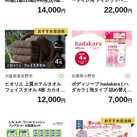
60箱(1箱220組(440枚))(5個入
ートイレ用 トイレットペー
り×12セット)【1256759】
パー（ダブル）64ロール(8ロ
14,000
22,000
円
円
ール×8パック) 開成町 トイレ
ットペーパーダブル 日用品
国産 新生活 ダブル SDGs 備
蓄 防災 エコ 消耗品 生活雑貨
生活用品 無香料 トイレット
ペーパー ダブル といれっと
ぺーぱー トイレ クレシア ト
イレットペーパー [BDBH002
-1]
大阪府泉佐野市
兵庫県小野市
ヒオリエ 上質ホテルタオル
ボディソープ hadakara ( ハ
フェイスタオル 4枚 カカオ
ダカラ ) 泡タイプ 詰め替え 4
【タオル 泉州タオル 吸水 普
40ml×4袋 ボディーソープ 泡
12,000
7,000
円
円
段使い 無地 シンプル 日用品
ボディソープ 泡 日用品 消耗
ふわふわ ふかふか 家族 たお
品 バス用品 大容量 いい 匂い
る 一人暮らし】
ボディ 保湿 LION ライオン
泡石鹸 石鹸 兵庫 兵庫県 小野
市