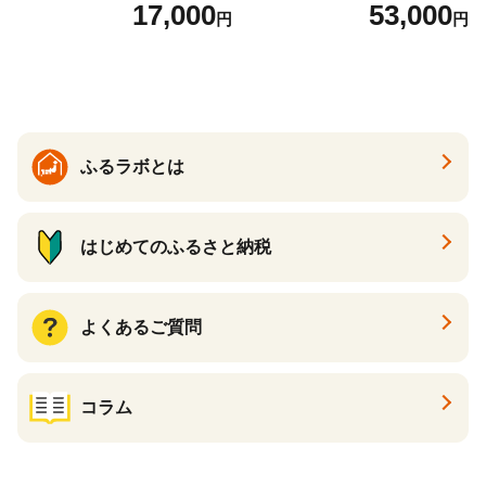
っかり香るフレッシュクリア
回 日本製 まとめ買い 防災
17,000
53,000
円
円
の香り ダブル 12ロール×6パ
常備品 日用雑貨 消耗品 生活
ック 72ロール 25m トイレ
必需品 大容量 備蓄 リサイク
ットペーパー パルプ100％ 消
ル ティッシュ ペーパー まと
臭 防臭 日用品 消耗品 備蓄
め買い 雑貨 倶知安町
ふるラボとは
はじめてのふるさと納税
よくあるご質問
コラム