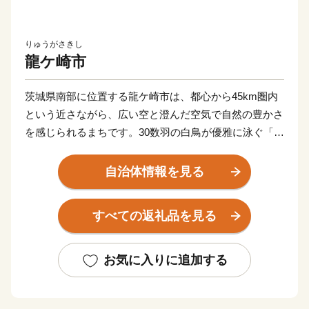
りゅうがさきし
龍ケ崎市
茨城県南部に位置する龍ケ崎市は、都心から45km圏内
という近さながら、広い空と澄んだ空気で自然の豊かさ
を感じられるまちです。30数羽の白鳥が優雅に泳ぐ「牛
久沼」は、龍ケ崎を代表する自然環境のひとつ。
また、「まち全体で子どもを育てたい！そして子育てを
自治体情報を見る
支えたい！」そんな想いを実現するべく、結婚、妊娠、
出産、育児、教育、それぞれのステージに応じたさまざ
すべての返礼品を見る
まな支援策を展開しています。そして、これからも「子
どもを産み、育てるなら龍ケ崎」と思ってもらえるよう
なまちづくりを進めていきます。
お気に入りに追加する
そんな龍ケ崎市は、一大商業のまちとして名を馳せた時