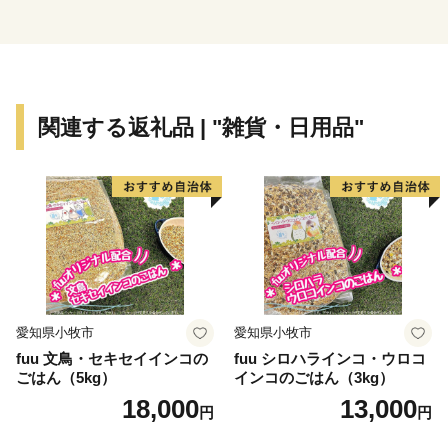
代もあることから、こだわりの職人が作る老舗の品や、
若手職人が新たな風を吹き込み送り出した品々が数多く
あります。それらの品々を、ご寄附へのお礼として贈ら
せていただきます。
関連する返礼品 | "雑貨・日用品"
愛知県小牧市
愛知県小牧市
fuu 文鳥・セキセイインコの
fuu シロハラインコ・ウロコ
ごはん（5kg）
インコのごはん（3kg）
18,000
13,000
円
円