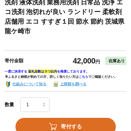
洗剤 液体洗剤 業務用洗剤 日常品 洗浄 エ
コ洗剤 泡切れが良い ランドリー 柔軟剤
店舗用 エコ すすぎ１回 節水 節約 茨城県
龍ケ崎市
42,000
寄付金額
在庫あり
円
一度に決済する
返礼品数は３つ以内
を推奨しております。
🔰ふるさと納税が初めての方、詳しく知りたい方は
こちら
でご確認ください。
仕組みについて知る
上限額を調べる
数量
寄付する