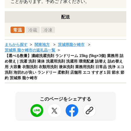
ことがあります。予めご了承ください。
配送
常温
冷蔵
冷凍
まちから探す
関東地方
茨城県龍ケ崎市
茨城県 龍ケ崎市の返礼品一覧
【選べる数量】濃縮洗濯洗剤 ランドリーム 15kg (5kg×3個) 業務用 詰
め替え | 洗濯 洗剤 液体 洗濯用洗剤 洗濯用 環境配慮 詰替え 詰め替え
用 大容量 衣類洗剤 衣類用洗剤 液体洗剤 業務用洗剤 日常品 洗浄 エコ
洗剤 泡切れが良い ランドリー 柔軟剤 店舗用 エコ すすぎ１回 節水 節
約 茨城県 龍ケ崎市
このページをシェアする