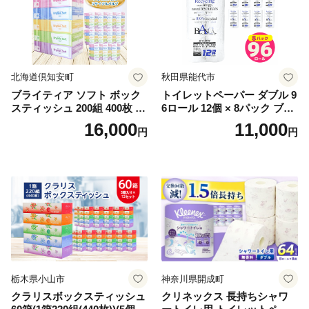
北海道倶知安町
秋田県能代市
ブライティア ソフト ボック
トイレットペーパー ダブル 9
スティッシュ 200組 400枚 60
6ロール 12個 × 8パック ブラ
箱 日本製 まとめ買い ティッ
ンカ 再生紙 100％ 芯あり 日
16,000
11,000
円
円
シュ リサイクル 長持 防災 常
用品 消耗品 無香料 生活用品
備品 日用雑貨 消耗品 生活必
備蓄 秋田県 能代市 送料無料
需品 備蓄 ペーパー 紙 北海道
《能代製紙》
倶知安町 日用品
栃木県小山市
神奈川県開成町
クラリスボックスティッシュ
クリネックス 長持ちシャワ