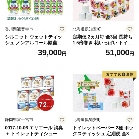
香川県観音寺市
北海道倶知安町
シルコット ウェットティッ
定期便 2ヵ月毎 全3回 長持ち
シュ ノンアルコール除菌詰
1.5倍巻き 花いっぱい トイレ
替（43枚×3P）×24袋 日用品
ットペーパー ダブル 45ｍ 計
39,000
51,000
円
円
おもちゃ 拭き取り 手拭き 外
72ロール 全18種 花柄 プリン
出時 お出かけ時 食事前 緑茶
ト ハーブ 香り付き 日本製 ま
カテキン配合
とめ買い 防災 常備品 ペーパ
ー 消耗品 備蓄 送料無料 北海
道 倶知安町 日用品
静岡県富士宮市
北海道倶知安町
0017-10-06 エリエール 消臭
トイレットペーパー 2種 ボッ
＋ トイレットティシュー し
クスティッシュ 定期便 全3