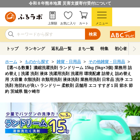
令和８年熊本地震 災害支援寄付受付について
上限額
お気に入り
カート
メニュー
検索
トップ
ランキング
返礼品一覧
まち一覧
特集
初心者ガイド
ホーム
ものから探す
雑貨・日用品
その他雑貨・日用品
【選べる数量】濃縮洗濯洗剤 ランドリーム 15kg (5kg×3個) 業務用 詰
め替え | 洗濯 洗剤 液体 洗濯用洗剤 洗濯用 環境配慮 詰替え 詰め替え
用 大容量 衣類洗剤 衣類用洗剤 液体洗剤 業務用洗剤 日常品 洗浄 エコ
洗剤 泡切れが良い ランドリー 柔軟剤 店舗用 エコ すすぎ１回 節水 節
約 茨城県 龍ケ崎市