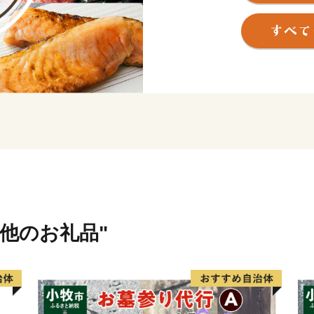
文化復興・創造の拠点とし
見どころ満載の白老町へ是
の他のお礼品"