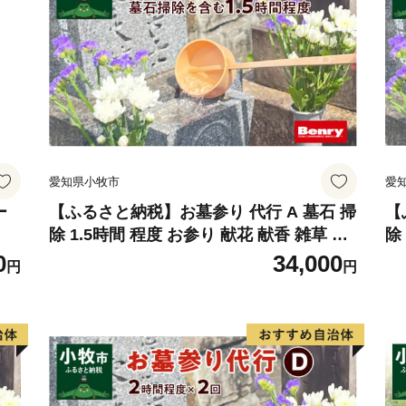
愛知県小牧市
愛
ー
【ふるさと納税】お墓参り 代行 A 墓石 掃
【
除 1.5時間 程度 お参り 献花 献香 雑草 除
除
去 処分 草抜き 清掃 お手入れ 水洗い 水拭
草
0
34,000
円
円
き 汚れ落とし 代行サービス 和形墓石 洋
水
型墓石 デザイン墓石 愛知県 小牧市
洋