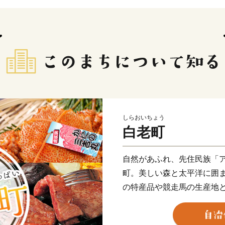
しらおいちょう
白老町
自然があふれ、先住民族「
町。美しい森と太平洋に囲
の特産品や競走馬の生産地
また、2020年には北海道
博物館、国立民族共生公園