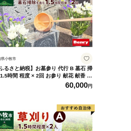
知県小牧市
ふるさと納税】お墓参り 代行 B 墓石 掃
 1.5時間 程度 × 2回 お参り 献花 献香 雑
 除去 処分 草抜き 清掃 お手入れ 水洗い
60,000
円
拭き 汚れ落とし 代行サービス 和形墓石
型墓石 デザイン墓石 愛知県 小牧市