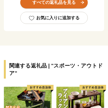
すべての返礼品を見る
工の生産地です。
もちろん、その技術は世界を牽引しており、なんと、
燕産の金属洋食器がノーベル賞授賞式の晩餐会で使用さ
お気に入りに追加する
れています！その他、APECでの各国首脳へのお土産と
して燕市の製品が採用されるなど、燕製品は高い評価を
受けています。
燕産の金属洋食器・金属ハウスウェアを使えば、ご家
庭での食事も高級レストランでのディナーに早がわり！
そのほか、伝統工芸品の鎚起銅器、美味しいお米をは
じめとした農産物も多数取りそろえております。燕産品
関連する返礼品 | "スポーツ・アウトド
で、日々の生活にアクセントをつけてみてはいかがです
ア"
か？