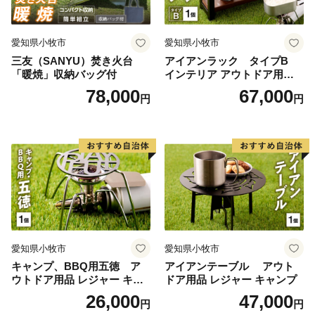
愛知県小牧市
愛知県小牧市
三友（SANYU）焚き火台
アイアンラック タイプB
「暖焼」収納バッグ付
インテリア アウトドア用品
レジャー キャンプ
78,000
67,000
円
円
愛知県小牧市
愛知県小牧市
キャンプ、BBQ用五徳 ア
アイアンテーブル アウト
ウトドア用品 レジャー キャ
ドア用品 レジャー キャンプ
ンプ バーベキュー BBQ 五徳
26,000
47,000
円
円