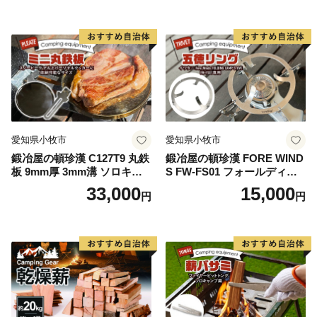
愛知県小牧市
愛知県小牧市
鍛冶屋の頓珍漢 C127T9 丸鉄
鍛冶屋の頓珍漢 FORE WIND
板 9mm厚 3mm溝 ソロキャ
S FW-FS01 フォールディン
ンプ用 専用ハンドル付き ス
グ キャンプストーブ専用 五
33,000
15,000
円
円
ノーピーク アルミパーソナ
徳リング
ルクッカーサイズ