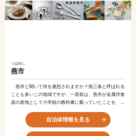
つばめし
燕市
燕市と聞いて何を連想されますか？燕三条と呼ばれる
ことも多いこの地域ですが、一昔前は、燕市が金属洋食
器の産地として小学校の教科書に載っていたことを、覚
えている方も多いと思います。現在でも、スプーンやナ
イフなどの金属洋食器の国内生産シェアは90％以上を占
自治体情報を見る
め、鍋やフライパン、包丁をはじめとした金属ハウスウ
ェアは全国生産額の約90%を占める、世界有数の金属加