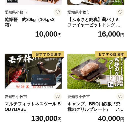
愛知県小牧市
愛知県小牧市
乾燥薪 約20kg（10kg×2
【ふるさと納税】薪バサミ
箱）
ファイヤーピットトング ソ
ロキャンプ用 コンパクト ス
10,000
16,000
円
円
テンレス材 軽量 アウトドア
BBQ グランピング 強度を維
持 掴みやすい工夫 サビに強
い 繰り返し使える 日本製 安
心 鍛冶屋の頓珍漢 愛知県 送
料無料
愛知県小牧市
愛知県小牧市
マルチフィットネスツール B
キャンプ、BBQ用鉄板『究
ODYBASE
極のグリルプレート』 アウ
トドア用品 レジャー キャン
130,000
40,000
円
円
プ バーベキュー BBQ 鉄板