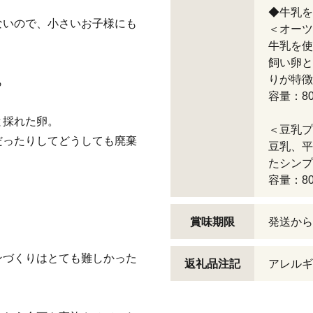
◆牛乳を
ないので、小さいお子様にも
＜オーツ
牛乳を使
飼い卵と
りが特徴
ら
容量：80
と採れた卵。
＜豆乳プ
だったりしてどうしても廃棄
豆乳、平
たシンプ
容量：80
賞味期限
発送から
ンづくりはとても難しかった
返礼品注記
アレルギ