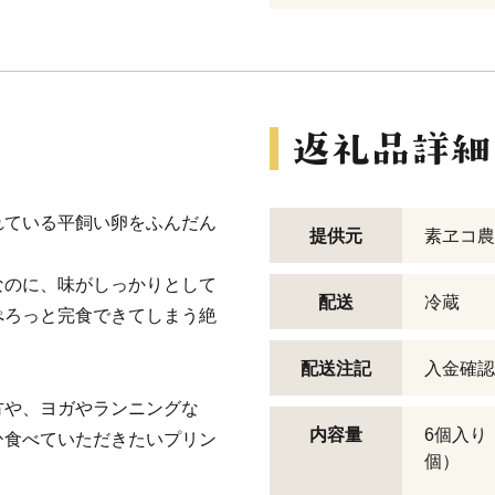
れている平飼い卵をふんだん
提供元
素ヱコ農
なのに、味がしっかりとして
配送
冷蔵
ぺろっと完食できてしまう絶
配送注記
入金確認
方や、ヨガやランニングな
内容量
6個入り
ひ食べていただきたいプリン
個）