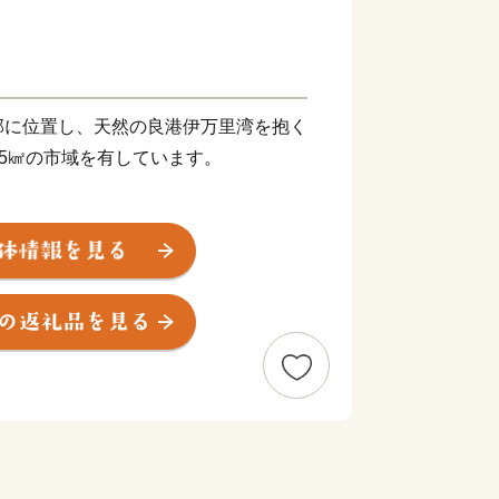
部に位置し、天然の良港伊万里湾を抱く
.25㎢の市域を有しています。
して栄え、「古伊万里文化」の香りが漂
で見ることができる風光明媚なまちで
牛は、肉質はきめ細かで柔らかく、とろ
由緒ある枝肉共励会で多くの賞に輝くな
物です。
元が軒を連ねており、楽しみながら散策