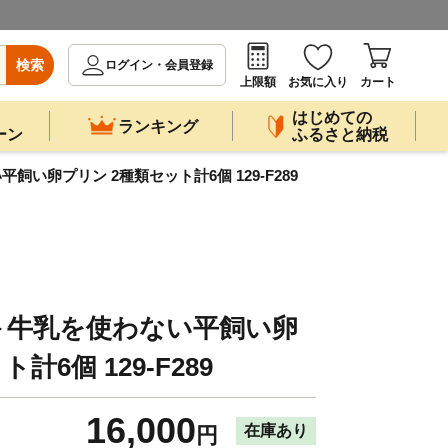
検索
ログイン・会員登録
上限額
お気に入り
カート
はじめての
ランキング
ーン
ふるさと納税
い卵プリン 2種類セット計6個 129-F289
＞牛乳を使わない平飼い卵
計6個 129-F289
16,000
在庫あり
円