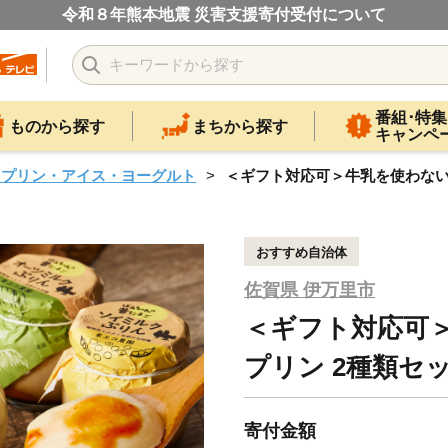
令和８年熊本地震 災害支援寄付受付について
番組･特集
ものから探す
まちから探す
キャンペ
・プリン・アイス・ヨーグルト
＜ギフト対応可＞牛乳を使わない平飼
おすすめ自治体
佐賀県 伊万里市
＜ギフト対応可
プリン 2種類セット
寄付金額