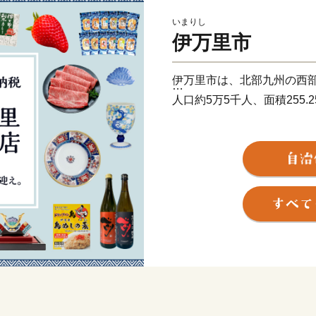
いまりし
伊万里市
伊万里市は、北部九州の西
人口約5万5千人、面積255
古伊万里や石炭の積出港と
う焼き物などを市内の随所
す。
全国的に評判の高い伊万里
けるほどの美味しさです。
ど、伊万里を代表する特産
大川内山は、伊万里焼の窯