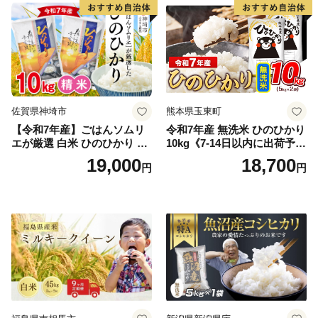
野町産 Elevation
佐賀県神埼市
熊本県玉東町
【令和7年産】ごはんソムリ
令和7年産 無洗米 ひのひかり
エが厳選 白米 ひのひかり 10
10kg《7-14日以内に出荷予定
kg【神埼市産 米 お米 精米 白
(土日祝除く)》コメ 米 無洗米
19,000
18,700
円
円
米 10kg 5kg×2 ひのひかり ブ
令和7年産 高レビュー｜人気
ランド米 食味鑑定士】(H063
米 熊本県産米 お米 生活応援
164)
米