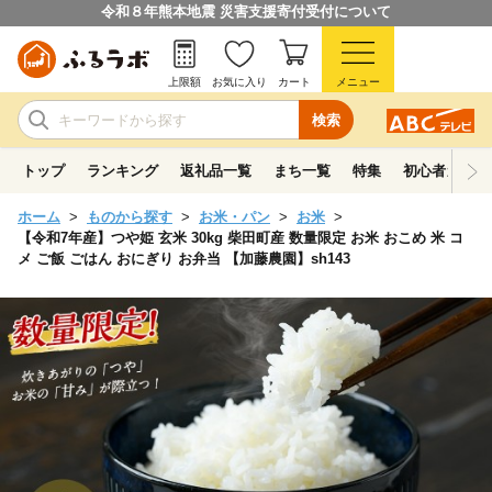
令和８年熊本地震 災害支援寄付受付について
上限額
お気に入り
カート
メニュー
検索
トップ
ランキング
返礼品一覧
まち一覧
特集
初心者ガイド
ホーム
ものから探す
お米・パン
お米
【令和7年産】つや姫 玄米 30kg 柴田町産 数量限定 お米 おこめ 米 コ
メ ご飯 ごはん おにぎり お弁当 【加藤農園】sh143