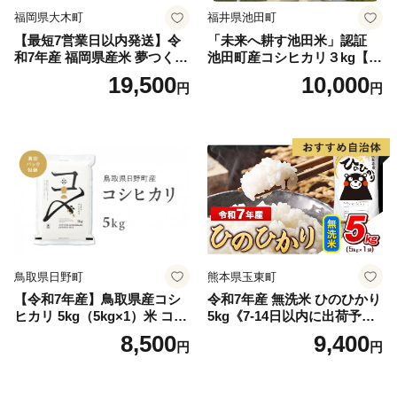
福岡県大木町
福井県池田町
【最短7営業日以内発送】令
「未来へ耕す池田米」認証
和7年産 福岡県産米 夢つくし
池田町産コシヒカリ３kg【お
15kg 精米 ※北海道・沖縄・
1人様につき３セットまで】
19,500
10,000
円
円
離島は配送不可
鳥取県日野町
熊本県玉東町
【令和7年産】鳥取県産コシ
令和7年産 無洗米 ひのひかり
ヒカリ 5kg（5kg×1）米 コシ
5kg《7-14日以内に出荷予定
ヒカリ こしひかり お米 白米
(土日祝除く)》コメ 米 無洗米
8,500
9,400
円
円
精米 5キロ おこめ こめ コメ
高レビュー｜人気米 熊本県
真空パック包装 真空包装 長
産米 お米 生活応援米
期保存 単一原料米 鳥取県日