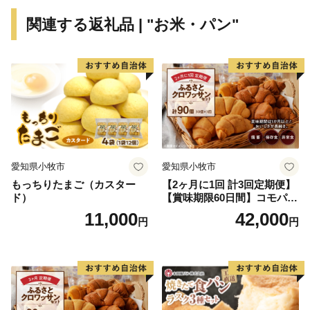
関連する返礼品 | "お米・パン"
愛知県小牧市
愛知県小牧市
もっちりたまご（カスター
【2ヶ月に1回 計3回定期便】
ド）
【賞味期限60日間】コモパ
ン ふるさとクロワッサンセ
11,000
42,000
円
円
ット（計90個）／災害用備蓄
保存食 非常食 防災グッズに
も