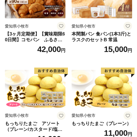
愛知県小牧市
愛知県小牧市
【3ヶ月定期便】【賞味期限6
本間製パン 食パン(1本3斤)と
0日間】コモパン ふるさと
ラスクのセットB 常温
クロワッサンセット（計90
42,000
15,000
円
円
個）／災害用備蓄 保存食 非
常食 防災グッズにも
愛知県小牧市
愛知県小牧市
もっちりたまご アソート
もっちりたまご（プレーン）
（プレーン/カスタード/塩バ
11,000
円
ター/小倉バター）