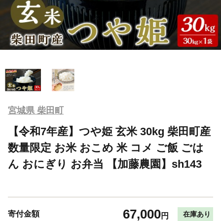
宮城県 柴田町
【令和7年産】つや姫 玄米 30kg 柴田町産
数量限定 お米 おこめ 米 コメ ご飯 ごは
ん おにぎり お弁当 【加藤農園】sh143
67,000
寄付金額
在庫あり
円