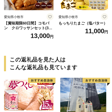
愛知県小牧市
愛知県小牧市
【賞味期限60日間】コモパ
もっちりたまご（塩バター）
ン クロワッサンセット(30
11,000
円
個入り)／災害用備蓄 保存食
13,000
円
非常食 防災グッズにも
この返礼品を見た人は
こんな返礼品も見ています