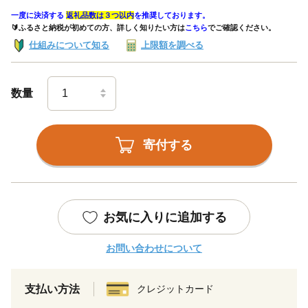
一度に決済する
返礼品数は３つ以内
を推奨しております。
🔰ふるさと納税が初めての方、詳しく知りたい方は
こちら
でご確認ください。
仕組みについて知る
上限額を調べる
数量
寄付する
お気に入りに追加する
お問い合わせについて
支払い方法
クレジットカード