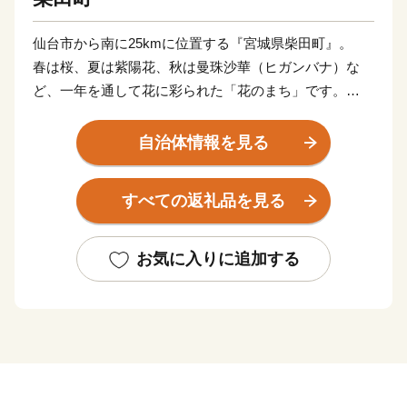
仙台市から南に25kmに位置する『宮城県柴田町』。
春は桜、夏は紫陽花、秋は曼珠沙華（ヒガンバナ）な
ど、一年を通して花に彩られた「花のまち」です。
特に桜は全国屈指の名所として知られており、中でも
自治体情報を見る
「さくら名所百選」のひとつに認定された「船岡城址公
園（ふなおかじょうしこうえん）」や白石川沿いに広が
すべての返礼品を見る
る「一目千本桜（ひとめせんぼんざくら）」には毎年内
外から多くの花見客が訪れにぎわっています。
平成27年3月にはこの2つの名所を繋ぐ「しばた千桜橋
お気に入りに追加する
（せんおうきょう）」が開通。2つの名所を楽しめるス
ポットとなっています。
このほかにも町内には桜を楽しめるスポットが多くある
ことから、桜の名所としての人気が更に高まっていま
す。