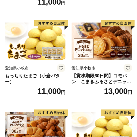
11,000
円
愛知県小牧市
愛知県小牧市
もっちりたまご（小倉バタ
【賞味期限60日間】コモパ
ー）
ン こまきふるさとデニッシ
ュセット（20個入り）／災害
11,000
13,000
円
円
用備蓄 保存食 非常食 防災グ
ッズにも