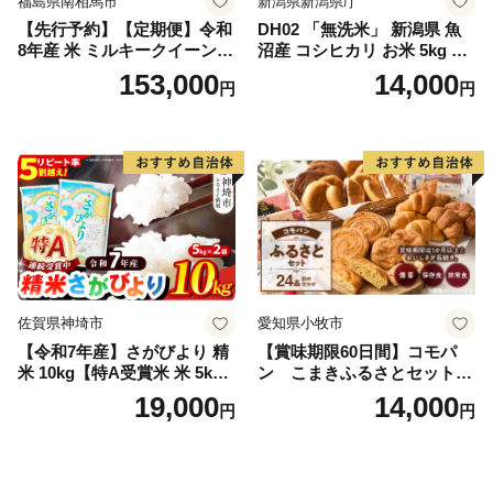
福島県南相馬市
新潟県新潟県庁
【先行予約】【定期便】令和
DH02 「無洗米」 新潟県 魚
8年産 米 ミルキークイーン
沼産 コシヒカリ お米 5kg こ
白米 45kg (5kg×9回) | ミルキ
しひかり 精米 米（お米の美
153,000
14,000
円
円
ークイーン 米5kg 福島 福島
味しい炊き方ガイド付き）
県産 福島産 精米 お米 米 コ
メ 武田ファーム サムランド
福島県 南相馬市 cu006-ae
佐賀県神埼市
愛知県小牧市
【令和7年産】さがびより 精
【賞味期限60日間】コモパ
米 10kg【特A受賞米 米 5kg×
ン こまきふるさとセット
2袋 お米 コメ こめ 国産 美味
（24個入り）／災害用備蓄
19,000
14,000
円
円
しい ブランド米 人気 ランキ
保存食 非常食 防災グッズに
ング 増田米穀】(H015224)
も