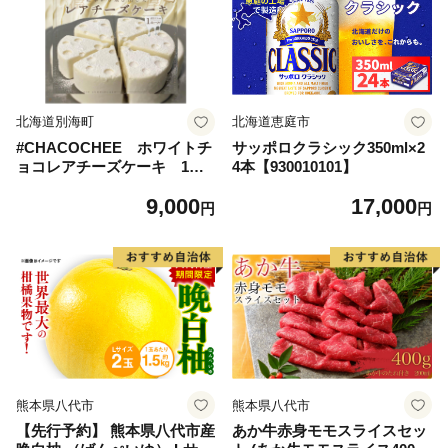
北海道別海町
北海道恵庭市
#CHACOCHEE ホワイトチ
サッポロクラシック350ml×2
ョコレアチーズケーキ 1ホ
4本【930010101】
ール(直径15cm)（北海道,別
9,000
17,000
海町,チーズ,ちーず,チーズケ
円
円
ーキ,ふるさと納税）
熊本県八代市
熊本県八代市
【先行予約】 熊本県八代市産
あか牛赤身モモスライスセッ