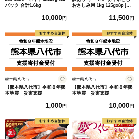
パック 合計1.6kg
おさしみ用 1kg 125gx8p [足
利本店 宮城県 気仙沼市 2056
10,000
11,500
4313] 魚 魚介類 鮭 お刺し身
円
円
刺し身 刺身 生 生食 個包装
チリ銀鮭 銀鮭 海鮮 海鮮丼 魚
介
熊本県八代市
熊本県八代市
【熊本県八代市】令和８年熊
【熊本県八代市】令和８年熊
本地震 災害支援
本地震 災害支援
1,000
10,000
円
円