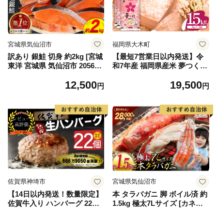
宮城県気仙沼市
福岡県大木町
訳あり 銀鮭 切身 約2kg [宮城
【最短7営業日以内発送】令
東洋 宮城県 気仙沼市 205649
和7年産 福岡県産米 夢つくし
91] 鮭 魚介類 海鮮 訳アリ 規
15kg 精米 ※北海道・沖縄・
12,500
19,500
格外 不揃い さけ サケ 鮭切身
離島は配送不可
円
円
シャケ 切り身 冷凍 家庭用 お
かず 弁当 支援 サーモン 銀鮭
切り身 魚 わけあり
佐賀県神埼市
宮城県気仙沼市
【14日以内発送！数量限定】
本 タラバガニ 脚 ボイル済 約
佐賀牛入り ハンバーグ 22個
1.5kg 極太7Lサイズ [カネダ
2.6kg(120g×22個)【佐賀牛 黒
イ 宮城県 気仙沼市 2056432