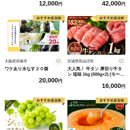
12,000
42,000
毛和牛 ブランド牛 九州 ハン
6] カニ かに 蟹 たらばがに た
円
円
バーグ 牛肉 豚肉 国産 お弁当
らば蟹 タラバ蟹 たらば タラ
おかず 惣菜 おすすめ 人気】
バ ボイル
(H083106)
大阪府貝塚市
宮城県気仙沼市
ワケあり水なす２０個
大人気！ 牛タン 厚切り牛タ
ン 塩味 1kg (500g×2) [モ〜ラ
20,000
ンド 宮城県 気仙沼市 205646
円
16,000
60] 肉 牛肉 精肉 牛たん 牛タ
円
ン塩 牛たん塩 冷凍 焼肉 BB
Q アウトドア バーベキュー
厚切り タン