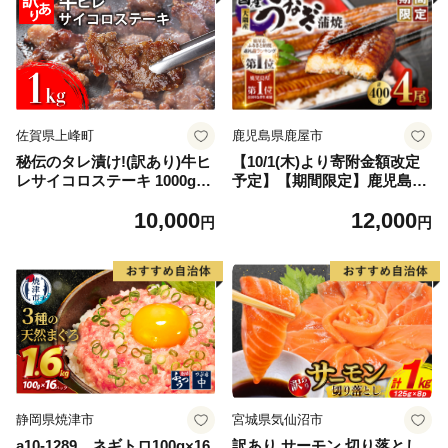
佐賀県上峰町
鹿児島県鹿屋市
秘伝のタレ漬け!(訳あり)牛ヒ
【10/1(木)より寄附金額改定
レサイコロステーキ 1000g
予定】【期間限定】鹿児島県
【B-1098-AS】
大隅産うなぎ蒲焼4尾（400
10,000
12,000
g） KN007-023
円
円
静岡県焼津市
宮城県気仙沼市
a10-1289 ネギトロ100g×16
訳あり サーモン 切り落とし