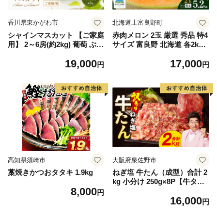
香川県東かがわ市
北海道上富良野町
シャインマスカット 【ご家庭
赤肉メロン 2玉 厳選 秀品 特4
用】 2～6房(約2kg) 葡萄 ぶど
サイズ 富良野 北海道 各2kg
う ブドウ フルーツ 果物 くだ
～2.6kg 2玉 セット ファーム
19,000
17,000
もの 果実 旬の果物 旬のフル
富良野 メロン めろん 果物 く
円
円
ーツ 香川 香川県 東かがわ市
だもの フルーツ デザート 旬
の果物 旬のフルーツ
高知県須崎市
大阪府泉佐野市
藁焼きかつおタタキ 1.9kg
ねぎ塩 牛たん（成型）合計 2
kg 小分け 250g×8P【牛タン
8,000
牛肉 焼肉用 薄切り 訳あり サ
円
16,000
イズ不揃い】
円