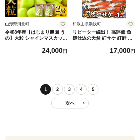
山形県河北町
和歌山県湯浅町
令和8年産【はじまり農園 う
リピーター続出！ 高評価 魚
の】大粒 シャインマスカット
鶴仕込の天然 紅サケ 紅鮭 鮭
２房（約700g×2房） 山形県
サーモン 切身 切り身 約1kg
24,000
17,000
河北町産 【河北町観光物産協
レビュー高評価 小分け 真空
円
円
会】 ka002-004-r8
パック 梅酒 真昆布 使用 だし
まろやか 天然 鮭 魚 海の幸
海鮮 魚介 食品 食べ物 おかず
お弁当 水産加工品 冷凍 グル
メ お取り寄せ 和歌山県 湯浅
町 送料無料_G7317
1
2
3
4
5
次へ