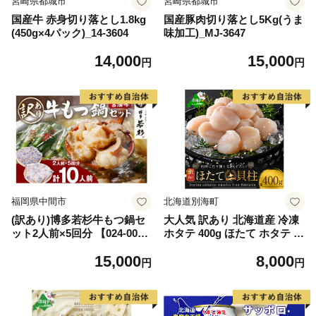
宮崎県都城市
宮崎県都城市
国産牛 赤身切り落とし1.8kg
国産豚肉切り落とし5Kg(うま
(450g×4パック)_14-3604
味加工)_MJ-3647
14,000
15,000
円
円
福岡県中間市
北海道別海町
(訳あり)博多若杉牛もつ鍋セ
大人気 訳あり 北海道産 冷凍
ット2人前×5回分 【024-002
ホタテ 400g ほたて ホタテ 帆
7】
立 貝柱 海鮮 魚介類 刺身 大
15,000
8,000
粒 天然 海鮮 ランキング 大人
円
円
気 人気 おすすめ 訳あり ）