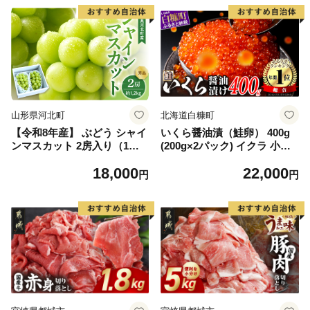
山形県河北町
北海道白糠町
【令和8年産】 ぶどう シャイ
いくら醤油漬（鮭卵） 400g
ンマスカット 2房入り（1房6
(200g×2パック) イクラ 小分
00g前後） 秀品 山形県河北町
け いくら醤油漬 鮭いくら い
18,000
22,000
産【山形eLab】 ka074-023-r
くら醤油漬け 鮭 鮭卵 ikura
円
円
8
醤油いくら 冷凍いくら いく
ら北海道 醤油鮭いくら 人気
大好評品 北海道 白糠町