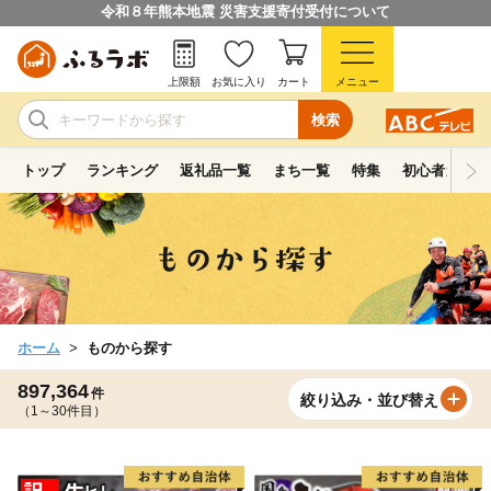
令和８年熊本地震 災害支援寄付受付について
上限額
お気に入り
カート
メニュー
検索
トップ
ランキング
返礼品一覧
まち一覧
特集
初心者ガイド
ホーム
ものから探す
897,364
件
絞り込み・並び替え
（1～30件目）