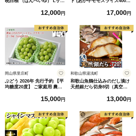
晩白柚 （ばんぺいゆ） Lサイ
ト (あか牛モモスライス400
ズ 2玉 柑橘 みかん 果物 くだ
g、あか牛のたれ200ml付き)
12,000
17,000
もの フルーツ おやつ 特産 熊
円
円
本県 八代市 【2026年12月上
旬より順次発送】
岡山県里庄町
和歌山県湯浅町
ぶどう 2026年 先行予約 【平
和歌山魚鶴仕込みのだし漬け
均糖度20度】 ご家庭用 農家
天然銀だら切身8切（真空パ
こだわりの シャイン マスカ
ック入） 約720g 小分け 独自
15,000
13,000
ット 2～3房 合計約1.2kg ブ
製法 良質な脂 ふっくら 柔ら
円
円
ドウ 葡萄 岡山県産 国産 フル
かい 身質 甘み 旨味 白身魚の
ーツ 果物 【 Nini farm 農家
トロ 梅酒 北海道南産 真こん
直送 】
ぶ だし漬け 煮付け ムニエル
味噌漬け 鍋物 冷凍 湯浅町 送
料無料_G7334