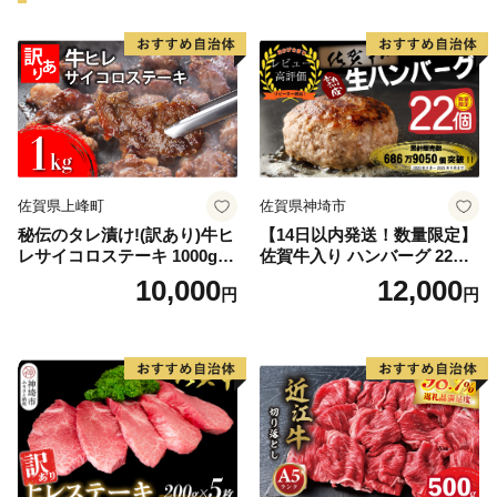
佐賀県上峰町
佐賀県神埼市
秘伝のタレ漬け!(訳あり)牛ヒ
【14日以内発送！数量限定】
レサイコロステーキ 1000g
佐賀牛入り ハンバーグ 22個
【B-1098-AS】
2.6kg(120g×22個)【佐賀牛
10,000
12,000
円
円
黒毛和牛 ブランド牛 九州 ハ
ンバーグ 牛肉 豚肉 国産 お弁
当 おかず 惣菜 おすすめ 人
気】(H083106)