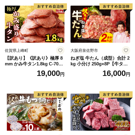
厚切り タン
佐賀県上峰町
大阪府泉佐野市
【訳あり】《訳あり》極厚 8
ねぎ塩 牛たん（成型）合計 2
mm かみ牛タン1.8kg C-709-
kg 小分け 250g×8P【牛タン
AS
牛肉 焼肉用 薄切り 訳あり サ
19,000
16,000
円
円
イズ不揃い】