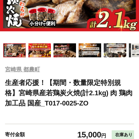
宮崎県 都農町
生産者応援！【期間・数量限定特別規
格】宮崎県産若鶏炭火焼(計2.1kg) 肉 鶏肉
加工品 国産_T017-0025-ZO
15,000
寄付金額
在庫あり
円