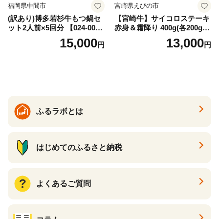
福岡県中間市
宮崎県えびの市
(訳あり)博多若杉牛もつ鍋セ
【宮崎牛】サイコロステーキ
ット2人前×5回分 【024-002
赤身＆霜降り 400g(各200g×
7】
１P 計2P) 真空パック 冷凍
15,000
13,000
円
円
ふるラボとは
はじめてのふるさと納税
よくあるご質問