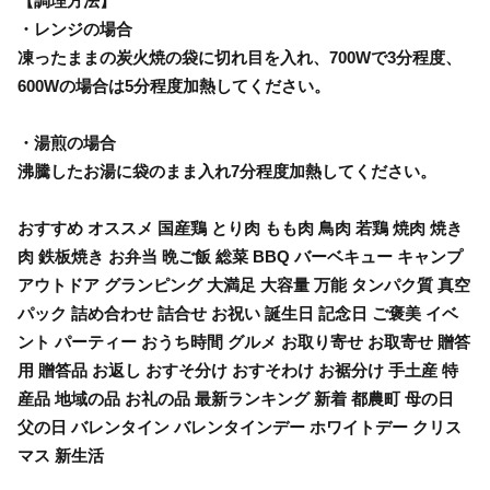
【調理方法】
・レンジの場合
凍ったままの炭火焼の袋に切れ目を入れ、700Wで3分程度、
600Wの場合は5分程度加熱してください。
・湯煎の場合
沸騰したお湯に袋のまま入れ7分程度加熱してください。
おすすめ オススメ 国産鶏 とり肉 もも肉 鳥肉 若鶏 焼肉 焼き
肉 鉄板焼き お弁当 晩ご飯 総菜 BBQ バーベキュー キャンプ
アウトドア グランピング 大満足 大容量 万能 タンパク質 真空
パック 詰め合わせ 詰合せ お祝い 誕生日 記念日 ご褒美 イベ
ント パーティー おうち時間 グルメ お取り寄せ お取寄せ 贈答
用 贈答品 お返し おすそ分け おすそわけ お裾分け 手土産 特
産品 地域の品 お礼の品 最新ランキング 新着 都農町 母の日
父の日 バレンタイン バレンタインデー ホワイトデー クリス
マス 新生活