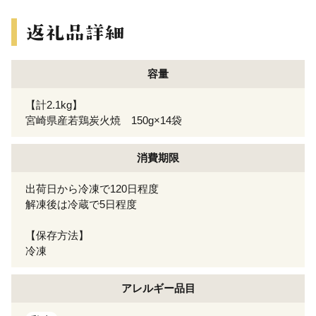
容量
【計2.1kg】
宮崎県産若鶏炭火焼 150g×14袋
消費期限
出荷日から冷凍で120日程度
解凍後は冷蔵で5日程度
【保存方法】
冷凍
アレルギー
品目