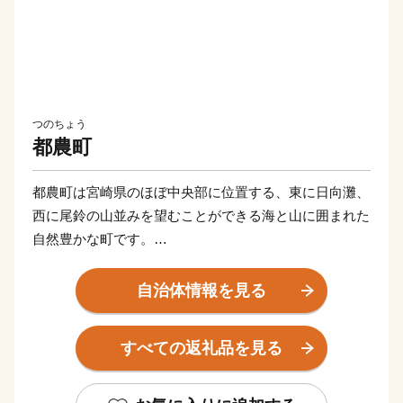
つのちょう
都農町
都農町は宮崎県のほぼ中央部に位置する、東に日向灘、
西に尾鈴の山並みを望むことができる海と山に囲まれた
自然豊かな町です。
豊富な海の幸・山の幸のなかでも、地元産ぶどうにこだ
わった『都農ワイン』は、国内での度重なる受賞歴に加
自治体情報を見る
え、世界的に権戚のあるワイン百科『Wine Report』で
も紹介されるなど、世界からも高い評価を受けていま
すべての返礼品を見る
す。
そのほか、内閣総理大臣賞4連覇を果たした『宮崎牛』
をはじめ、『農の都』という名にふさわしく、野菜や果