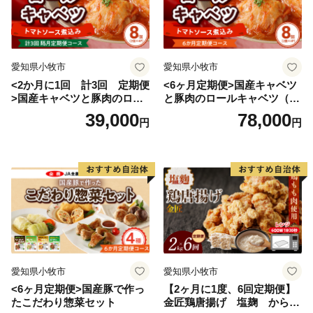
◇一部離島にはクール便でのお届けができかねる地域が
ございます。
◇万一、お礼の品に破損・汚損・不良およびご注文と異
なる場合は、必ず状態が確認できる写真などをメールに
愛知県小牧市
愛知県小牧市
てお送りください。
<2か月に1回 計3回 定期便
<6ヶ月定期便>国産キャベツ
>国産キャベツと豚肉のロー
と豚肉のロールキャベツ（4P
ルキャベツ（4P入り）
入り）
39,000
78,000
円
円
愛知県小牧市
愛知県小牧市
<6ヶ月定期便>国産豚で作っ
【2ヶ月に1度、6回定期便】
たこだわり惣菜セット
金匠鶏唐揚げ 塩麹 からあ