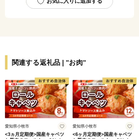
お気に入りに追加する
実、畜産物などのさまざまな農産物が生産されており、
食の宝庫として注目されています。『農の都』都農町の
魅力をぜひ、ご堪能ください。
◆受領証明書およびワンストップ特例申請書について
受領証明書・ワンストップ特例申請書のお届けは、入金
確認後1～2週間程度を目途に、お礼の品とは別でお送り
関連する返礼品 | "お肉"
いたします。
ワンストップ特例申請を希望される方には返信用封筒を
同封しております。
なお、申請後に氏名や住所変更等が生じた場合はご連絡
ください。
【ワンストップ特例申請書の送付先】
〒889-1201
愛知県小牧市
愛知県小牧市
宮崎県児湯郡都農町大字川北1432-15
<3ヵ月定期便>国産キャベツ
<6ヶ月定期便>国産キャベツ
都農町ふるさと納税 ワンストップ受付センター 宛