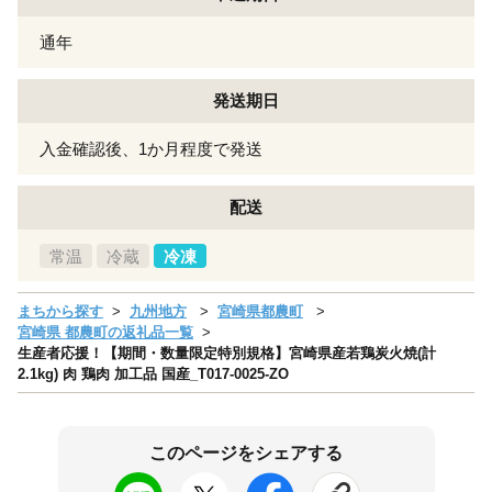
通年
発送期日
入金確認後、1か月程度で発送
配送
常温
冷蔵
冷凍
まちから探す
九州地方
宮崎県都農町
宮崎県 都農町の返礼品一覧
生産者応援！【期間・数量限定特別規格】宮崎県産若鶏炭火焼(計
2.1kg) 肉 鶏肉 加工品 国産_T017-0025-ZO
このページをシェアする