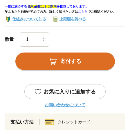
一度に決済する
返礼品数は３つ以内
を推奨しております。
🔰ふるさと納税が初めての方、詳しく知りたい方は
こちら
でご確認ください。
仕組みについて知る
上限額を調べる
数量
寄付する
お気に入りに追加する
お問い合わせについて
支払い方法
クレジットカード