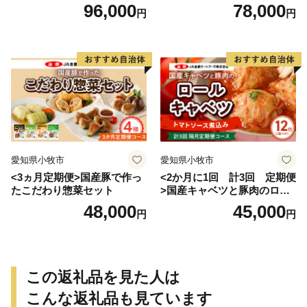
げ
96,000
78,000
円
円
愛知県小牧市
愛知県小牧市
<3ヵ月定期便>国産豚で作っ
<2か月に1回 計3回 定期便
たこだわり惣菜セット
>国産キャベツと豚肉のロー
ルキャベツ（6P入り）
48,000
45,000
円
円
この返礼品を見た人は
こんな返礼品も見ています