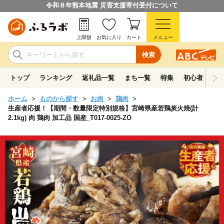
令和８年熊本地震 災害支援寄付受付について
上限額
お気に入り
カート
メニュー
検索
トップ
ランキング
返礼品一覧
まち一覧
特集
初心者ガイド
ホーム
ものから探す
お肉
鶏肉
生産者応援！【期間・数量限定特別規格】宮崎県産若鶏炭火焼(計
2.1kg) 肉 鶏肉 加工品 国産_T017-0025-ZO