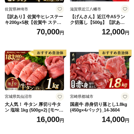
佐賀県神埼市
滋賀県近江八幡市
【訳あり】佐賀牛ヒレステー
【げんさん】近江牛A5ラン
キ200g×5枚【佐賀牛 ステー
ク切落し【500g】【訳あり】
キ ブランド肉 ヒレ肉 フィレ
【DG12W】
70,000
12,000
円
円
肉 ジューシー ヘルシー】(H0
65175)
宮城県気仙沼市
宮崎県都城市
大人気！ 牛タン 厚切り牛タ
国産牛 赤身切り落とし1.8kg
ン 塩味 1kg (500g×2) [モ〜ラ
(450g×4パック)_14-3604
ンド 宮城県 気仙沼市 205646
16,000
14,000
円
円
60] 肉 牛肉 精肉 牛たん 牛タ
ン塩 牛たん塩 冷凍 焼肉 BB
Q アウトドア バーベキュー