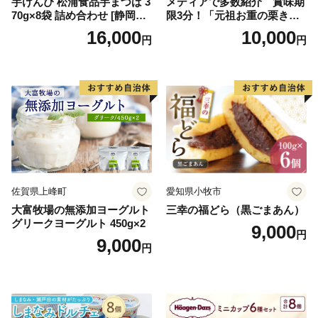
芋けんぴ 松浦食品芋まつば 3
メディアで多数紹介 賞味期
70g×8袋 詰め合わせ [静岡伊
限3分！「元祖お重の栗きん
勢丹(松浦食品) 静岡県 吉田町
とんモンブラン」 【未来の
16,000
10,000
円
円
22424274] 芋ケンピ セット
ご褒美】スイーツ 栗 モンブ
小袋 個包装 小分け
ラン くりきんとん デザート
ご褒美 お取り寄せ くり お菓
子 菓子 F4N-2298
佐賀県上峰町
愛知県小牧市
大富牧場の無添加ヨーグルト
三幸の福どら（黒ごまあん）
グリークヨーグルト 450g×2
9,000
円
9,000
円