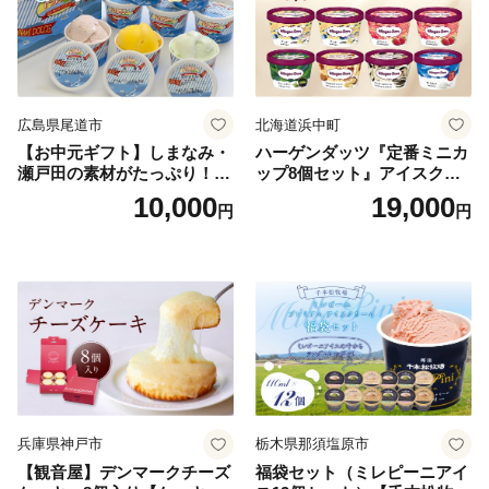
広島県尾道市
北海道浜中町
【お中元ギフト】しまなみ・
ハーゲンダッツ『定番ミニカ
瀬戸田の素材がたっぷり！ジ
ップ8個セット』アイスクリ
ェラート8個
ーム アイス スイーツ デザー
10,000
19,000
円
円
ト_H0016-104
兵庫県神戸市
栃木県那須塩原市
【観音屋】デンマークチーズ
福袋セット（ミレピーニアイ