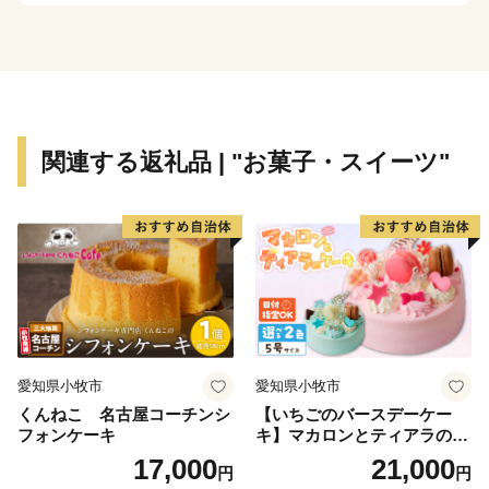
糸満市は、未来への可能性あふれるまちです。西崎町
や潮崎町など広大な埋め立て事業により工業団地、新興
住宅街が形成され、最近は大型ホテルの進出もあり、観
光にも力を入れています。新たに国道331号の4車線開
関連する返礼品 | "お菓子・スイーツ"
通により、那覇空港との時間距離が15分～20分と短く
なり、多くの企業誘致も見込まれています。また、農漁
業も盛んですが、特に卸売市場を整備し、水産物の国際
的物流拠点を目指しています。
このように糸満市は、平和と伝統と未来が交差する発
展の可能性を大きく秘めたまちです。糸満市でたくさん
の再発見をし、魅力を楽しむとともに、今後の新しい糸
愛知県小牧市
愛知県小牧市
満市にご注目ください。
くんねこ 名古屋コーチンシ
【いちごのバースデーケー
フォンケーキ
キ】マカロンとティアラのケ
ーキ スイーツ 日時指定可 デ
17,000
21,000
円
円
ザート 洋菓子 お取り寄せ 愛