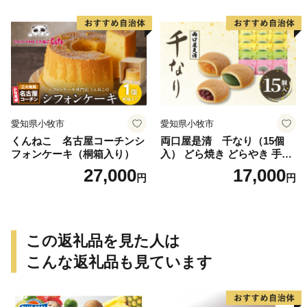
愛知県小牧市
愛知県小牧市
くんねこ 名古屋コーチンシ
両口屋是清 千なり（15個
フォンケーキ（桐箱入り）
入） どら焼き どらやき 手土
産 お土産 土産 丹波大納言小
27,000
17,000
円
円
豆 抹茶 林檎 りんご 慶事 お
祝い 法事 法要 詰め合わせ お
取り寄せ 瓢箪 豊臣秀吉 焼印
個包装 贈り物 老舗 お茶菓子
この返礼品を見た人は
こんな返礼品も見ています