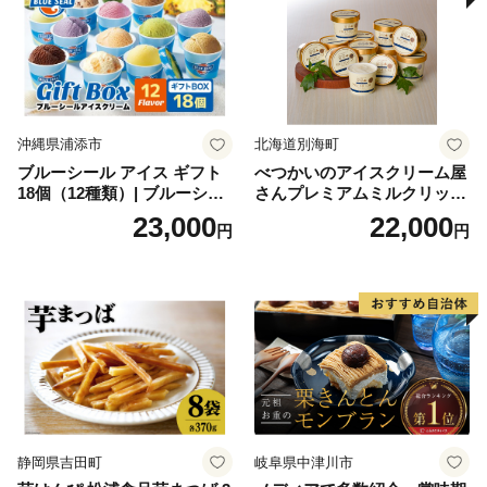
沖縄県浦添市
北海道別海町
ブルーシール アイス ギフト
べつかいのアイスクリーム屋
18個（12種類）| ブルーシー
さんプレミアムミルクリッチ
ルアイス ブルーシールアイ
12個（AP-01）（ 北海道アイ
23,000
22,000
円
円
スクリーム 着日指定可能 送
ス 北海道産アイス アイス ア
料無料 ジェラート 沖縄県 バ
イススイーツ アイスクリー
ースデー 贈り物 プレゼント
ム 北海道産アイスクリーム
誕生日 カップ 詰め合わせ バ
道産アイス 道産アイスクリ
ラエティ | バニラ チョコレー
ーム ギフト 詰合せ 詰め合わ
ト ストロベリー ピスタチオ
せ ふるさと納税 ）
バニラ＆クッキー ウベ 沖縄
紅イモ 塩ちんすこう 沖縄シ
ークヮーサー 沖縄黒糖 琉球
ロイヤルミルクティ 沖縄パ
イン
静岡県吉田町
岐阜県中津川市