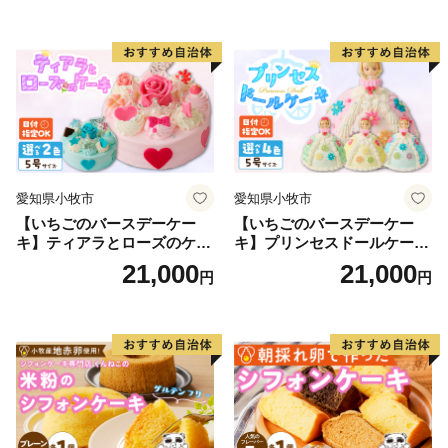
知県 小牧市 送料無料 誕生日
クリスマス お祝い マカロン
デコレーションケーキ ホー
ルケーキ
愛知県小牧市
愛知県小牧市
【いちごのバースデーケー
【いちごのバースデーケー
キ】ティアラとローズのケー
キ】プリンセスドールケーキ
キ スイーツ デザート 洋菓
日時指定可 スイーツ デザー
21,000
21,000
円
円
子 お取り寄せ 愛知県 小牧市
ト 洋菓子 お取り寄せ 愛知県
送料無料 誕生日 クリスマス
小牧市 送料無料 誕生日 クリ
お祝い ばら 花 フラワー デコ
スマス お祝い キャラクター
レーション ホールケーキ 日
デコレーションケーキ ホー
時指定可
ルケーキ 人形 かわいい こど
も