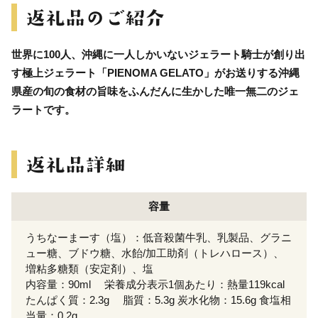
世界に100人、沖縄に一人しかいないジェラート騎士が創り出
す極上ジェラート「PIENOMA GELATO」がお送りする沖縄
県産の旬の食材の旨味をふんだんに生かした唯一無二のジェ
ラートです。
容量
うちなーまーす（塩）：低音殺菌牛乳、乳製品、グラニ
ュー糖、ブドウ糖、水飴/加工助剤（トレハロース）、
増粘多糖類（安定剤）、塩
内容量：90ml 栄養成分表示1個あたり：熱量119kcal
たんぱく質：2.3g 脂質：5.3g 炭水化物：15.6g 食塩相
当量：0.2g