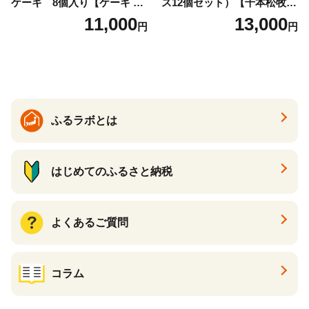
ケーキ 8個入り【ケーキ チ
ス12個セット）【千本松牧
ーズケーキ 人気スイーツ お
場】 ns025-014-12 【デザー
11,000
13,000
円
円
すすめスイーツ 神戸スイー
ト 詰め合わせ ギフト】
ツ 新感覚チーズケーキ おす
すめケーキ 兵庫県 神戸市 D0
910-17】
ふるラボとは
はじめてのふるさと納税
よくあるご質問
コラム