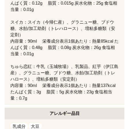
んぱく質：0.12g 脂質：0.015g 炭水化物：25g 食塩相
当量：0.01g
スイカ：スイカ（今帰仁産）、グラニュー糖、ブドウ
糖、水飴/加工助剤（トレハロース）、増粘多糖類（安
定剤）
内容量：90ml 栄養成分表示1個あたり：熱量85kcal た
んぱく質：0.48g 脂質：0.08g 炭水化物：26g 食塩相
当量：0.01g
ちゅら恋紅：牛乳（玉城牧場）、乳製品、紅芋（伊江島
産）、グラニュー糖、ブドウ糖、水飴/加工助剤（トレ
ハロース）、増粘多糖類（安定剤）
内容量：90ml 栄養成分表示1個あたり：熱量137kcal
たんぱく質：3g 脂質：5g 炭水化物：23g 食塩相当
量：0.7g
アレルギー
品目
乳成分
大豆