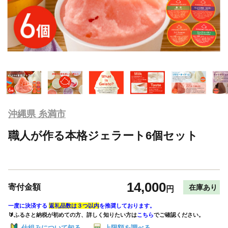
沖縄県 糸満市
職人が作る本格ジェラート6個セット
14,000
寄付金額
在庫あり
円
一度に決済する
返礼品数は３つ以内
を推奨しております。
🔰ふるさと納税が初めての方、詳しく知りたい方は
こちら
でご確認ください。
仕組みについて知る
上限額を調べる