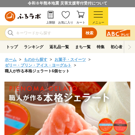
令和８年熊本地震 災害支援寄付受付について
上限額
お気に入り
カート
メニュー
検索
トップ
ランキング
返礼品一覧
まち一覧
特集
初心者ガイド
ホーム
ものから探す
お菓子・スイーツ
ゼリー・プリン・アイス・ヨーグルト
職人が作る本格ジェラート6個セット