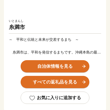
いとまんし
糸満市
～ 平和と伝統と未来が交差するまち ～
糸満市は、平和を発信するまちです。沖縄本島の最南
端に位置し、沖縄戦終焉の地である糸満市は、ひめゆり
の塔や平和祈念公園をはじめ、各都道府県の慰霊碑が多
自治体情報を見る
数存在するなど平和の尊さと戦争の悲惨さを発信するま
ちで、修学旅行など平和学習の場となっています。
すべての返礼品を見る
糸満市は、伝統文化を大切にするまちです。糸満ハー
レーや糸満大綱引をはじめ、ウシデーク、棒術、エイサ
お気に入りに追加する
ーなどの伝統行事が各字に息づき、また全国でも珍しい
旧暦文化と古い佇まいが色濃く残るまちです。