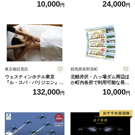
ランチブッフェ お食事券 大
10,000
24,000
円
円
人1名様分 関東 東京 ご利用
券 ランチ 昼食 食事券 レスト
ラン ブッフェ 東京都 お食事
券
東京都目黒区
群馬県長野原町
ウェスティンホテル東京
北軽井沢・八ッ場ダム周辺ほ
『ル・スパ・パリジエン』選
か町内各所で利用可能な長野
べるボディセラピー90分/1名
原町ふるさと感謝券（3,000
132,000
10,000
円
円
円分）【トラベル 観光 旅行
お土産 群馬県 長野原町 北軽
井沢】