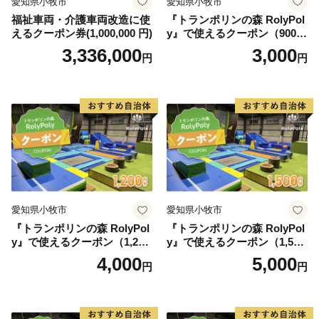
愛知県小牧市
愛知県小牧市
令和3年10月より普通郵便の
福祉車両・介護車両改造に使
『トランポリンの森 RolyPol
えるクーポン券(1,000,000 円)
y』で使えるクーポン（900
配達日数が変更になりましたので、
円）
3,336,000
3,000
余裕を持って投函をお願い致します。
円
円
令和8年寄附分は
【令和9年1月10日必着】
愛知県小牧市
愛知県小牧市
『トランポリンの森 RolyPol
『トランポリンの森 RolyPol
y』で使えるクーポン（1,200
y』で使えるクーポン（1,500
円）
円）
4,000
5,000
円
円