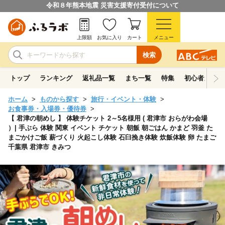
令和８年熊本地震 災害支援寄付受付について
上限額
お気に入り
カート
メニュー
検索
トップ
ランキング
返礼品一覧
まち一覧
特集
初心者ガイド
ホーム
ものから探す
旅行・イベント・体験
お食事券・入場券・優待券
【 君津の朝めし 】 体験チケット 2～5名様用 ( 君津市 おらがわ会場
）| 手ぶら 体験 関東 イベント チケット 朝飯 朝ごはん かまど 羽釜 た
まごかけご飯 薪づくり 火起こし体験 石臼挽き体験 炊飯体験 卵 たまご
千葉県 君津市 きみつ