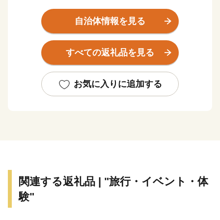
自然が広がり、洞窟から差し込む光が水面に反射しハー
トの形になることで有名な広場や、日本画家東山魁夷の
自治体情報を見る
「残照」の題材となった山並み、東日本で一番遅い紅葉
が見られるなど、四季折々の絶景を堪能することができ
すべての返礼品を見る
ます。
良質な地下水は「平成の名水百選」に千葉県で唯一選ば
れ、多くの農産物や特産品を育んでいます。
お気に入りに追加する
ブライダルで人気の花「水生カラー」は生産量日本一で
あるほか、首都圏最多の6つの酒蔵があり、名水で仕込
む数々の銘酒のなかでも、県内では1つしかない地ウイ
スキーが評判となっています。
わたしたちは、森、里山、川、そして海へつながる豊か
な自然環境を守り、未来のこどもたちへ繋いでいくこと
で“ひとが輝き幸せつなぐきみつ”の実現を目指してまい
関連する返礼品 | "旅行・イベント・体
ります。
験"
【ふるさと納税のお問い合わせ】