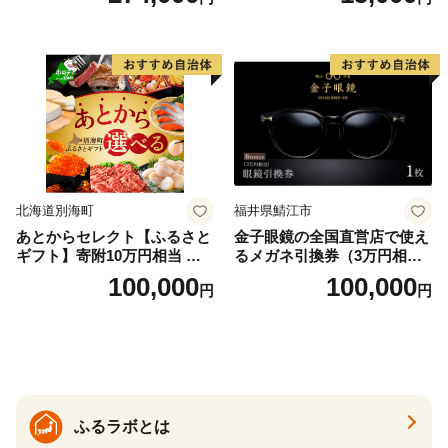
＞
北海道別海町
福井県鯖江市
あとからセレクト【ふるさと
金子眼鏡の全国直営店で使え
ギフト】寄附10万円相当 あ
るメガネ引換券（3万円相
とから選べる！ ギフト いく
当） Bronze
100,000
100,000
円
円
ら ほたて 海鮮 牛肉 別海町
ケーキ アイス （ 後から 選べ
る カタログ カタログポイン
ト カタログギフト あとから
カタログ あとからカタログ
ポイント あとからカタログ
ギフト ふるさと納税 ）
ふるラボとは