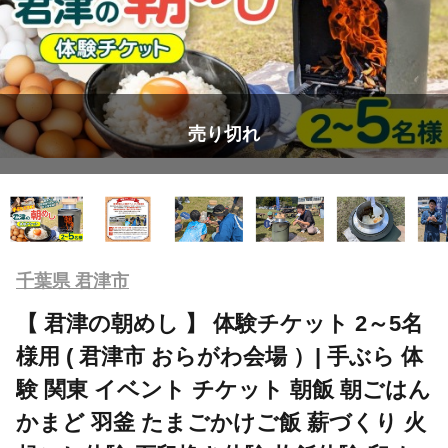
売り切れ
千葉県 君津市
【 君津の朝めし 】 体験チケット 2～5名
様用 ( 君津市 おらがわ会場 ）| 手ぶら 体
験 関東 イベント チケット 朝飯 朝ごはん
かまど 羽釜 たまごかけご飯 薪づくり 火