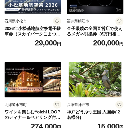
石川県小松市
福井県鯖江市
2026年小松基地航空祭電子駐
金子眼鏡の全国直営店で使え
車券（スカイパークこまつ
るメガネ引換券（6万円相
翼） 駐車場 シャトルバスの
当） Platinum
29,000
200,000
円
円
りばすぐ 石川県 小松市
北海道余市町
兵庫県神戸市
ワインを楽しむYoichi LOOP
神戸どうぶつ王国 入園券(２
のディナー＆ペアリング付宿
名様分)
泊プラン＜デラックスツイン
274,000
15,000
円
円