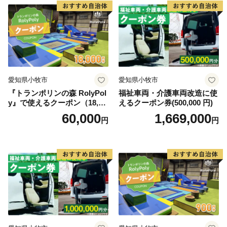
君津市ふるさと納税事務局
TEL 050-3526-0525
FAX 0968-82-8188
営業時間 9：00～18：00
（※土日祝日・年末年始期間休み）
＜メールでのお問合せ＞
愛知県小牧市
愛知県小牧市
kimitsu12@support-bpo.com
『トランポリンの森 RolyPol
福祉車両・介護車両改造に使
y』で使えるクーポン（18,00
えるクーポン券(500,000 円)
※オンラインでのワンストップ特例申請を受付開始
0円）
60,000
1,669,000
円
円
自治体マイページにて【オンラインワンストップ特例申
請】ができます
https://mypg.jp/
【ワンストップ特例申請書送付先】
〒299-1192
千葉県君津市久保２丁目１３番１号
君津市役所 財政部財政課宛