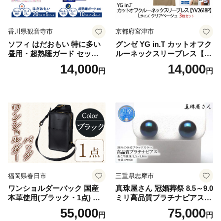
香川県観音寺市
京都府宮津市
ソフィ はだおもい 特に多い
グンゼ YG in.T カットオフク
昼用・超熟睡ガード セット
ルーネックスリーブレス【Y
羽付き ナプキン 生理用品 サ
V2618P】Lサイズ クリアベ
14,000
14,000
円
円
ニタリー ユニ・チャーム
ージュ3枚セット [№5716-04
32]
福岡県春日市
三重県志摩市
ワンショルダーバック 国産
真珠屋さん 冠婚葬祭 8.5～9.0
本革使用(ブラック・1点) 鞄
ミリ高品質プラチナピアス P
バック バッグ カバン レザー
t900 志摩産アコヤ真珠 ブラ
55,000
75,000
円
円
国産 日本製 牛革 黒 革 革製
ックパール 黒真珠