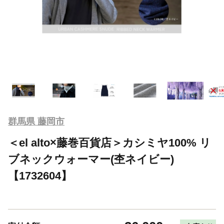
群馬県 藤岡市
＜el alto×藤巻百貨店＞カシミヤ100% リ
ブネックウォーマー(杢ネイビー)
【1732604】