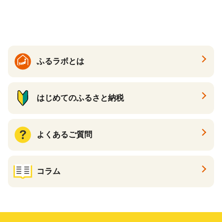
品 手作り 男性 女性 レディー
ス メンズ【ksg1307-bk】【Z
enis】
ふるラボとは
はじめてのふるさと納税
よくあるご質問
コラム