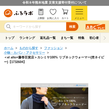
令和８年熊本地震 災害支援寄付受付について
上限額
お気に入り
カート
メニュー
検索
トップ
ランキング
返礼品一覧
まち一覧
特集
初心者ガイド
ホーム
ものから探す
ファッション
小物・カバン・アクセサリー
＜el alto×藤巻百貨店＞カシミヤ100% リブネックウォーマー(杢ネイビ
ー)【1732604】