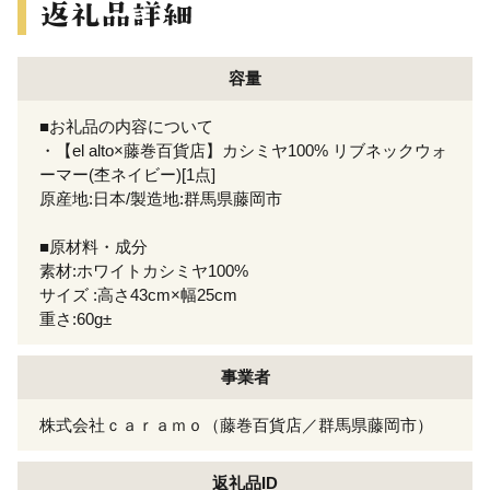
容量
■お礼品の内容について
・【el alto×藤巻百貨店】カシミヤ100% リブネックウォ
ーマー(杢ネイビー)[1点]
原産地:日本/製造地:群馬県藤岡市
■原材料・成分
素材:ホワイトカシミヤ100%
サイズ :高さ43cm×幅25cm
重さ:60g±
事業者
株式会社ｃａｒａｍｏ（藤巻百貨店／群馬県藤岡市）
返礼品ID