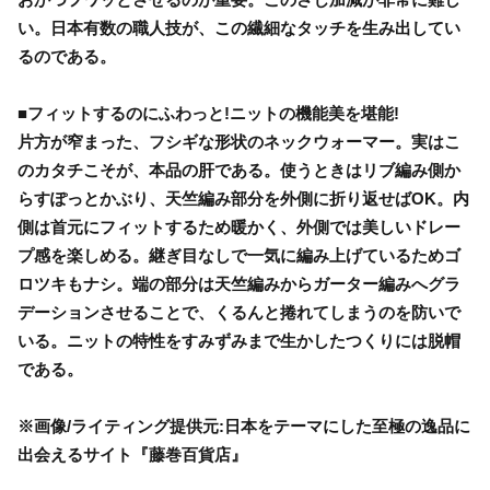
い。日本有数の職人技が、この繊細なタッチを生み出してい
るのである。
■フィットするのにふわっと!ニットの機能美を堪能!
片方が窄まった、フシギな形状のネックウォーマー。実はこ
のカタチこそが、本品の肝である。使うときはリブ編み側か
らすぽっとかぶり、天竺編み部分を外側に折り返せばOK。内
側は首元にフィットするため暖かく、外側では美しいドレー
プ感を楽しめる。継ぎ目なしで一気に編み上げているためゴ
ロツキもナシ。端の部分は天竺編みからガーター編みへグラ
デーションさせることで、くるんと捲れてしまうのを防いで
いる。ニットの特性をすみずみまで生かしたつくりには脱帽
である。
※画像/ライティング提供元:日本をテーマにした至極の逸品に
出会えるサイト『藤巻百貨店』