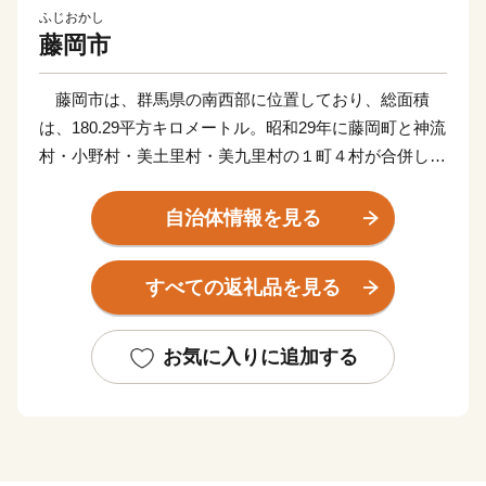
ふじおかし
藤岡市
藤岡市は、群馬県の南西部に位置しており、総面積
は、180.29平方キロメートル。昭和29年に藤岡町と神流
村・小野村・美土里村・美九里村の１町４村が合併して
市制を施行、翌年には平井村・日野村の2村を編入、平
成18年１月に鬼石町と合併し、現在の藤岡市となりまし
自治体情報を見る
た。
市内には、鮎川・鏑川・烏川・神流川という4本の川
すべての返礼品を見る
が流れ、緑と清流に恵まれた山紫水明な地です。歴史は
古く、古墳時代の史跡も多く発見されています。また、
室町時代には関東管領職にあった上杉憲実が平井城を築
お気に入りに追加する
きました。江戸時代以降は、絹の集散地として栄え、養
蚕業の先進地・木材の集積地として発達してきました。
養蚕法の改良により良質な繭の安定供給を可能とした
「高山社」発祥の地（「高山社跡」）は、「富岡製糸場