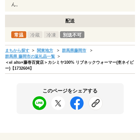
ん。
配送
常温
冷蔵
冷凍
別送不可
まちから探す
関東地方
群馬県藤岡市
群馬県 藤岡市の返礼品一覧
＜el alto×藤巻百貨店＞カシミヤ100% リブネックウォーマー(杢ネイビ
ー)【1732604】
このページをシェアする