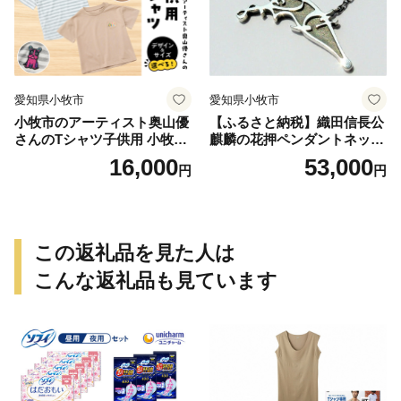
愛知県小牧市
愛知県小牧市
小牧市のアーティスト奥山優
【ふるさと納税】織田信長公
さんのTシャツ子供用 小牧市
麒麟の花押ペンダントネック
制70周年記念
レス
16,000
53,000
円
円
この返礼品を見た人は
こんな返礼品も見ています