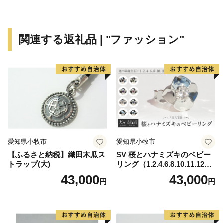
と絹産業遺産群」の構成資産として世界文化遺産に登録
されました。
文化や歴史、自然があふれる本市は、『郷土を愛し
関連する返礼品 | "ファッション"
未来を創生する藤岡』をテーマに、市民と行政が協働し
て明るい未来を創っていくまちを目指しています。藤岡
市のまちづくりへの取組みを知っていただき、力強い応
援をお願いいたします。
※ 藤岡市は、地方税法（昭和25年法律第226号）に基づ
く「ふるさと納税の対象となる地方団体の指定」を受け
ています。
愛知県小牧市
愛知県小牧市
指定対象期間：令和6年10月1日から令和7年9月30日
【ふるさと納税】織田木瓜ス
SV 桜とハナミズキのベビー
まで
トラップ(大)
リング（1.2.4.6.8.10.11.12
月）
43,000
43,000
円
円