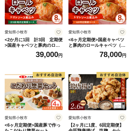
愛知県小牧市
愛知県小牧市
<2か月に1回 計3回 定期便
<6ヶ月定期便>国産キャベツ
>国産キャベツと豚肉のロー
と豚肉のロールキャベツ（4P
ルキャベツ（4P入り）
入り）
39,000
78,000
円
円
愛知県小牧市
愛知県小牧市
<6ヶ月定期便>国産豚で作っ
【2ヶ月に1度、6回定期便】
たこだわり惣菜セット
金匠鶏唐揚げ 塩麹 からあ