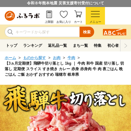
令和８年熊本地震 災害支援寄付受付について
上限額
お気に入り
カート
メニュー
検索
トップ
ランキング
返礼品一覧
まち一覧
特集
初心者ガイド
ホーム
ものから探す
お肉
牛肉
【3ヵ月定期便】飛騨牛切り落とし 1kg ｜ 牛肉 和牛 国産 切り落し 切
落し 定期便 スライス すき焼き カレー 赤身 赤身肉 牛 肉 夜ごはん 晩
ごはん ご飯 おかず おすすめ 瑞穂市 岐阜県