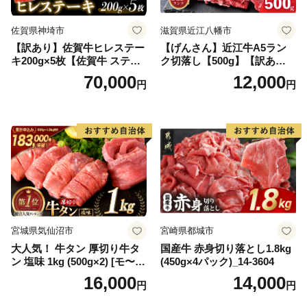
佐賀県神埼市
滋賀県近江八幡市
【訳あり】佐賀牛ヒレステー
【げんさん】近江牛A5ラン
キ200g×5枚【佐賀牛 ステー
ク切落し【500g】【訳あり】
キ ブランド肉 ヒレ肉 フィレ
【DG12W】
70,000
12,000
円
円
肉 ジューシー ヘルシー】(H0
65175)
宮城県気仙沼市
宮崎県都城市
大人気！ 牛タン 厚切り牛タ
国産牛 赤身切り落とし1.8kg
ン 塩味 1kg (500g×2) [モ〜ラ
(450g×4パック)_14-3604
ンド 宮城県 気仙沼市 205646
16,000
14,000
円
円
60] 肉 牛肉 精肉 牛たん 牛タ
ン塩 牛たん塩 冷凍 焼肉 BB