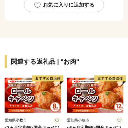
お気に入りに追加する
全国約８割の自治体が人口減少をしているなか、瑞穂市
の人口は今も増加し続けており、岐阜県内では人口増加
数No１です。
また、瑞穂市の人口の平均年齢は４１.３歳で、これは
岐阜県内１位、全国でも２９位の若さあふれるまちで
す。
関連する返礼品 | "お肉"
《問い合わせ先》
瑞穂市 ふるさと納税サポートセンター
TEL：0120-414-704
（受付時間：8:30～17:30／土日祝日を除く）
※土日祝祭日はお休みをいただいております。
愛知県小牧市
愛知県小牧市
<3ヵ月定期便>国産キャベツ
<6ヶ月定期便>国産キャベツ