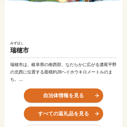
みずほし
瑞穂市
瑞穂市は、岐阜県の南西部、なだらかに広がる濃尾平野
の北西に位置する面積約28ヘイホウキロメートルのま
ち。
市の東西に清流長良川・揖斐川など18本の一級河川が流
自治体情報を見る
れる水に恵まれた自然豊かな地域であり、市内を東西に
横断する国道21号線、JR東海道線が走り、古くから交
すべての返礼品を見る
通の要所として栄え、人口が毎年伸び続けている活気あ
ふれるまちです。