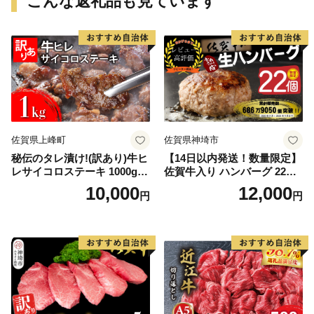
こんな返礼品も見ています
佐賀県上峰町
佐賀県神埼市
秘伝のタレ漬け!(訳あり)牛ヒ
【14日以内発送！数量限定】
レサイコロステーキ 1000g
佐賀牛入り ハンバーグ 22個
【B-1098-AS】
2.6kg(120g×22個)【佐賀牛
10,000
12,000
円
円
黒毛和牛 ブランド牛 九州 ハ
ンバーグ 牛肉 豚肉 国産 お弁
当 おかず 惣菜 おすすめ 人
気】(H083106)