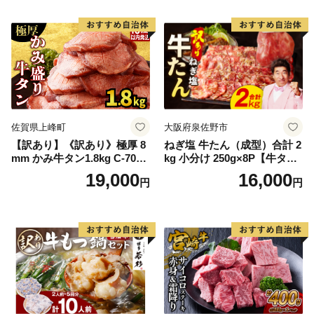
Q アウトドア バーベキュー
厚切り タン
佐賀県上峰町
大阪府泉佐野市
【訳あり】《訳あり》極厚 8
ねぎ塩 牛たん（成型）合計 2
mm かみ牛タン1.8kg C-709-
kg 小分け 250g×8P【牛タン
AS
牛肉 焼肉用 薄切り 訳あり サ
19,000
16,000
円
円
イズ不揃い】