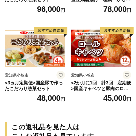
げ
96,000
78,000
円
円
愛知県小牧市
愛知県小牧市
<3ヵ月定期便>国産豚で作っ
<2か月に1回 計3回 定期便
たこだわり惣菜セット
>国産キャベツと豚肉のロー
ルキャベツ（6P入り）
48,000
45,000
円
円
この返礼品を見た人は