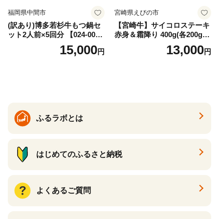
福岡県中間市
宮崎県えびの市
(訳あり)博多若杉牛もつ鍋セ
【宮崎牛】サイコロステーキ
ット2人前×5回分 【024-002
赤身＆霜降り 400g(各200g×
7】
１P 計2P) 真空パック 冷凍
15,000
13,000
円
円
ふるラボとは
はじめてのふるさと納税
よくあるご質問