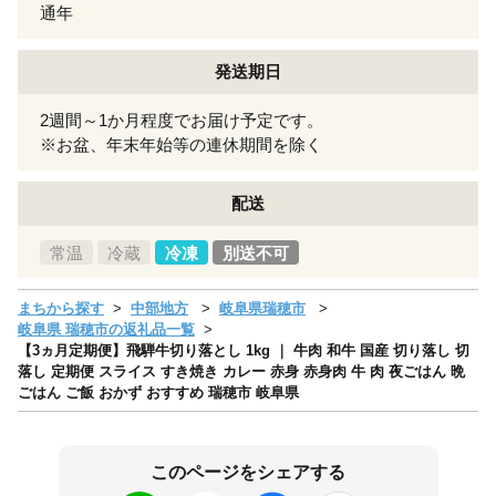
通年
発送期日
2週間～1か月程度でお届け予定です。
※お盆、年末年始等の連休期間を除く
配送
常温
冷蔵
冷凍
別送不可
まちから探す
中部地方
岐阜県瑞穂市
岐阜県 瑞穂市の返礼品一覧
【3ヵ月定期便】飛騨牛切り落とし 1kg ｜ 牛肉 和牛 国産 切り落し 切
落し 定期便 スライス すき焼き カレー 赤身 赤身肉 牛 肉 夜ごはん 晩
ごはん ご飯 おかず おすすめ 瑞穂市 岐阜県
このページをシェアする