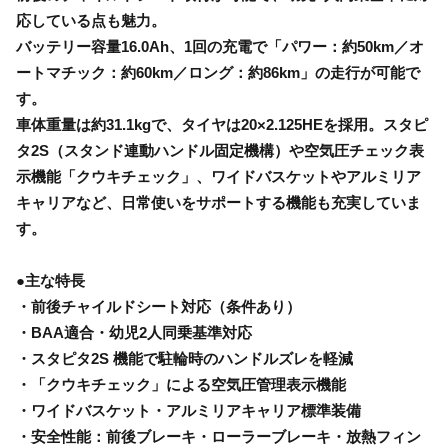
応している点も魅力。
バッテリー容量16.0Ah、1回の充電で「パワー：約50km／オ
ートマチック：約60km／ロング：約86km」の走行が可能で
す。
車体重量は約31.1kgで、タイヤは20×2.125HEを採用。スタピ
タ2S（スタンド連動ハンドル固定機構）や空気圧チェック表
示機能「クウキチェック」、ワイドバスケットやアルミリア
キャリアなど、日常使いをサポートする機能も充実していま
す。
●主な特長
・前後チャイルドシート対応（条件あり）
・BAA適合・幼児2人同乗基準対応
・スタピタ2S 機能で駐輪時のハンドルズレを軽減
・「クウキチェック」による空気圧管理表示機能
・ワイドバスケット・アルミリアキャリア標準装備
・安全性能：前後ブレーキ・ローラーブレーキ・放熱フィン