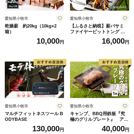
愛知県小牧市
愛知県小牧市
乾燥薪 約20kg（10kg×2
【ふるさと納税】薪バサミ
箱）
ファイヤーピットトング ソ
ロキャンプ用 コンパクト ス
10,000
16,000
円
円
テンレス材 軽量 アウトドア
BBQ グランピング 強度を維
持 掴みやすい工夫 サビに強
い 繰り返し使える 日本製 安
心 鍛冶屋の頓珍漢 愛知県 送
料無料
愛知県小牧市
愛知県小牧市
マルチフィットネスツール B
キャンプ、BBQ用鉄板『究
ODYBASE
極のグリルプレート』 アウ
トドア用品 レジャー キャン
130,000
40,000
円
円
プ バーベキュー BBQ 鉄板