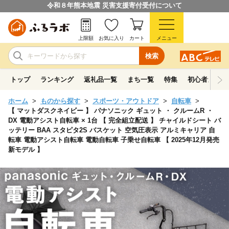
令和８年熊本地震 災害支援寄付受付について
上限額
お気に入り
カート
メニュー
検索
トップ
ランキング
返礼品一覧
まち一覧
特集
初心者ガイド
ホーム
ものから探す
スポーツ・アウトドア
自転車
【 マットダスクネイビー 】 パナソニック ギュット ・ クルームR ・
DX 電動アシスト自転車 × 1台 【 完全組立配送 】 チャイルドシート バ
ッテリー BAA スタピタ2S バスケット 空気圧表示 アルミキャリア 自
転車 電動アシスト自転車 電動自転車 子乗せ自転車 【 2025年12月発売
新モデル 】