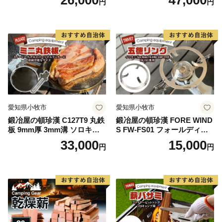
26,000
47,000
円
円
愛知県小牧市
愛知県小牧市
鍛冶屋の頓珍漢 C127T9 丸鉄
鍛冶屋の頓珍漢 FORE WIND
板 9mm厚 3mm溝 ソロキャ
S FW-FS01 フォールディン
ンプ用 専用ハンドル付き ス
グ キャンプストーブ専用 五
33,000
15,000
円
円
ノーピーク アルミパーソナ
徳リング
ルクッカーサイズ