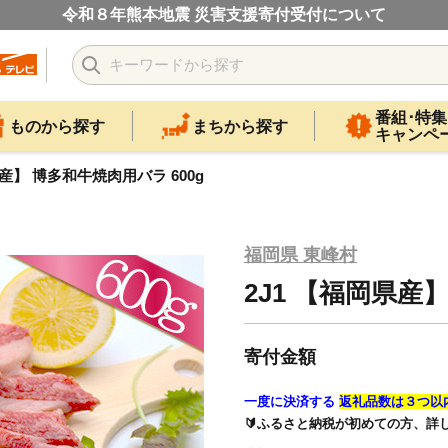
令和８年熊本地震 災害支援寄付受付について
番組･特集
ものから探す
まちから探す
キャンペ
県産】 博多和牛焼肉用バラ 600g
福岡県 東峰村
2J1 【福岡県産
寄付金額
一度に決済する
返礼品数は３つ以
🔰ふるさと納税が初めての方、詳