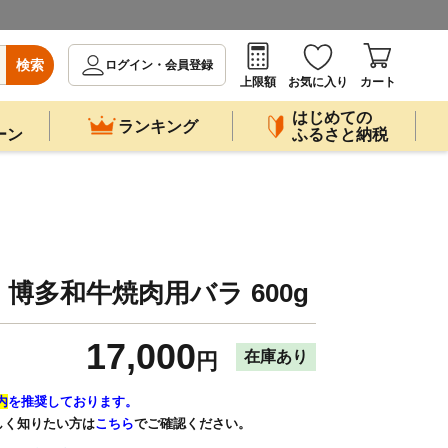
検索
ログイン・会員登録
上限額
お気に入り
カート
はじめての
ランキング
ーン
ふるさと納税
】 博多和牛焼肉用バラ 600g
17,000
在庫あり
円
内
を推奨しております。
しく知りたい方は
こちら
でご確認ください。