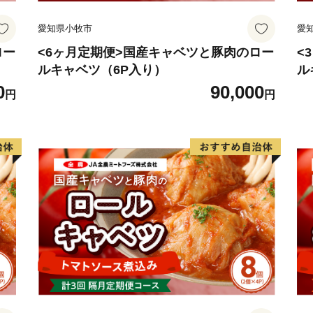
愛知県小牧市
愛
ロー
<6ヶ月定期便>国産キャベツと豚肉のロー
<
ルキャベツ（6P入り）
ル
0
90,000
円
円