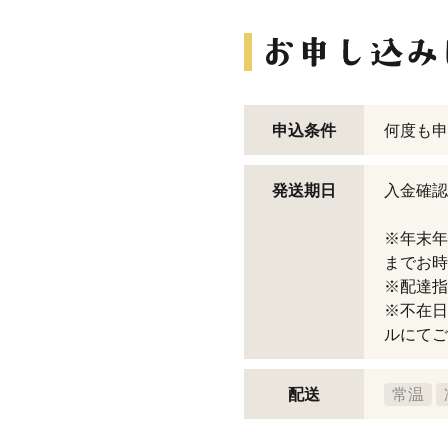
申込条件
何度も申
発送期日
入金確認
※年末年
までお時
※配達指
※不在日
ルにてご
配送
常温