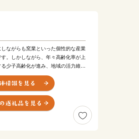
しながらも窯業といった個性的な産業
です。しかしながら、年々高齢化率が上
する少子高齢化が進み、地域の活力維持
れからも地域の活性化や安心して暮らせ
がら、豊かな地域づくりになお一層努め
５日に発生した九州北部豪雨により甚
・家屋や農地も失われ、自然豊かな山里
のような中、全国より温かいご支援をい
ます。