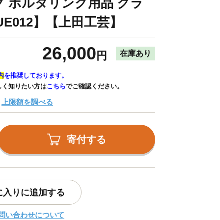
 ボルダリング用品 クラ
E012】【上田工芸】
26,000
在庫あり
円
内
を推奨しております。
しく知りたい方は
こちら
でご確認ください。
上限額を調べる
寄付する
に入りに追加する
問い合わせについて