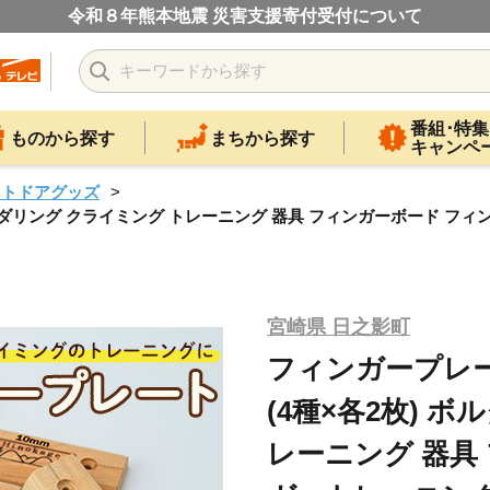
令和８年熊本地震 災害支援寄付受付について
番組･特集
ものから探す
まちから探す
キャンペ
ウトドアグッズ
ボルダリング クライミング トレーニング 器具 フィンガーボード フ
宮崎県 日之影町
フィンガープレー
(4種×各2枚) 
レーニング 器具