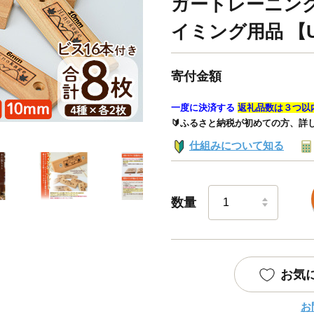
ガートレーニング
イミング用品 【U
寄付金額
一度に決済する
返礼品数は３つ以
🔰ふるさと納税が初めての方、詳
仕組みについて知る
数量
お気
お