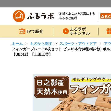
地域とあなたを元気にする
ふるさと納税
ふるラボ
TVで紹介
チャンネル
ホーム
ものから探す
スポーツ・アウトドア
ア
フィンガープレート8枚セット ビス16本付(4種×各2枚) 
【UE012】【上田工芸】