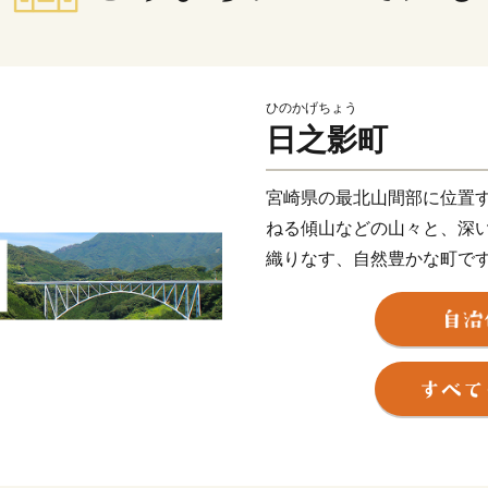
ひのかげちょう
日之影町
宮崎県の最北山間部に位置
ねる傾山などの山々と、深
織りなす、自然豊かな町で
地」として、森の癒しを求
ードの利用を頂いていると
先代が築き上げたこの大地
産」を全国の皆様にお届け
とも本町を応援していただ
いたします。