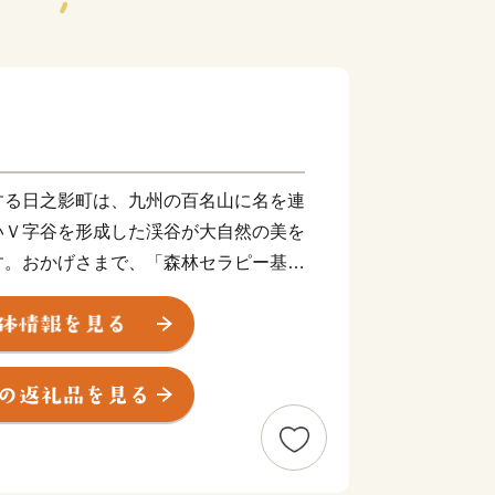
する日之影町は、九州の百名山に名を連
いＶ字谷を形成した渓谷が大自然の美を
す。おかげさまで、「森林セラピー基
め町内外から多くの人にウォーキングロ
ころであります。
で、現在作られている「日之影ブランド
できることを大変嬉しく思います。是非
き『ふるさと日之影』をよろしくお願い