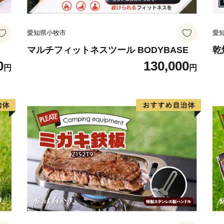
愛知県小牧市
愛
マルチフィットネスツール BODYBASE
乾
0
130,000
円
円