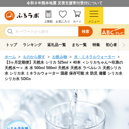
令和８年熊本地震 災害支援寄付受付について
上限額
お気に入り
カート
メニュー
検索
トップ
ランキング
返礼品一覧
まち一覧
特集
初心者ガイド
ホーム
ものから探す
お飲み物
水・ミネラルウォーター
【3ヶ月定期便】天然水 シリカ 525ml × 40本 ＜シリカちゃん〜玖珠の
天然水〜＞ 水 水 500ml 500ml 天然水 天然水 ラベルレス 天然シリカ
水 シリカ水 ミネラルウォーター 国産 保存可能 水 防災 備蓄 シリカ水
シリカ水 SDGs