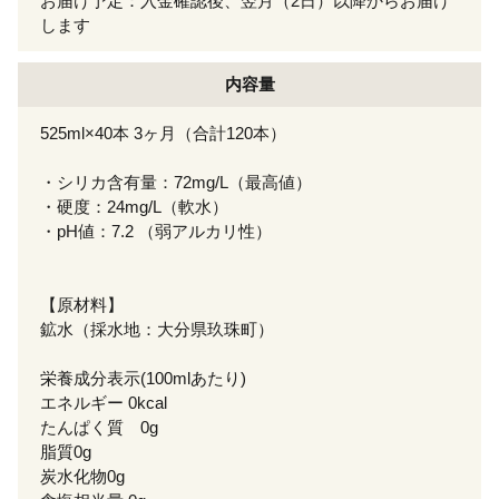
お届け予定：入金確認後、翌月（2日）以降からお届け
します
内容量
525ml×40本 3ヶ月（合計120本）
・シリカ含有量：72mg/L（最高値）
・硬度：24mg/L（軟水）
・pH値：7.2 （弱アルカリ性）
【原材料】
鉱水（採水地：大分県玖珠町）
栄養成分表示(100mlあたり)
エネルギー 0kcal
たんぱく質 0g
脂質0g
炭水化物0g