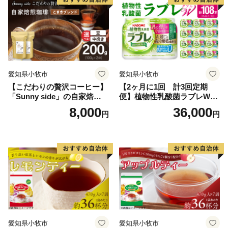
愛知県小牧市
愛知県小牧市
【こだわりの贅沢コーヒー】
【2ヶ月に1回 計3回定期
「Sunny side」の自家焙煎珈
便】植物性乳酸菌ラブレW
琲こまきブレンド（200g）
プレーン36本（計108本）
8,000
36,000
円
円
愛知県小牧市
愛知県小牧市