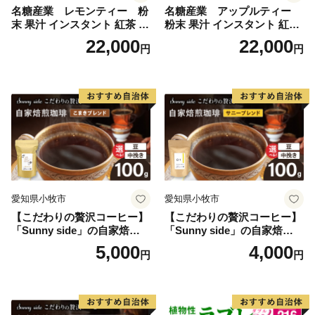
名糖産業 レモンティー 粉
名糖産業 アップルティー
末 果汁 インスタント 紅茶 ビ
粉末 果汁 インスタント 紅茶
タミンC 袋 ロングセラー 粉
ティー ビタミンC 袋 ロング
22,000
22,000
円
円
末飲料 粉末茶 簡単 手軽 ホッ
セラー 粉末飲料 粉末茶 簡単
ト アイス
手軽 ホット アイス
愛知県小牧市
愛知県小牧市
【こだわりの贅沢コーヒー】
【こだわりの贅沢コーヒー】
「Sunny side」の自家焙煎珈
「Sunny side」の自家焙煎珈
琲こまきブレンド（100g）
琲サニーブレンド（100g）
5,000
4,000
円
円