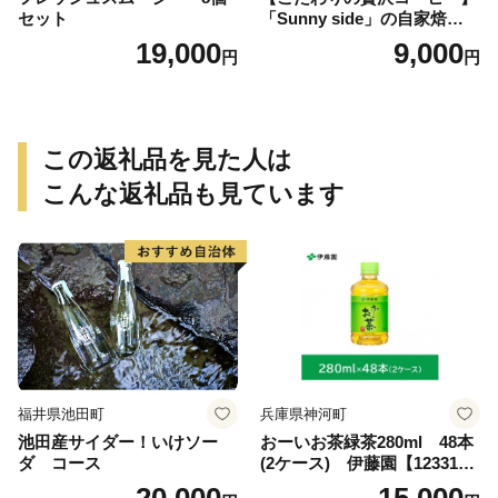
セット
「Sunny side」の自家焙煎珈
琲ブレンド珈琲飲み比べセッ
19,000
9,000
円
円
ト（300g）
この返礼品を見た人は
こんな返礼品も見ています
福井県池田町
兵庫県神河町
池田産サイダー！いけソー
おーいお茶緑茶280ml 48本
ダ コース
(2ケース) 伊藤園【123317
3】