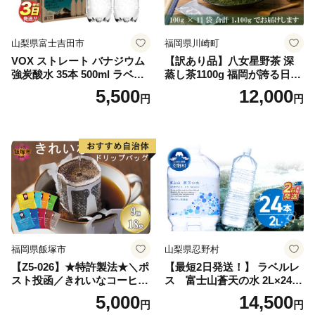
山梨県富士吉田市
福岡県川崎町
VOX ストレート バナジウム
【訳あり品】八女星野茶 深
強炭酸水 35本 500ml ラベル
蒸し茶1100g 福岡が誇る日本
レス【富士吉田市限定カート
茶_ 訳アリ 常温 お茶 茶袋 常
5,500
12,000
円
円
ン】
備品 おちゃ ocha 茶葉 緑茶
飲料 飲み物 八女 茶 日本茶
深むし茶 深蒸し 訳あり お茶
っぱ tea 八女茶 お手軽 簡単
小分け お土産 お取り寄せ グ
ルメ 福岡 九州 福岡県 国産
日本 ふかむし茶 ふかむし 家
庭用 自宅用 ちゃ りょくちゃ
ふかむしちゃ 急須 甘み 川崎
町 送料無料
福岡県飯塚市
山梨県忍野村
【Z5-026】★特許製法★＼ポ
【最短2日発送！】 ラベルレ
スト投函／きれいなコーヒー
ス 富士山蒼天の水 2L×24本
ドリップバッグ9種セット(18
（4ケース）※離島不可 天然
5,000
14,500
円
円
袋)ゆうパケットでお届け！
水 ミネラルウォーター 水 ペ