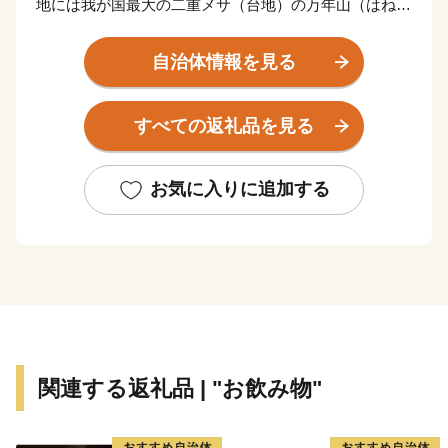
地には我が国最大の二重メサ（台地）の万年山（はねや
ま）、伐株山（きりかぶさん）など頂上がテーブルの様
な珍しい形をした山々がそびえています。また、盆地の
自治体情報を見る
北部には景勝地として有名な名勝耶馬渓が広がり、四季
折々の自然を感じられます。平成29年4月には、耶馬渓
すべての返礼品を見る
を中心とした地域が、日本遺産に認定されました。
そして、旧国鉄時代に久大本線の中継拠点として栄え、
九州で唯一現存する扇形の機関庫『旧豊後森機関庫』と
お気に入りに追加する
『転車台』が国の有形文化財に登録され、全国から観光
客が訪れています。
玖珠町は、ふるさと納税のお礼の品を通じての町の魅力
を全国の皆さんにお届けします。
関連する返礼品 | "お飲み物"