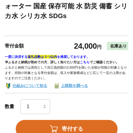
ォーター 国産 保存可能 水 防災 備蓄 シリ
カ水 シリカ水 SDGs
24,000
寄付金額
在庫あり
円
一度に決済する
返礼品数は３つ以内
を推奨しております。
🔰ふるさと納税が初めての方、詳しく知りたい方は
こちら
でご確認ください。
ふるさと納税では原則として自己負担額の2,000円を除いた全額が控除の対象となり
ます。控除の対象となる寄付金額は、収入や家族構成などに応じて一定の上限があ
りますのでご注意ください。
仕組みについて知る
上限額を調べる
数量
寄付する