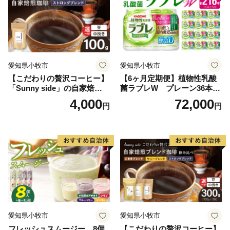
愛知県小牧市
愛知県小牧市
【こだわりの贅沢コーヒー】
【6ヶ月定期便】植物性乳酸
「Sunny side」の自家焙煎珈
菌ラブレW プレーン36本
琲ストロングブレンド（100
（計216本）
4,000
72,000
円
円
g）
愛知県小牧市
愛知県小牧市
フレッシュスムージー 8個
【こだわりの贅沢コーヒー】