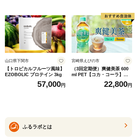
ットボトル 2000ml バナジウ
ム天然水 飲料水 軟水 鉱水 国
産 シリカ ミネラル 美容 備蓄
防災 長期保存 富士山 山梨県
忍野村
山口県下関市
宮崎県えびの市
【トロピカルフルーツ風味】
（3回定期便）爽健美茶 600
EZOBOLIC プロテイン 3kg
ml PET【コカ・コーラ】ペ
ットボトル 1ケース(24本) 定
57,000
22,800
円
円
期便 3回(72本) セット お茶
カフェインゼロ ノンカフェ
イン ハトムギ ブレンド茶 宮
崎県 えびの市 送料無料
ふるラボとは