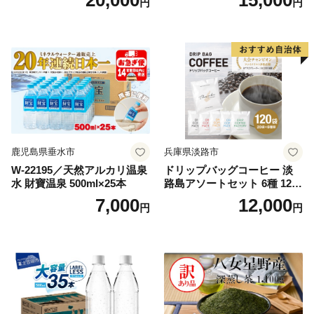
20,000
15,000
円
円
鹿児島県垂水市
兵庫県淡路市
W-22195／天然アルカリ温泉
ドリップバッグコーヒー 淡
水 財寶温泉 500ml×25本
路島アソートセット 6種 120
袋 飲み比べ コーヒー
7,000
12,000
円
円