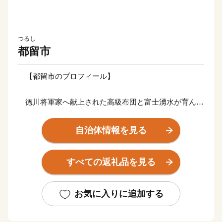
つるし
都留市
【都留市のプロフィール】
徳川将軍家へ献上された高級布団と富士湧水が育んだ
名水百選のまち
自治体情報を見る
清らかで豊富な富士山湧水が旨味を追及した上質な特
産品を育みます。
すべての返礼品を見る
古来より盛んな伝統織物は、高級羽毛布団として全国
トップクラスのシェアを誇ります。
お気に入りに追加する
＜主な返礼品＞
高級羽毛ふとん、高級羽毛寝具、果物（シャインマス