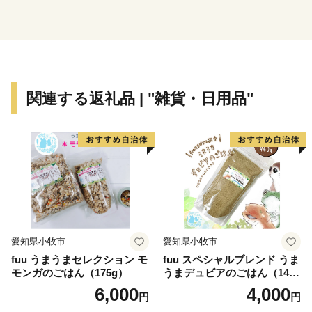
カット、桃）、富士湧水ポーク、コーヒー、天然酵母パ
ン、純米醸造酢等
関連する返礼品 | "雑貨・日用品"
◇都留市のＰＲ用動画◇
●都留CM第１弾「つるに恋したＯＬ編」
出演は都留市出身の白須慶子さん。
●都留CM第２弾「都留の読み方を覚えてもらおう編」
●都留CM第３弾「第二の人生編」
愛知県小牧市
愛知県小牧市
都留市に移住してきた夫婦編
fuu うまうまセレクション モ
fuu スペシャルブレンド うま
モンガのごはん（175g）
うまデュビアのごはん（140
●都留CM第４弾「都留vs都会編」
g）
6,000
4,000
円
円
山梨県都留市の観光（移住）ＰＲのＣＭ第4弾