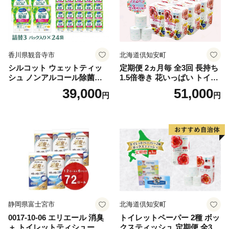
香川県観音寺市
北海道倶知安町
シルコット ウェットティッ
定期便 2ヵ月毎 全3回 長持ち
シュ ノンアルコール除菌詰
1.5倍巻き 花いっぱい トイレ
替（43枚×3P）×24袋 日用品
ットペーパー ダブル 45ｍ 計
39,000
51,000
円
円
おもちゃ 拭き取り 手拭き 外
72ロール 全18種 花柄 プリン
出時 お出かけ時 食事前 緑茶
ト ハーブ 香り付き 日本製 ま
カテキン配合
とめ買い 防災 常備品 ペーパ
ー 消耗品 備蓄 送料無料 北海
道 倶知安町 日用品
静岡県富士宮市
北海道倶知安町
0017-10-06 エリエール 消臭
トイレットペーパー 2種 ボッ
＋ トイレットティシュー し
クスティッシュ 定期便 全3