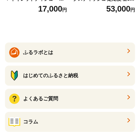
っかり香るフレッシュクリア
回 日本製 まとめ買い 防災
17,000
53,000
円
円
の香り ダブル 12ロール×6パ
常備品 日用雑貨 消耗品 生活
ック 72ロール 25m トイレ
必需品 大容量 備蓄 リサイク
ットペーパー パルプ100％ 消
ル ティッシュ ペーパー まと
臭 防臭 日用品 消耗品 備蓄
め買い 雑貨 倶知安町
ふるラボとは
はじめてのふるさと納税
よくあるご質問
コラム