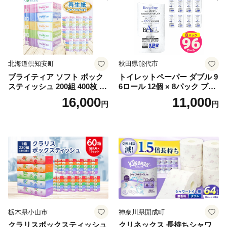
北海道倶知安町
秋田県能代市
ブライティア ソフト ボック
トイレットペーパー ダブル 9
スティッシュ 200組 400枚 60
6ロール 12個 × 8パック ブラ
箱 日本製 まとめ買い ティッ
ンカ 再生紙 100％ 芯あり 日
16,000
11,000
円
円
シュ リサイクル 長持 防災 常
用品 消耗品 無香料 生活用品
備品 日用雑貨 消耗品 生活必
備蓄 秋田県 能代市 送料無料
需品 備蓄 ペーパー 紙 北海道
《能代製紙》
倶知安町 日用品
栃木県小山市
神奈川県開成町
クラリスボックスティッシュ
クリネックス 長持ちシャワ