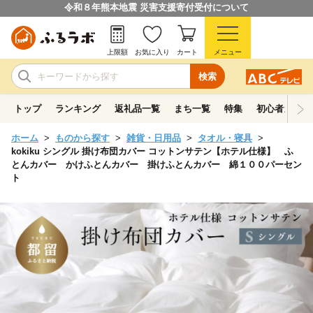
令和８年熊本地震 災害支援寄付受付について
上限額
お気に入り
カート
メニュー
検索
トップ
ランキング
返礼品一覧
まち一覧
特集
初心者ガイド
ホーム
ものから探す
雑貨・日用品
タオル・寝具
kokiku シングル 掛け布団カバー コットンサテン【ホテル仕様】 ふ
とんカバー かけふとんカバー 掛けふとんカバー 綿１００パーセン
ト