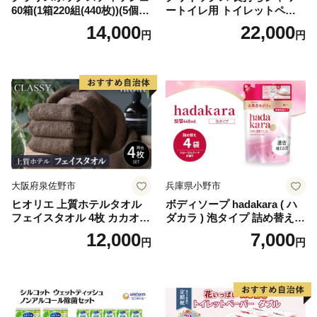
60箱(1箱220組(440枚))(5個入
ートイレ用 トイレットペー
り×12セット)【1256759】
パー（ダブル）64ロール(8ロ
14,000
22,000
円
円
ール×8パック) 開成町 トイレ
ットペーパーダブル 日用品
国産 新生活 ダブル SDGs 備
蓄 防災 エコ 消耗品 生活雑貨
生活用品 無香料 トイレット
ペーパー ダブル といれっと
ぺーぱー トイレ クレシア ト
イレットペーパー [BDBH002
-1]
大阪府泉佐野市
兵庫県小野市
ヒオリエ 上質ホテルタオル
ボディソープ hadakara ( ハ
フェイスタオル 4枚 カカオ
ダカラ ) 泡タイプ 詰め替え 4
【タオル 泉州タオル 吸水 普
40ml×4袋 ボディーソープ 泡
12,000
7,000
円
円
段使い 無地 シンプル 日用品
ボディソープ 泡 日用品 消耗
ふわふわ ふかふか 家族 たお
品 バス用品 大容量 いい 匂い
る 一人暮らし】
ボディ 保湿 LION ライオン
泡石鹸 石鹸 兵庫 兵庫県 小野
市