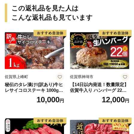
この返礼品を見た人は
こんな返礼品も見ています
佐賀県上峰町
佐賀県神埼市
秘伝のタレ漬け!(訳あり)牛ヒ
【14日以内発送！数量限定】
レサイコロステーキ 1000g
佐賀牛入り ハンバーグ 22個
【B-1098-AS】
2.6kg(120g×22個)【佐賀牛
10,000
12,000
円
円
黒毛和牛 ブランド牛 九州 ハ
ンバーグ 牛肉 豚肉 国産 お弁
当 おかず 惣菜 おすすめ 人
気】(H083106)