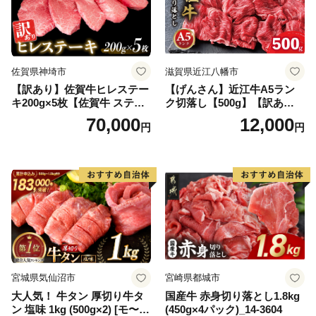
佐賀県神埼市
滋賀県近江八幡市
【訳あり】佐賀牛ヒレステー
【げんさん】近江牛A5ラン
キ200g×5枚【佐賀牛 ステー
ク切落し【500g】【訳あり】
キ ブランド肉 ヒレ肉 フィレ
【DG12W】
70,000
12,000
円
円
肉 ジューシー ヘルシー】(H0
65175)
宮城県気仙沼市
宮崎県都城市
大人気！ 牛タン 厚切り牛タ
国産牛 赤身切り落とし1.8kg
ン 塩味 1kg (500g×2) [モ〜ラ
(450g×4パック)_14-3604