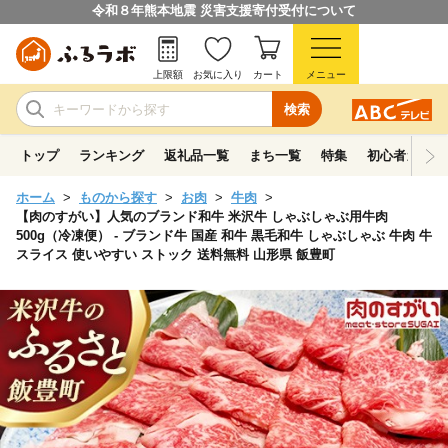
令和８年熊本地震 災害支援寄付受付について
上限額
お気に入り
カート
メニュー
検索
トップ
ランキング
返礼品一覧
まち一覧
特集
初心者ガイド
ホーム
ものから探す
お肉
牛肉
【肉のすがい】人気のブランド和牛 米沢牛 しゃぶしゃぶ用牛肉
500g（冷凍便） - ブランド牛 国産 和牛 黒毛和牛 しゃぶしゃぶ 牛肉 牛
スライス 使いやすい ストック 送料無料 山形県 飯豊町