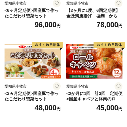
愛知県小牧市
愛知県小牧市
<6ヶ月定期便>国産豚で作っ
【2ヶ月に1度、6回定期便】
たこだわり惣菜セット
金匠鶏唐揚げ 塩麹 からあ
げ
96,000
78,000
円
円
愛知県小牧市
愛知県小牧市
<3ヵ月定期便>国産豚で作っ
<2か月に1回 計3回 定期便
たこだわり惣菜セット
>国産キャベツと豚肉のロー
ルキャベツ（6P入り）
48,000
45,000
円
円