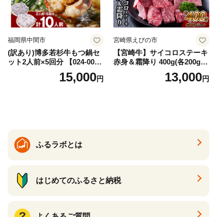
福岡県中間市
宮崎県えびの市
(訳あり)博多若杉牛もつ鍋セ
【宮崎牛】サイコロステーキ
ット2人前×5回分 【024-002
赤身＆霜降り 400g(各200g×
7】
１P 計2P) 真空パック 冷凍
15,000
13,000
円
円
ふるラボとは
はじめてのふるさと納税
よくあるご質問