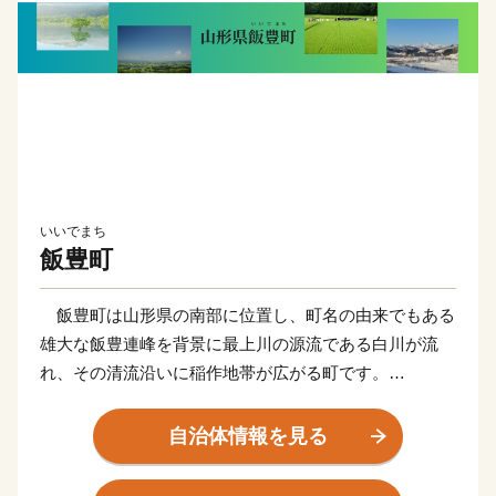
いいでまち
飯豊町
飯豊町は山形県の南部に位置し、町名の由来でもある
雄大な飯豊連峰を背景に最上川の源流である白川が流
れ、その清流沿いに稲作地帯が広がる町です。
明治時代の初めに日本を旅行したイギリスの女性旅行
家イザベラ・バードは「東洋のアルカディア（理想
自治体情報を見る
郷）」と表現し、屋敷林と散居集落が織りなす、農村の
原風景が広がっています。