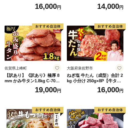
ンド 宮城県 気仙沼市 205646
16,000
14,000
円
円
60] 肉 牛肉 精肉 牛たん 牛タ
ン塩 牛たん塩 冷凍 焼肉 BB
Q アウトドア バーベキュー
厚切り タン
佐賀県上峰町
大阪府泉佐野市
【訳あり】《訳あり》極厚 8
ねぎ塩 牛たん（成型）合計 2
mm かみ牛タン1.8kg C-709-
kg 小分け 250g×8P【牛タン
AS
牛肉 焼肉用 薄切り 訳あり サ
19,000
16,000
円
円
イズ不揃い】