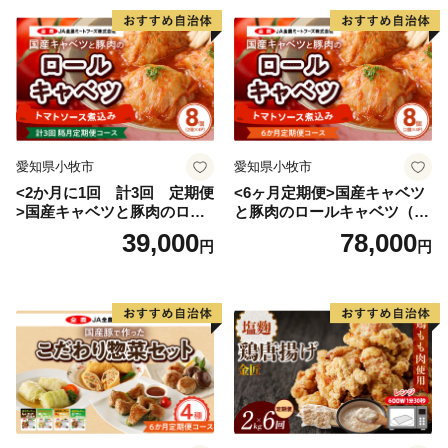
愛知県小牧市
愛知県小牧市
<2か月に1回 計3回 定期便
<6ヶ月定期便>国産キャベツ
>国産キャベツと豚肉のロー
と豚肉のロールキャベツ（4P
ルキャベツ（4P入り）
入り）
39,000
78,000
円
円