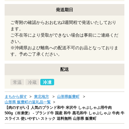
発送期日
ご寄附の確認からおおむね3週間程で発送いたしており
ます。
ご不在等により受取ができない場合は事前にご連絡くだ
さい。
※沖縄県および離島への配送不可のお品となっておりま
す。予めご了承ください。
配送
常温
冷蔵
冷凍
まちから探す
東北地方
山形県飯豊町
山形県 飯豊町の返礼品一覧
【肉のすがい】人気のブランド和牛 米沢牛 しゃぶしゃぶ用牛肉
500g（冷凍便） - ブランド牛 国産 和牛 黒毛和牛 しゃぶしゃぶ 牛肉 牛
スライス 使いやすい ストック 送料無料 山形県 飯豊町