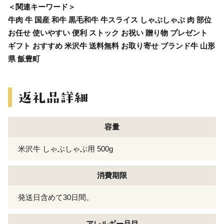
＜関連キーワード＞
牛肉 牛 国産 和牛 黒毛和牛 牛スライス しゃぶしゃぶ 肉 部位
お任せ 使いやすい 便利 ストック お祝い 贈り物 プレゼント
ギフト おすすめ 米沢牛 送料無料 お取り寄せ ブランド牛 山形
県 飯豊町
容量
米沢牛 しゃぶしゃぶ用 500g
消費期限
発送日含めて30日間。
アレルギー
品目