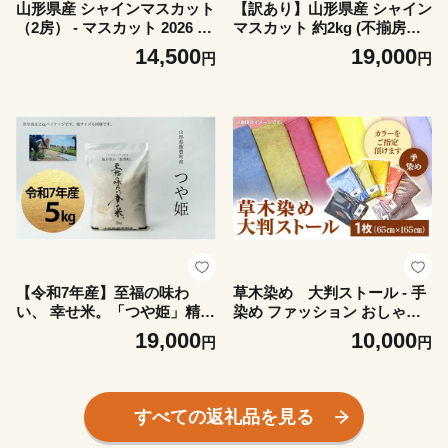
山形県産 シャインマスカット
【訳あり】山形県産 シャイン
（2房） - マスカット 2026 山
マスカット 約2kg (不揃房・
形 2026年発送 果物 フルーツ
小粒房・傷房・黄色房等) - マ
14,500
19,000
円
円
山形県 飯豊町 田園サービス
スカット 2026 山形 2026年発
いいで
送 果物 フルーツ 山形県 飯豊
町 田園サービスいいで
【令和7年産】至福の味わ
草木染め 大判ストール - 手
い、 幸せ米。「つや姫」精米
染め ファッション おしゃれ
5kg - 白米 米 ごはん 品種 銘
贈答 プレゼント 贈り物 母の
19,000
10,000
円
円
柄 ブランド米 おすすめ 送料
日 おすすめ 送料無料 山形県
無料 山形県 飯豊町産
飯豊町
すべての返礼品を見る