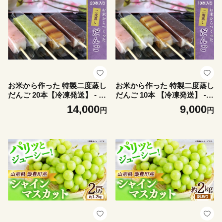
料 山形県 飯豊町
お米から作った 特製二度蒸し
お米から作った 特製二度蒸し
だんご 20本【冷凍発送】 - 団
だんご 10本 【冷凍発送】 -
子 和菓子 あんこ みたらし じ
団子 和菓子 あんこ みたらし
14,000
9,000
円
円
んだん ごま 季節の味 5種 各4
じんだん ごま 季節の味 5種
本 詰め合わせ 手土産 ギフト
各2本 詰め合わせ 手土産 ギ
贈答 お取り寄せ 冷凍 おすす
フト 贈答 お取り寄せ 冷凍 お
め 送料無料 山形県 飯豊町
すすめ 送料無料 山形県 飯豊
町