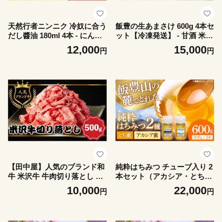
天然行者ニンニク 冷奴に合う
飯豊の生あまさけ 600g 4本セ
だし醬油 180ml 4本 - にんに
ット【冷凍発送】 - 甘酒 米麹
く醬油 だし醬油 出汁醤油 パ
砂糖不使用 ノンアルコール
12,000
15,000
円
円
ウチパック 使いやすい おす
ノンシュガー あまざけ 発酵
すめ 送料無料 山形県 飯豊町
食品 栄養豊富 菌が生きてる
非加熱 腸活 おすすめ 送料無
料 マルシチ米穀 山形県 飯豊
町
【田中屋】人気のブランド和
純粋はちみつ チューブ入り 2
牛 米沢牛 牛肉切り落とし 50
本セット（アカシア・とち）
0g【冷凍】 - ブランド牛 国産
山形県飯豊町産蜂蜜 - 国産 蜂
10,000
22,000
円
円
和牛 黒毛和牛 牛肉 切り落と
蜜 食べ比べ おすすめ 送料無
し 牛丼 カレー 肉じゃが 使い
料 山形県 飯豊町 佐藤養蜂
やすい 便利 ストック 送料無