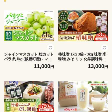
シャインマスカット 粒カット
椿味噌 1kg 3袋 - 3kg 味噌 米
バラ 約1kg (飯豊町産) - マス
味噌 みそ ミソ 化学調味料不
カット 2026 山形 2026年発送
使用 保存料不使用 使いやす
11,000
13,000
円
円
パック入り 4パック 果物 フ
い おすすめ 送料無料 山形県
ルーツ 山形県 飯豊町 田園サ
飯豊町
ービスいいで