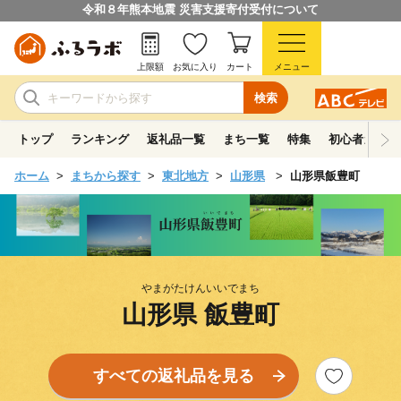
令和８年熊本地震 災害支援寄付受付について
上限額
お気に入り
カート
メニュー
検索
トップ
ランキング
返礼品一覧
まち一覧
特集
初心者ガイド
ホーム
まちから探す
東北地方
山形県
山形県飯豊町
やまがたけんいいでまち
山形県 飯豊町
すべての返礼品を見る