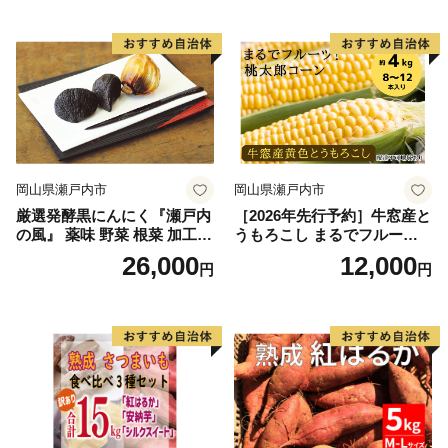
催)1回食べてみらんね？宮崎
催)1回食べてみらんね？宮崎
県 高鍋町産 産地直送 有機肥
県 高鍋町産 産地直送 有機肥
料使用 高糖度 西森農園
料使用 高糖度 西森農園
岡山県瀬戸内市
岡山県瀬戸内市
厳選発酵黒にんにく『瀬戸内
［2026年先行予約］牛窓産と
の風』 薬味 野菜 根菜 加工食
うもろこし まるでフルー
品
ツ！最高糖度25度超え 生で
26,000
12,000
円
円
甘い、茹でて美味い！ 黄色
とうもろこし 「桃太郎コー
ン」約4kg（8〜12本入り）
野菜