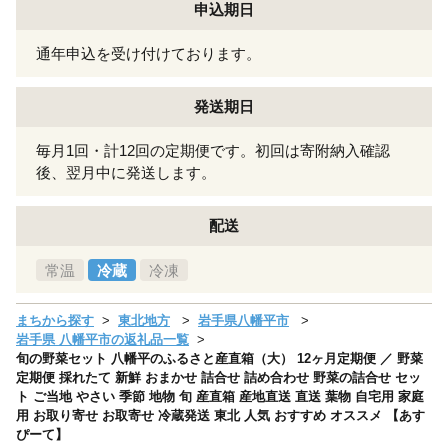
申込期日
通年申込を受け付けております。
発送期日
毎月1回・計12回の定期便です。初回は寄附納入確認
後、翌月中に発送します。
配送
常温
冷蔵
冷凍
まちから探す
東北地方
岩手県八幡平市
岩手県 八幡平市の返礼品一覧
旬の野菜セット 八幡平のふるさと産直箱（大） 12ヶ月定期便 ／ 野菜
定期便 採れたて 新鮮 おまかせ 詰合せ 詰め合わせ 野菜の詰合せ セッ
ト ご当地 やさい 季節 地物 旬 産直箱 産地直送 直送 葉物 自宅用 家庭
用 お取り寄せ お取寄せ 冷蔵発送 東北 人気 おすすめ オススメ 【あす
ぴーて】