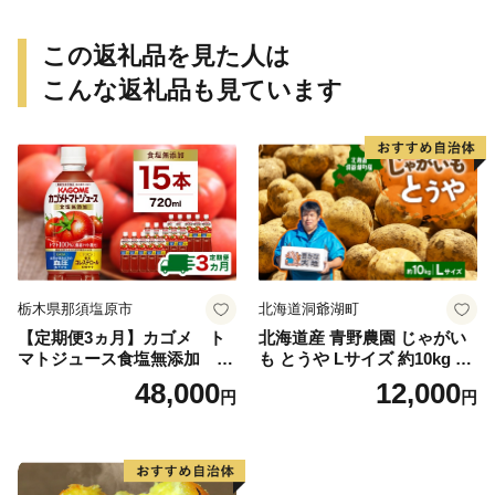
この返礼品を見た人は
こんな返礼品も見ています
栃木県那須塩原市
北海道洞爺湖町
【定期便3ヵ月】カゴメ ト
北海道産 青野農園 じゃがい
マトジュース食塩無添加 72
も とうや Lサイズ 約10kg 20
0ml PET×15本 1ケース 毎月
26年10月初旬～12月下旬頃お
48,000
12,000
円
円
届く 3ヵ月 3回コース ns001-
届け 先行予約 北海道 ジャガ
005 【 KAGOME 野菜ジュー
イモ トウヤ 馬鈴薯 ポテト 芋
ス 】
いも イモ 黄色 旬 野菜 農作
物 産地直送 お取り寄せ 国産