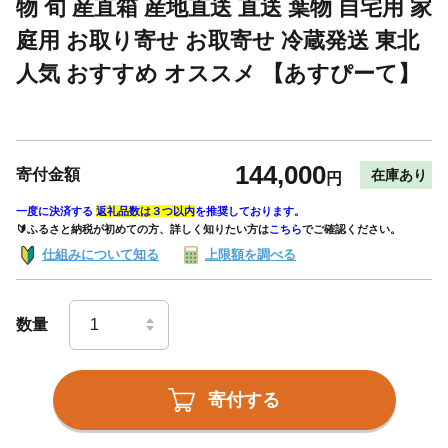
物 旬 産直箱 産地直送 直送 葉物 自宅用 家
庭用 お取り寄せ お取寄せ 冷蔵発送 東北
人気 おすすめ オススメ 【あすぴーて】
144,000
寄付金額
在庫あり
円
一度に決済する
返礼品数は３つ以内
を推奨しております。
🔰ふるさと納税が初めての方、詳しく知りたい方は
こちら
でご確認ください。
仕組みについて知る
上限額を調べる
数量
寄付する