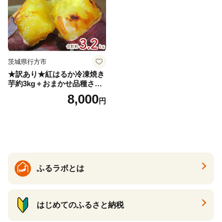
茨城県行方市
★訳あり★紅はるか冷凍焼き
芋約3kg＋おまかせ品種さつ
まいも 合計約3.2kg｜さつ
8,000
円
まいも サツマイモ さつま芋
焼き芋 やきいも 冷凍 冷凍焼
き芋 訳あり 訳アリ 紅はるか
茨城県 行方市(EY-25)
ふるラボとは
はじめてのふるさと納税