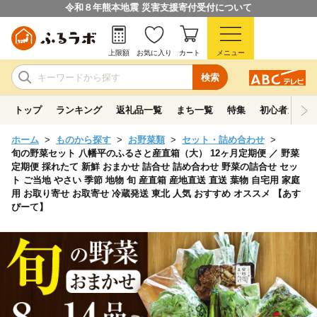
令和８年熊本地震 災害支援寄付受付について
上限額
お気に入り
カート
メニュー
検索
トップ
ランキング
返礼品一覧
まち一覧
特集
初心者ガイド
ホーム
ものから探す
お野菜類
セット・詰め合わせ
旬の野菜セット 八幡平のふるさと産直箱（大） 12ヶ月定期便 ／ 野菜
定期便 採れたて 新鮮 おまかせ 詰合せ 詰め合わせ 野菜の詰合せ セッ
ト ご当地 やさい 季節 地物 旬 産直箱 産地直送 直送 葉物 自宅用 家庭
用 お取り寄せ お取寄せ 冷蔵発送 東北 人気 おすすめ オススメ 【あす
ぴーて】