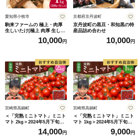
愛知県小牧市
京都府京丹波町
駒来ファームの 極上・肉厚
京丹波町の黒豆・和知黒の特
生しいたけ[極上 肉厚 生しい
産品詰め合わせ
たけ 生シイタケ 生椎茸 安心
10,000
10,000
円
円
安全 国産 採れたて 新鮮 きの
こ 野菜]
宮崎県高鍋町
宮崎県高鍋町
＜「完熟ミニトマト」ミニト
＜「完熟ミニトマト」ミニト
マト 2kg＞2024年5月下旬迄
マト 1kg＞2024年5月下旬迄
に順次出荷 野菜ソムリエサ
に順次出荷 野菜ソムリエサ
14,000
9,000
円
円
ミット アルル・リリカ共に
ミット アルル・リリカ共に
銀賞受賞！！(2023年11月開
銀賞受賞！！(2023年11月開