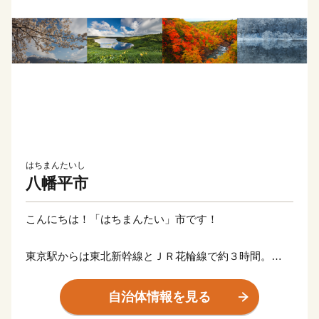
はちまんたいし
八幡平市
こんにちは！「はちまんたい」市です！
東京駅からは東北新幹線とＪＲ花輪線で約３時間。
国立公園八幡平と安比（あっぴ）高原を有し、トレッキ
ング・ゴルフ・スキー・温泉など四季を通じて楽しめる
自治体情報を見る
東北でも有数のリゾート地です。