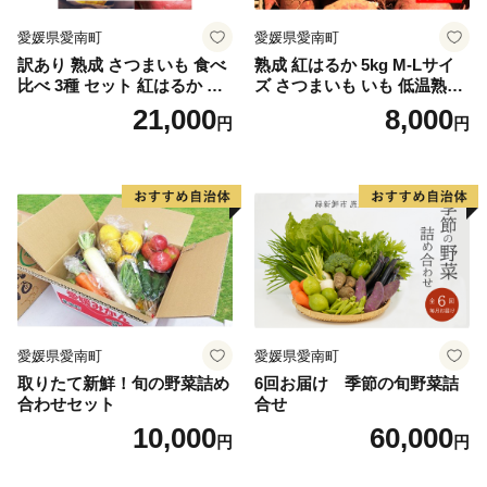
愛媛県愛南町
愛媛県愛南町
訳あり 熟成 さつまいも 食べ
熟成 紅はるか 5kg M-Lサイ
比べ 3種 セット 紅はるか 安
ズ さつまいも いも 低温熟成
納芋 シルクスイート 合計 15
完全熟成収穫 甘い 糖度 焼き
21,000
8,000
円
円
kg サイズ混合 サツマイモ 焼
芋 やきいも スイートポテト
き芋 干し芋 丸干し 冷凍焼き
おやつ 高糖度 料理 国産 愛媛
芋 冷やし焼き芋 やきいも 蜜
県 愛南町 青果市場
芋 ほしいも スイートポテト
いも天 サイズミックス 甘い
ねっとり 生芋 新芋 あんのう
いも 甘藷 べにはるか スイー
ツ 国産 糖度 産地直送 農家直
送 数量限定 21000円 愛媛 愛
南 ミッチーのおみかん畑
愛媛県愛南町
愛媛県愛南町
取りたて新鮮！旬の野菜詰め
6回お届け 季節の旬野菜詰
合わせセット
合せ
10,000
60,000
円
円