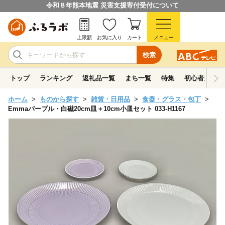
令和８年熊本地震 災害支援寄付受付について
上限額
お気に入り
カート
メニュー
検索
トップ
ランキング
返礼品一覧
まち一覧
特集
初心者ガイド
ホーム
ものから探す
雑貨・日用品
食器・グラス・包丁
Emmaパープル・白磁20cm皿＋10cm小皿セット 033-H1167