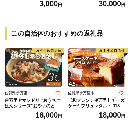
3,000
30,000
円
円
この自治体のおすすめの返礼品
佐賀県伊万里市
佐賀県伊万里市
伊万里ヤマンドリ “おうちご
【和フレンチ伊万里】チーズ
はんシリーズ”おやまのとり
ケーキブリュレタルト 015-F
めし 016-G285
205
18,000
18,000
円
円