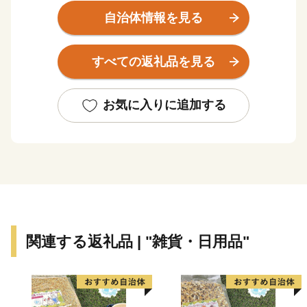
古伊万里や石炭の積出港として栄え、「古伊万里文化」
自治体情報を見る
の香りが漂う焼き物などを市内の随所で見ることができ
る風光明媚なまちです。
すべての返礼品を見る
全国的に評判の高い伊万里牛は、肉質はきめ細かで柔ら
かく、とろけるほどの美味しさです。由緒ある枝肉共励
お気に入りに追加する
会で多くの賞に輝くなど、伊万里を代表する特産物で
す。
大川内山は、伊万里焼の窯元が軒を連ねており、楽しみ
ながら散策ができます。「秘窯の里」にふさわしい山水
画のような風景と窯場の煙突が印象的です。
関連する返礼品 | "雑貨・日用品"