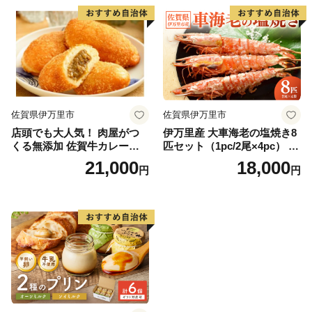
佐賀県伊万里市
佐賀県伊万里市
店頭でも大人気！ 肉屋がつ
伊万里産 大車海老の塩焼き8
くる無添加 佐賀牛カレーパ
匹セット（1pc/2尾×4pc） 01
ン 10個 数量限定 155-J696
0-C167
21,000
18,000
円
円