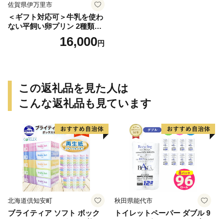
佐賀県伊万里市
＜ギフト対応可＞牛乳を使わ
ない平飼い卵プリン 2種類セ
ット計6個 129-F289
16,000
円
この返礼品を見た人は
こんな返礼品も見ています
北海道倶知安町
秋田県能代市
ブライティア ソフト ボック
トイレットペーパー ダブル 9