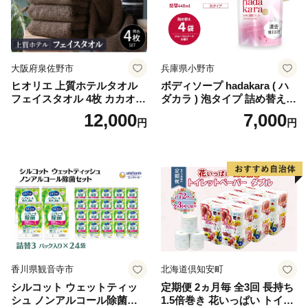
ぺーぱー トイレ クレシア ト
イレットペーパー [BDBH002
-1]
大阪府泉佐野市
兵庫県小野市
ヒオリエ 上質ホテルタオル
ボディソープ hadakara ( ハ
フェイスタオル 4枚 カカオ
ダカラ ) 泡タイプ 詰め替え 4
【タオル 泉州タオル 吸水 普
40ml×4袋 ボディーソープ 泡
12,000
7,000
円
円
段使い 無地 シンプル 日用品
ボディソープ 泡 日用品 消耗
ふわふわ ふかふか 家族 たお
品 バス用品 大容量 いい 匂い
る 一人暮らし】
ボディ 保湿 LION ライオン
泡石鹸 石鹸 兵庫 兵庫県 小野
市
香川県観音寺市
北海道倶知安町
シルコット ウェットティッ
定期便 2ヵ月毎 全3回 長持ち
シュ ノンアルコール除菌詰
1.5倍巻き 花いっぱい トイレ