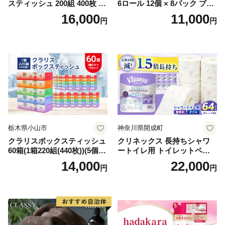
スティッシュ 200組 400枚 60
6ロール 12個 × 8パック ブラ
箱 日本製 まとめ買い ティッ
ンカ 再生紙 100％ 芯あり 日
16,000
11,000
円
円
シュ リサイクル 長持 防災 常
用品 消耗品 無香料 生活用品
備品 日用雑貨 消耗品 生活必
備蓄 秋田県 能代市 送料無料
需品 備蓄 ペーパー 紙 北海道
《能代製紙》
倶知安町 日用品
栃木県小山市
神奈川県開成町
クラリスボックスティッシュ
クリネックス 長持ちシャワ
60箱(1箱220組(440枚))(5個入
ートイレ用 トイレットペー
り×12セット)【1256759】
パー（ダブル）64ロール(8ロ
14,000
22,000
円
円
ール×8パック) 開成町 トイレ
ットペーパーダブル 日用品
国産 新生活 ダブル SDGs 備
蓄 防災 エコ 消耗品 生活雑貨
生活用品 無香料 トイレット
ペーパー ダブル といれっと