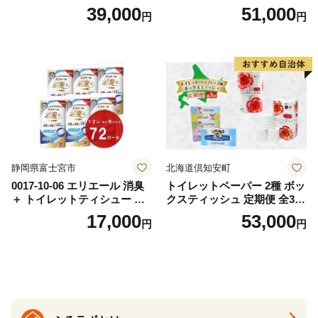
替（43枚×3P）×24袋 日用品
ットペーパー ダブル 45ｍ 計
39,000
51,000
円
円
おもちゃ 拭き取り 手拭き 外
72ロール 全18種 花柄 プリン
出時 お出かけ時 食事前 緑茶
ト ハーブ 香り付き 日本製 ま
カテキン配合
とめ買い 防災 常備品 ペーパ
ー 消耗品 備蓄 送料無料 北海
道 倶知安町 日用品
静岡県富士宮市
北海道倶知安町
0017-10-06 エリエール 消臭
トイレットペーパー 2種 ボッ
＋ トイレットティシュー し
クスティッシュ 定期便 全3
っかり香るフレッシュクリア
回 日本製 まとめ買い 防災
17,000
53,000
円
円
の香り ダブル 12ロール×6パ
常備品 日用雑貨 消耗品 生活
ック 72ロール 25m トイレ
必需品 大容量 備蓄 リサイク
ットペーパー パルプ100％ 消
ル ティッシュ ペーパー まと
臭 防臭 日用品 消耗品 備蓄
め買い 雑貨 倶知安町