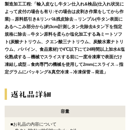
製造加工工程:「輸入皮なし牛タン仕入れ&検品(仕入れ状況に
よって皮付の場合も有り:その場合は皮剥き作業をしてから作
業)→原料筋引き&リンパ&残皮除去→リンプル(牛タン表面に
あるへこみ部分から)約3cm計測しタン先除去&タン下を指定
規格に除去→牛タン原料を柔らか塩化加工する為ミートソフ
ト(炭酸ナトリウム、クエン酸三ナトリウム、炭酸水素ナトリ
ウム、パパイン、食品素材)で4℃以下にて24時間以上加水&塩
化熟成する→機械でスライスする前に一度冷凍庫で表面だけ
凍結し成型→食肉専門の機械を使用して2mmにスライス→指
定グラムにパッキング&真空冷凍→冷凍保管→発送」
容量
■お礼品の内容について