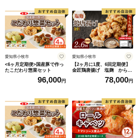
愛知県小牧市
愛知県小牧市
<6ヶ月定期便>国産豚で作っ
【2ヶ月に1度、6回定期便】
たこだわり惣菜セット
金匠鶏唐揚げ 塩麹 からあ
げ
96,000
78,000
円
円