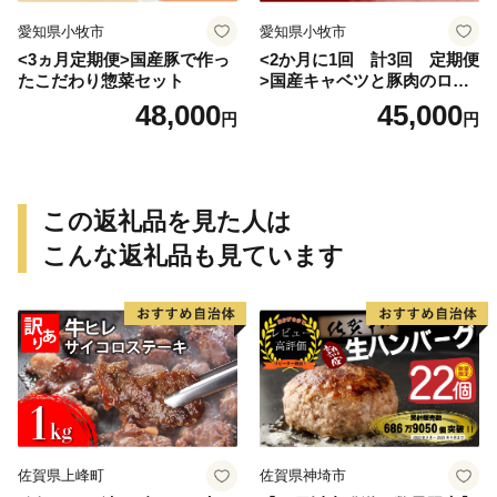
愛知県小牧市
愛知県小牧市
<3ヵ月定期便>国産豚で作っ
<2か月に1回 計3回 定期便
たこだわり惣菜セット
>国産キャベツと豚肉のロー
ルキャベツ（6P入り）
48,000
45,000
円
円
この返礼品を見た人は
こんな返礼品も見ています
佐賀県上峰町
佐賀県神埼市