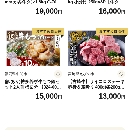
mm かみ牛タン1.8kg C-709-
kg 小分け 250g×8P【牛タン
AS
牛肉 焼肉用 薄切り 訳あり サ
19,000
16,000
円
円
イズ不揃い】
福岡県中間市
宮崎県えびの市
(訳あり)博多若杉牛もつ鍋セ
【宮崎牛】サイコロステーキ
ット2人前×5回分 【024-002
赤身＆霜降り 400g(各200g×
7】
１P 計2P) 真空パック 冷凍
15,000
13,000
円
円