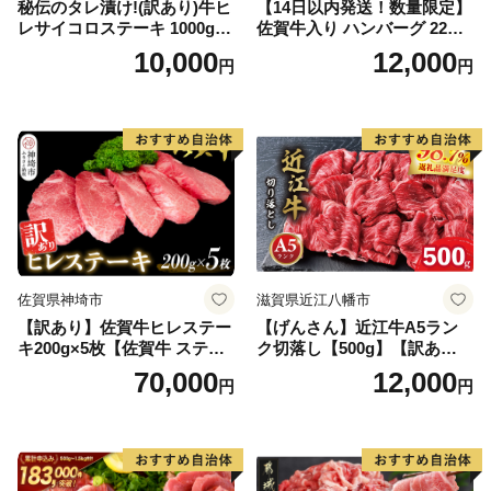
秘伝のタレ漬け!(訳あり)牛ヒ
【14日以内発送！数量限定】
レサイコロステーキ 1000g
佐賀牛入り ハンバーグ 22個
【B-1098-AS】
2.6kg(120g×22個)【佐賀牛
10,000
12,000
円
円
黒毛和牛 ブランド牛 九州 ハ
ンバーグ 牛肉 豚肉 国産 お弁
当 おかず 惣菜 おすすめ 人
気】(H083106)
佐賀県神埼市
滋賀県近江八幡市
【訳あり】佐賀牛ヒレステー
【げんさん】近江牛A5ラン
キ200g×5枚【佐賀牛 ステー
ク切落し【500g】【訳あり】
キ ブランド肉 ヒレ肉 フィレ
【DG12W】
70,000
12,000
円
円
肉 ジューシー ヘルシー】(H0
65175)