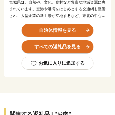
宮城県は、自然や、文化、食材など豊富な地域資源に恵
まれています。空港や港湾をはじめとする交通網も整備
され、大型企業の新工場が立地するなど、東北の中心と
してますます重要な役割が期待されています。
東日本大震災により甚大な被害を受けましたが、再生と
自治体情報を見る
さらなる発展につながる「創造的な復興」に向けた取り
組みを推進し、県民の皆さんと力を合わせ、魅力ある宮
すべての返礼品を見る
城を築いてまいります。
お気に入りに追加する
関連する返礼品 | "お肉"