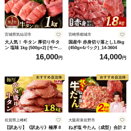
宮城県気仙沼市
宮崎県都城市
大人気！ 牛タン 厚切り牛タ
国産牛 赤身切り落とし1.8kg
ン 塩味 1kg (500g×2) [モ〜ラ
(450g×4パック)_14-3604
ンド 宮城県 気仙沼市 205646
16,000
14,000
円
円
60] 肉 牛肉 精肉 牛たん 牛タ
ン塩 牛たん塩 冷凍 焼肉 BB
Q アウトドア バーベキュー
厚切り タン
佐賀県上峰町
大阪府泉佐野市
【訳あり】《訳あり》極厚 8
ねぎ塩 牛たん（成型）合計 2