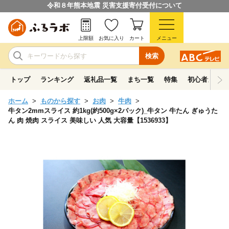
令和８年熊本地震 災害支援寄付受付について
上限額
お気に入り
カート
メニュー
検索
トップ
ランキング
返礼品一覧
まち一覧
特集
初心者ガイド
ホーム
ものから探す
お肉
牛肉
牛タン2mmスライス 約1kg(約500g×2パック)_牛タン 牛たん ぎゅうた
ん 肉 焼肉 スライス 美味しい 人気 大容量【1536933】