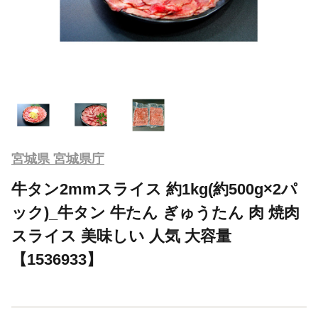
宮城県 宮城県庁
牛タン2mmスライス 約1kg(約500g×2パ
ック)_牛タン 牛たん ぎゅうたん 肉 焼肉
スライス 美味しい 人気 大容量
【1536933】